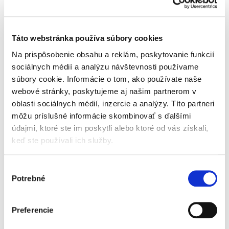
s jogurtom pre dojčatá a
Zeleninovo-ovocný
malé deti od
príkrm pre dojčatá a
ukončeného 6. mesiaca.
malé deti od
Pasterizované. Detská
Táto webstránka používa súbory cookies
ukončeného 6. mesiaca.
potravina. Deťmi
Pasterizované. Detská
milované banány spolu s
Na prispôsobenie obsahu a reklám, poskytovanie funkcií
potravina. Kombinácia
mangom a malinami
sociálnych médií a analýzu návštevnosti používame
jemne sladkastých
potešia...
súbory cookie. Informácie o tom, ako používate naše
batátov s dozretými
webové stránky, poskytujeme aj našim partnerom v
jablkami...
oblasti sociálnych médií, inzercie a analýzy. Títo partneri
môžu príslušné informácie skombinovať s ďalšími
údajmi, ktoré ste im poskytli alebo ktoré od vás získali,
keď ste používali ich služby.
Beggs 4 batoľacie mlieko
3x Beggs Vlhčené
2,4 kg (3x800 g), Beggs
splachovateľné obrúsky
Výber
box
(64 ks)
Potrebné
súhlasu
Skladom
Skladom
59,60 €
10,40 €
Preferencie
Jednotková
Jednotková
24,83 € / 1 kg
0,05 € / 1 ks