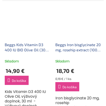
starostlivosť o krásu – s
komplexnú starostlivosť
rybím kolagénom a
o krásu – s rybím
fytoceramidmi,
kolagénom a
kyselinou
fytoceramidmi,
hyalurónovou,...
kyselinou...
Beggs Kids Vitamin D3
Beggs Iron bisglycinate 20
400 IU BIO Olive Oil (30
mg, rosehip extract (100
ml)
kapsúl)
Skladom
Skladom
14,90 €
18,70 €
Jednotková
0,19 € / 1 ks
Do košíka
cena:
Do košíka
Kids Vitamin D3 400 IU
Olive Oil, výživový
Iron bisglycinate 20 mg,
doplnok, 30 ml -
rosehip
Výživový doplnok