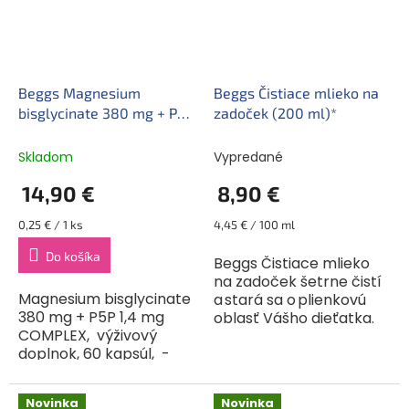
Beggs Magnesium
Beggs Čistiace mlieko na
bisglycinate 380 mg + P5P
zadoček (200 ml)*
COMPLEX 1,4 mg (60
kapsúl)
Skladom
Vypredané
14,90 €
8,90 €
Jednotková
Jednotková
0,25 € / 1 ks
4,45 € / 100 ml
cena:
cena:
Do košíka
Beggs Čistiace mlieko
na zadoček šetrne čistí
Magnesium bisglycinate
a stará sa o plienkovú
380 mg + P5P 1,4 mg
oblasť Vášho dieťatka.
COMPLEX, výživový
Vďaka absencii
doplnok, 60 kapsúl, -
éterických olejov a
Výživový doplnok s
parfumov je vhodné aj
horčíkom a vitamínom
pre pokožku so sklonmi
Novinka
Novinka
B6 - Vhodné pre