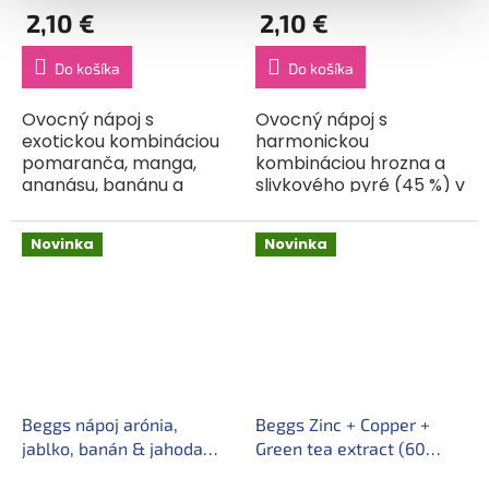
2,10 €
2,10 €
Do košíka
Do košíka
Ovocný nápoj s
Ovocný nápoj s
exotickou kombináciou
harmonickou
pomaranča, manga,
kombináciou hrozna a
ananásu, banánu a
slivkového pyré (45 %) v
jablka v praktickom
praktickom balení na
balení na cesty aj
cesty aj domov. Plná,
Novinka
Novinka
domov. Prirodzene plná
príjemne zaoblená chuť.
a osviežujúca chuť
tropického ovocia.
Beggs nápoj arónia,
Beggs Zinc + Copper +
jablko, banán & jahoda
Green tea extract (60
300 ml
kapsúl)