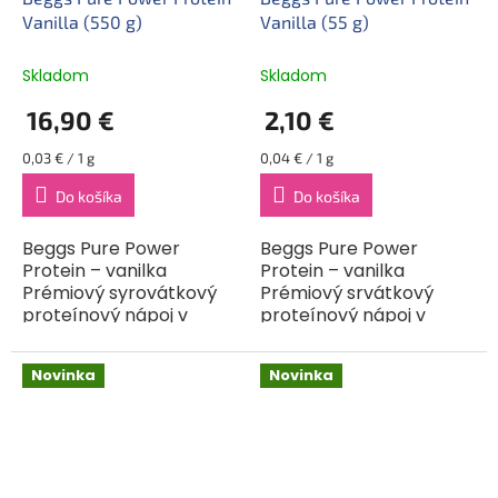
Vanilla (550 g)
Vanilla (55 g)
Skladom
Skladom
16,90 €
2,10 €
Jednotková
Jednotková
0,03 € / 1 g
0,04 € / 1 g
cena:
cena:
Do košíka
Do košíka
Beggs Pure Power
Beggs Pure Power
Protein – vanilka
Protein – vanilka
Prémiový syrovátkový
Prémiový srvátkový
proteínový nápoj v
proteínový nápoj v
prášku s príchuťou
práškus vanilkovou
vanilky a vysokým
príchuťou a vysokým
Novinka
Novinka
obsahom bielkovín,
obsahom bielkovín
obohatený o vitamíny,
obohatený o vitamíny,
minerály a tráviace...
minerály a...