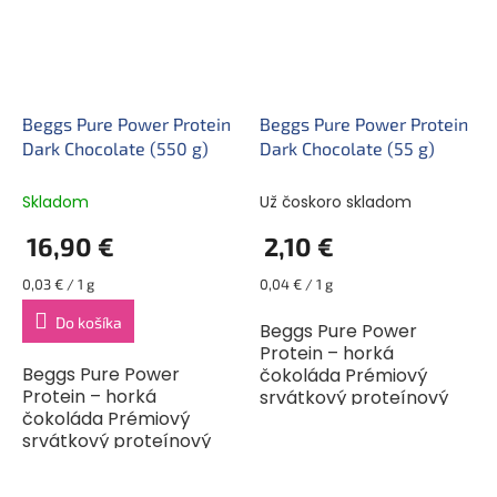
Beggs Pure Power Protein
Beggs Pure Power Protein
Dark Chocolate (550 g)
Dark Chocolate (55 g)
Skladom
Už čoskoro skladom
16,90 €
2,10 €
Jednotková
Jednotková
0,03 € / 1 g
0,04 € / 1 g
cena:
cena:
Do košíka
Beggs Pure Power
Protein – horká
Beggs Pure Power
čokoláda Prémiový
Protein – horká
srvátkový proteínový
čokoláda Prémiový
nápoj v prášku s
srvátkový proteínový
príchuťou horkej
nápoj v prášku s
čokolády a vysokým
príchuťou horkej
obsahom bielkovín,