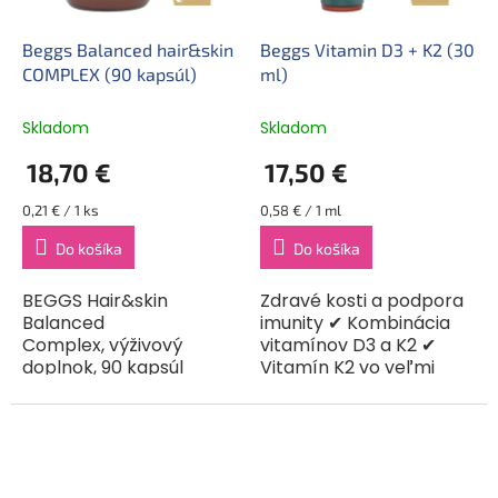
Beggs Balanced hair&skin
Beggs Vitamin D3 + K2 (30
COMPLEX (90 kapsúl)
ml)
Skladom
Skladom
18,70 €
17,50 €
Jednotková
Jednotková
0,21 € / 1 ks
0,58 € / 1 ml
cena:
cena:
Do košíka
Do košíka
BEGGS Hair&skin
Zdravé kosti a podpora
Balanced
imunity ✔ Kombinácia
Complex, výživový
vitamínov D3 a K2 ✔
doplnok, 90 kapsúl
Vitamín K2 vo veľmi
Výživový doplnok s L-
dobre vstrebateľnej
metionínom a biotínom
forme MK7 ✔ Zdravé
Pre hebké a pevné vlasy
kosti a podpora
a žiarivú pleť. Doplnok...
vstrebávania vápnika ✔
Podpora...