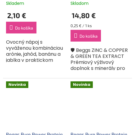
Skladem
Skladom
2,10 €
14,80 €
Jednotková
0,25 € / 1 ks
Do košíka
cena:
Do košíka
Ovocný nápoj s
vyváženou kombináciou
🛡️ Beggs ZINC & COPPER
arónie, jahôd, banánu a
& GREEN TEA EXTRACT
jablka v praktickom
Prémiový výživový
balení na cesty aj
doplnok s minerály pro
domov. Jemná,
každodenní podporu
prirodzene plná chuť
imunity1, vitality2 a
vďaka podielu ovocnej
Novinka
Novinka
ochranu buněk před
šťavy a ovocného pyré.
oxidativním...
Beggs Pure Power Protein
Beggs Pure Power Protein