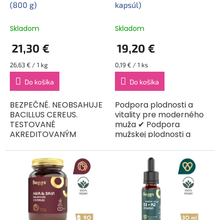
u
(800 g)
kapsúl)
k
t
Skladom
Skladom
o
21,30 €
19,20 €
v
Jednotková
Jednotková
26,63 € / 1 kg
0,19 € / 1 ks
cena:
cena:
Do košíka
Do košíka
BEZPEČNÉ. NEOBSAHUJE
Podpora plodnosti a
BACILLUS CEREUS.
vitality pre moderného
TESTOVANÉ
muža ✔ Podpora
AKREDITOVANÝM
mužskej plodnosti a
LABORATÓRIOM. CERTIFIKÁT.
spermatogenézy
Mliečna výživa malých
✔Shilajit – sila ajurvédy
detí v prášku
pre vitalitu ✔ Ochrana
s baktériami mliečneho
buniek pred voľnými...
kvasenia...