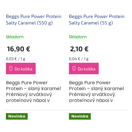
Beggs Pure Power Protein
Beggs Pure Power Protein
Salty Caramel (550 g)
Salty Caramel (55 g)
Skladom
Skladom
16,90 €
2,10 €
Jednotková
Jednotková
0,03 € / 1 g
0,04 € / 1 g
cena:
cena:
Do košíka
Do košíka
Beggs Pure Power
Beggs Pure Power
Protein – slaný karamel
Protein – slaný karamel
Prémiový srvátkový
Prémiový srvátkový
proteínový nápoj v
proteínový nápoj v
prášku s príchuťou
prášku s príchuťou
slaného karamelu a
slaného karamelu a
Novinka
Novinka
vysokým obsahom
vysokým obsahom
bielkovín obohatený o
bielkovín obohatený o
vitamíny,...
vitamíny,...