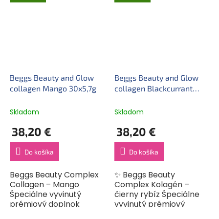
k...
tehotné a...
Beggs Beauty and Glow
Beggs Beauty and Glow
collagen Mango 30x5,7g
collagen Blackcurrant
30x5,8g
Skladom
Skladom
38,20 €
38,20 €
Do košíka
Do košíka
Beggs Beauty Complex
✨ Beggs Beauty
Collagen – Mango
Complex Kolagén –
Špeciálne vyvinutý
čierny rybíz Špeciálne
prémiový doplnok
vyvinutý prémiový
stravy pre komplexnú
doplnok stravy pre