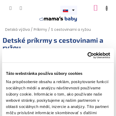
Prejsť
NÁKUP
na
obsah
Otvoriť
KOŠÍK
menu
Detská výživa
/
Príkrmy
/
S cestovinami a ryžou
Detské príkrmy s cestovinami a
ryžou
Produkty ešte len pripravujeme.
Táto webstránka používa súbory cookies
Na prispôsobenie obsahu a reklám, poskytovanie funkcií
sociálnych médií a analýzu návštevnosti používame
súbory cookie. Informácie o tom, ako používate naše
webové stránky, poskytujeme aj našim partnerom v
oblasti sociálnych médií, inzercie a analýzy. Títo partneri
môžu príslušné informácie skombinovať s ďalšími