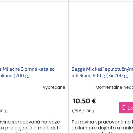
riedok a vločkami banánu a
bezlepkovej...
ych...
 Mliečna 3 zrnná kaša so
Beggs Mix kaší s plnotučný
nkami (200 g)
mliekom, 600 g (3x 200 g)
Vypredané
Momentálne ned
10,50 €
Do
ková
Jednotková
00 g
1,75 € / 100 g
cena:
avina spracovaná na báze
Potravina spracovaná na
ín pre dojčatá a malé deti
obilnín pre dojčatá a malé