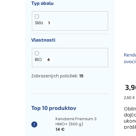
Typ obalu
Sklo
1
Vlastnosti
Kenda
BIO
4
ovocí
Zobrazených položiek:
15
3,9
Jednot
2,60 € 
cena:
Top 10 produktov
Obil
dojča
Kendamil Premium 3
ukon
HMO+ (600 g)
práš
14 €
kúsk