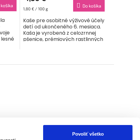
 košíka
Do košíka
Jednotková
1,80 € / 100 g
cena:
ila
Kaše pre osobitné výživové účely
o
detí od ukončeného 6. mesiaca.
svoje
Kaša je vyrobená z celozrnnej
 lesné
pšenice, prémiových rastlinných
u
olejov a organického kravského
ôžu...
mlieka....
Povoliť všetko