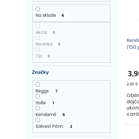
s
r
e
p
o
l
r
d
Na sklade
6
o
u
d
k
Akcia
0
u
t
Kend
k
o
Novinka
0
(150 
t
v
o
Tip
0
v
Značky
3,9
Jednot
2,60 € 
cena:
Beggs
7
Obil
dojča
Holle
1
ukon
v pr
Kendamil
5
banán
dodáv
Salvest Põnn
2