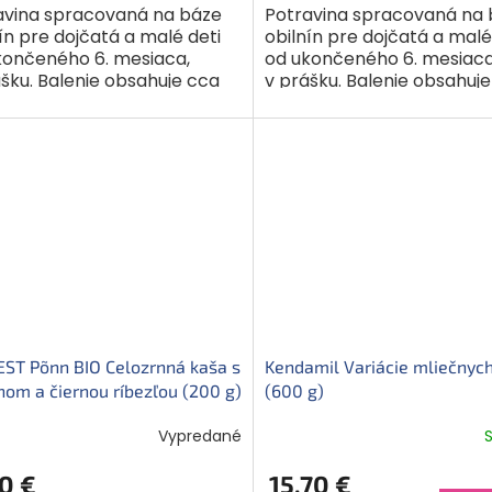
avina spracovaná na báze
Potravina spracovaná na
ín pre dojčatá a malé deti
obilnín pre dojčatá a malé
končeného 6. mesiaca,
od ukončeného 6. mesiaca
šku. Balenie obsahuje cca
v prášku. Balenie obsahuj
porcií. Tato mliečna
6-7 porcií. Plnotučné mlie
rnná kaša...
sušienky...
ST Põnn BIO Celozrnná kaša s
Kendamil Variácie mliečnych
om a čiernou ríbezľou (200 g)
(600 g)
Vypredané
0 €
15,70 €