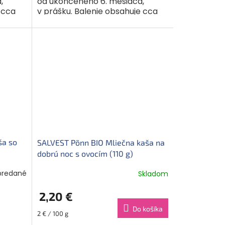
,
od ukončeného 6. mesiaca,
 cca
v prášku. Balenie obsahuje cca
orcií).
6-7 porcií. Obilninu v tejto
bezlepkovej...
ša so
SALVEST Põnn BIO Mliečna kaša na
dobrú noc s ovocím (110 g)
predané
Skladom
2,20 €
Do košíka
Jednotková
2 € / 100 g
cena: