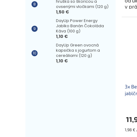
od u
hruška so škoricou a
v prá
ovsenými vločkami (120 g)
1,50 €
6-7 p
sušie
DayUp Power Energy
Jablko Banán Čokoláda
Káva (100 g)
1,10 €
DayUp Green ovocná
kapsička s jogurtom a
cereáliami (120 g)
1,10 €
3x Be
jablč
11,
Jednot
1,98 € 
cena: