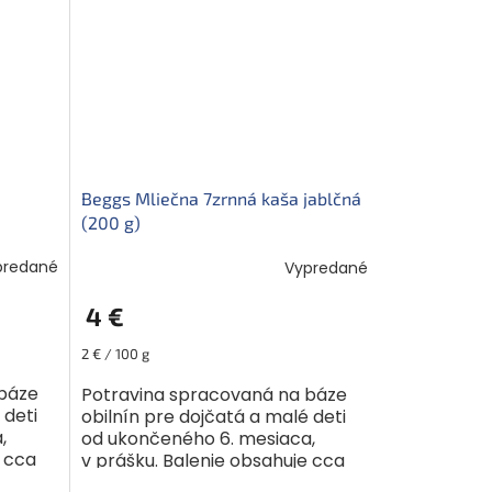
Beggs Mliečna 7zrnná kaša jablčná
(200 g)
predané
Vypredané
4 €
Jednotková
2 € / 100 g
cena:
 báze
Potravina spracovaná na báze
 deti
obilnín pre dojčatá a malé deti
,
od ukončeného 6. mesiaca,
e cca
v prášku. Balenie obsahuje cca
6-7 porcií. Tato mliečna