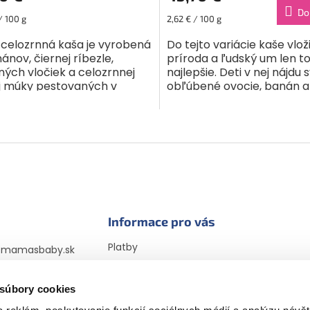
Do
ková
Jednotková
/ 100 g
2,62 € / 100 g
cena:
 celozrnná kaša je vyrobená
Do tejto variácie kaše vlož
ánov, čiernej ríbezle,
príroda a ľudský um len t
ných vločiek a celozrnnej
najlepšie. Deti v nej nájdu 
ej múky pestovaných v
obľúbené ovocie, banán a
ienkach kontrolovaného
plody, doplnené krémovo
ogického
ovsenou kašou. Mamičky m
ohospodárstva....
O
v
l
á
d
a
c
i
Informace pro vás
e
p
Platby
@
mamasbaby.sk
r
Doprava
725 166 310
v
Vrátenie tovaru a
k
 súbory cookies
sbabyczsk
reklamácia
y
sbaby_czsk