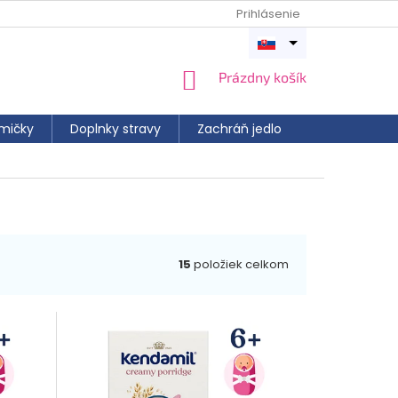
Prihlásenie
Otvoriť
menu
NÁKUPNÝ
Prázdny košík
KOŠÍK
mičky
Doplnky stravy
Zachráň jedlo
15
položiek celkom