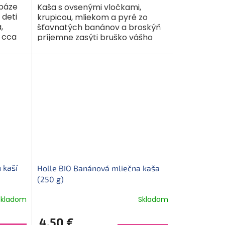
 báze
Kaša s ovsenými vločkami,
 deti
krupicou, mliekom a pyré zo
,
šťavnatých banánov a broskýň
e cca
príjemne zasýti bruško vášho
ko a
dieťatka na dobrú noc. Obsahuje
len tie najkvalitnejšie...
 kaší
Holle BIO Banánová mliečna kaša
(250 g)
Skladom
Skladom
4,50 €