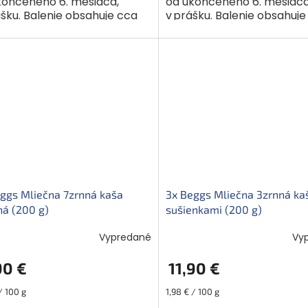
končeného 6. mesiaca,
od ukončeného 6. mesiaca
šku. Balenie obsahuje cca
v prášku. Balenie obsahuje
orcií. Plnotučné mlieko a
18–21 porcií (3 x cca 6-7 p
nky...
Tento mix obsahuje...
ggs Mliečna 7zrnná kaša
3x Beggs Mliečna 3zrnná ka
ná (200 g)
sušienkami (200 g)
Vypredané
Vy
90 €
11,90 €
ková
Jednotková
/ 100 g
1,98 € / 100 g
cena: