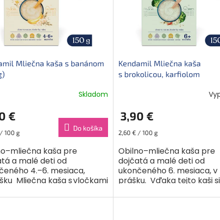
amil Mliečna kaša s banánom
Kendamil Mliečna kaša
g)
s brokolicou, karfiolom
a paradajkami (150 g)
Skladom
Vy
0 €
3,90 €
Do košíka
ková
Jednotková
/ 100 g
2,60 € / 100 g
cena:
no–mliečna kaša pre
Obilno–mliečna kaša pre
tá a malé deti od
dojčatá a malé deti od
čeného 4.–6. mesiaca,
ukončeného 6. mesiaca, v
ášku Mliečna kaša s vločkami
prášku. Vďaka tejto kaši si
u. Mierne sladkú chuť jej
najmenší môžu pochutnať 
a výlučne zrelé ovocie....
zelenine. Obsahuje vyváž
pomer živín,...