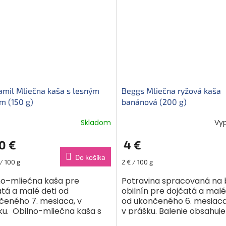
mil Mliečna kaša s lesným
Beggs Mliečna ryžová kaša
m (150 g)
banánová (200 g)
Skladom
Vy
0 €
4 €
Do košíka
ková
Jednotková
/ 100 g
2 € / 100 g
cena:
no–mliečna kaša pre
Potravina spracovaná na
tá a malé deti od
obilnín pre dojčatá a malé
čeného 7. mesiaca, v
od ukončeného 6. mesiaca
ku. Obilno-mliečna kaša s
v prášku. Balenie obsahuj
ami sušených lesných
6-7 porcií. Obilninu v tejto