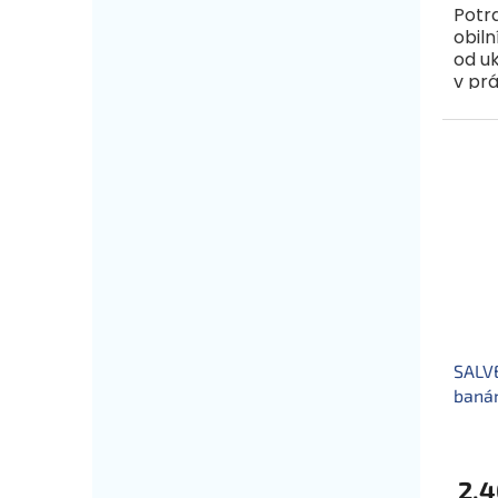
Potr
obiln
od u
v prá
6-7 
viacz
SALVE
banán
2,4