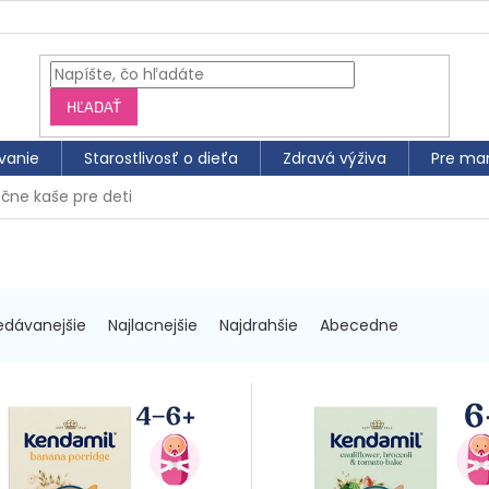
HĽADAŤ
vanie
Starostlivosť o dieťa
Zdravá výživa
Pre ma
ečne kaše pre deti
edávanejšie
Najlacnejšie
Najdrahšie
Abecedne