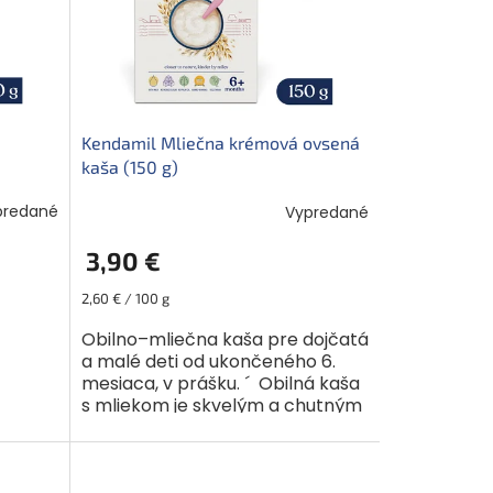
Kendamil Mliečna krémová ovsená
kaša (150 g)
predané
Vypredané
3,90 €
Jednotková
2,60 € / 100 g
cena:
Obilno–mliečna kaša pre dojčatá
a malé deti od ukončeného 6.
mesiaca, v prášku. ´ Obilná kaša
s mliekom je skvelým a chutným
aj na
zdrojom energie. A deti v tomto
ený
veku ju tak...