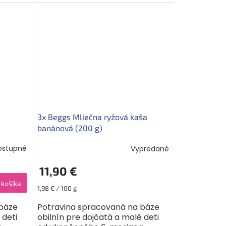
viaczrnná kaša...
m
3x Beggs Mliečna ryžová kaša
banánová (200 g)
ostupné
Vypredané
11,90 €
 košíka
Jednotková
1,98 € / 100 g
cena:
 báze
Potravina spracovaná na báze
 deti
obilnín pre dojčatá a malé deti