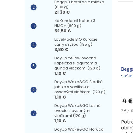
Beggs 3 batoľacie mlieko
čučo
(800 g)
čiern
21,30 €
4x Kendamil Nature 3
HMO+ (600 g)
52,50 €
LoveMade BIO Kuracie
curry s ryžou (185 g)
3,80 €
DayUp Yellow ovocná
kapsička s jogurtom a
quinoa vločkami (120 g)
Beggs
1,10 €
sušie
DayUp Wake&GO Sladké
jablko s vanilkou a
ovsenými vločkami (120 g)
1,10 €
4 €
DayUp Wake&GO Lesné
ovocie s ovsenými
Jednot
2 € / 1
vločkami (120 g)
cena:
1,10 €
Potr
obiln
DayUp Wake&GO Horúca