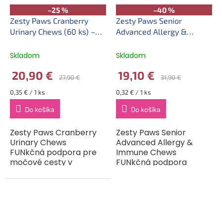
–25 %
–40 %
Zesty Paws Cranberry
Zesty Paws Senior
Urinary Chews (60 ks) –
Advanced Allergy &
funkčný doplnok stravy
Immunity Chews (60 ks) –
pre psy na podporu
funkčný doplnok stravy
Skladom
Skladom
močových ciest, exp.
pre staršie psy na podporu
20,90 €
19,10 €
16.10.2026
imunity a pri alergiách,
27,90 €
31,90 €
exp. 03.09.2026
Jednotková
Jednotková
0,35 € / 1 ks
0,32 € / 1 ks
cena:
cena:
Do košíka
Do košíka
Zesty Paws Cranberry
Zesty Paws Senior
Urinary Chews
Advanced Allergy &
FUNkčná podpora pre
Immune Chews
močové cesty v
FUNkčná podpora
rovnováhe. Podporte
zdravia a vitality u
zdravie močových ciest
starších psov.
so Zesty Paws
Podporte imunitu a
Cranberry Urinary
zdravý vzhľad pokožky
Chews. Tieto...
svojho staršieho...