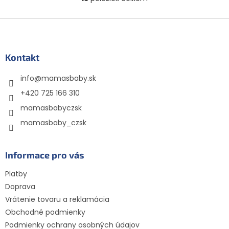
O
zdravý vzhľad pokožky
v
svojho staršieho...
l
Z
á
á
d
p
a
ä
Kontakt
c
t
i
info
@
mamasbaby.sk
i
e
p
e
+420 725 166 310
r
mamasbabyczsk
v
k
mamasbaby_czsk
y
v
ý
Informace pro vás
p
i
Platby
s
Doprava
u
Vrátenie tovaru a reklamácia
Obchodné podmienky
Podmienky ochrany osobných údajov