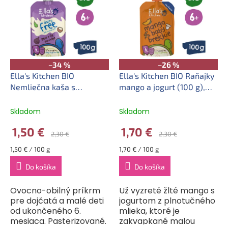
p
p
r
i
o
s
d
p
u
r
k
o
–34 %
–26 %
t
d
Ella's Kitchen BIO
Ella's Kitchen BIO Raňajky
o
u
Nemliečna kaša s
mango a jogurt (100 g),
v
k
hruškami a figami (100 g),
exp. 31.08.2026
t
exp. 30.09.2026
Skladom
Skladom
o
1,50 €
1,70 €
v
2,30 €
2,30 €
Jednotková
Jednotková
1,50 € / 100 g
1,70 € / 100 g
cena:
cena:
Do košíka
Do košíka
Ovocno-obilný príkrm
Už vyzreté žlté mango s
pre dojčatá a malé deti
jogurtom z plnotučného
od ukončeného 6.
mlieka, ktoré je
mesiaca. Pasterizované.
zakvapkané malou