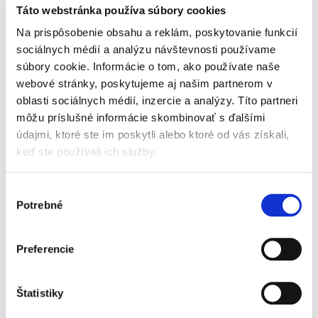
Táto webstránka používa súbory cookies
Jednotková
Jednotková
17,50 € / 1 kg
15 € / 1 kg
cena:
cena:
Na prispôsobenie obsahu a reklám, poskytovanie funkcií
Do košíka
Do košíka
sociálnych médií a analýzu návštevnosti používame
súbory cookie. Informácie o tom, ako používate naše
Bezpečnosť potvrdená
Bezpečnosť potvrdená
nezávislým
nezávislým
webové stránky, poskytujeme aj našim partnerom v
akreditovaným
akreditovaným
oblasti sociálnych médií, inzercie a analýzy. Títo partneri
laboratóriom. KENDAMIL
laboratóriom. Mléčná
môžu príslušné informácie skombinovať s ďalšími
BIO NATURE 1 (600 g),
výživa malých dětí v
údajmi, ktoré ste im poskytli alebo ktoré od vás získali,
počiatočná dojčenská
prášku. Potravina pro
keď ste používali ich služby.
mliečna výživa v prášku.
zvláštní výživu od
Potravina je určená pre
ukončeného 24. měsíce.
výživu dojčiat...
Nová vylepšená...
Výber
Potrebné
súhlasu
Preferencie
–36 %
–36 %
SALVEST Põnn BIO Pyré z
SALVEST Põnn BIO
tekvice, zemiakov a
Kuriatko so zeleninovým
Štatistiky
manga (110 g), exp.
pyré (110 g), exp.
27.09.2026
09.09.2026
Skladom
Skladom