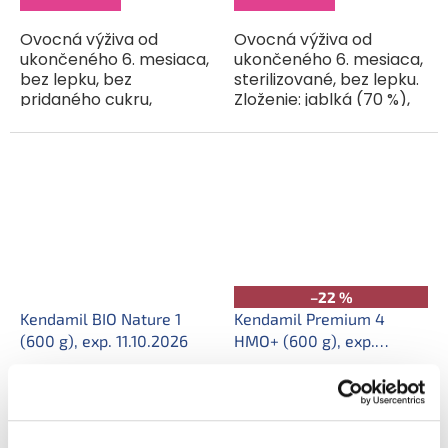
Ovocná výživa od
Ovocná výživa od
ukončeného 6. mesiaca,
ukončeného 6. mesiaca,
bez lepku, bez
sterilizované, bez lepku.
pridaného cukru,
Zloženie: jablká (70 %),
obsahuje prirodzene sa
jahody (20 %), fruktóza,
vyskytujúce cukry,
ryžová múka, voda,
sterilizované.Spojenie
koncentrát z čiernej
sladkosti ovocia a
mrkvy, citrónová...
jemnej chuti...
–22 %
Kendamil BIO Nature 1
Kendamil Premium 4
(600 g), exp. 11.10.2026
HMO+ (600 g), exp.
06.09.2026
Skladom
Skladom
10,50 €
9 €
11,60 €