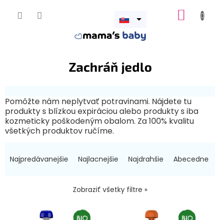
Prejsť
NÁKUP
na
obsah
Otvoriť
KOŠÍK
menu
Zachráň jedlo
Pomôžte nám neplytvať potravinami. Nájdete tu
produkty s blízkou expiráciou alebo produkty s iba
kozmeticky poškodeným obalom. Za 100% kvalitu
všetkých produktov ručíme.
R
a
Najpredávanejšie
Najlacnejšie
Najdrahšie
Abecedne
d
e
n
Zobraziť všetky filtre »
i
V
e
ý