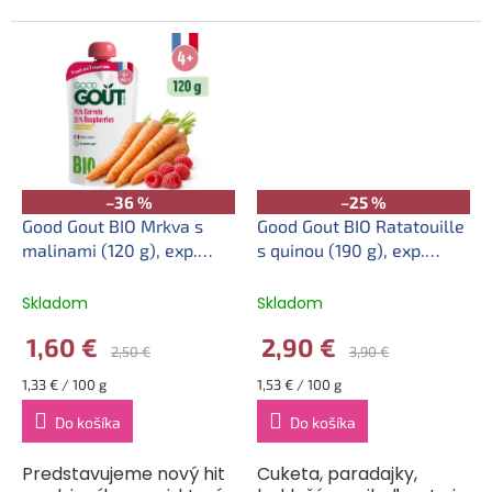
Ovsená kaša bez
kvapkou citróna, je
mlieka? Samozrejme, ide
zárukou skvelej chuti,
to! Namiesto neho je v
ktorá poteší jazýček aj
nej totiž niečo úplne
toho najnáročnejšieho...
úžasne...
–36 %
–25 %
Good Gout BIO Mrkva s
Good Gout BIO Ratatouille
malinami (120 g), exp.
s quinou (190 g), exp.
26.09.2026
07.10.2026
Skladom
Skladom
1,60 €
2,90 €
2,50 €
3,90 €
Jednotková
Jednotková
1,33 € / 100 g
1,53 € / 100 g
cena:
cena:
Do košíka
Do košíka
Predstavujeme nový hit
Cuketa, paradajky,