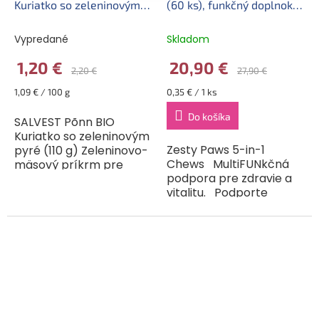
Kuriatko so zeleninovým
(60 ks), funkčný doplnok
pyré (110 g), exp.
stravy pre psy 5v1,
19.08.2026
07.10.2026
Vypredané
Skladom
1,20 €
20,90 €
2,20 €
27,90 €
Jednotková
Jednotková
1,09 € / 100 g
0,35 € / 1 ks
cena:
cena:
Do košíka
SALVEST Põnn BIO
Kuriatko so zeleninovým
Zesty Paws 5-in-1
pyré (110 g) Zeleninovo-
Chews MultiFUNkčná
mäsový príkrm pre
podpora pre zdravie a
dojčatá od ukončeného
vitalitu. Podporte
6. mesiaca. Mrkva,
každodennú vitalitu a
zemiaky, brokolica,
pohodu svojho psa so
kuracie mäso, ryža,
Zesty Paws 5-in-1
tekvica,...
Chews. Tieto prémiové...