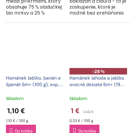
medzi príkrmami, ktorý
baklažán a cibuľa - to je
obsahuje 75 % sladučkej
zoskupenie, ktoré je
bio mrkvy a 25 %
možné bez preháňania
šťavnatých bio malín, s
označiť ako lahodné
niekoľkými kvapkami
spojenie superzeleniny.
šťavy z citrónu a
Keď k tomu pridáme
aceroly. Mrkva...
ľahko chrumkavú
textúru...
–28 %
Hamánek Jablko, banán a
Hamánek Jahoda a jablko
špenát 6m+ (100 g), exp.
ovocná desiata 6m+ (190
27.10.2026
g), exp. 10.10.2026
Skladom
Skladom
1,10 €
1 €
1,40 €
Jednotková
Jednotková
1,10 € / 100 g
0,53 € / 100 g
cena:
cena:
Do košíka
Do košíka