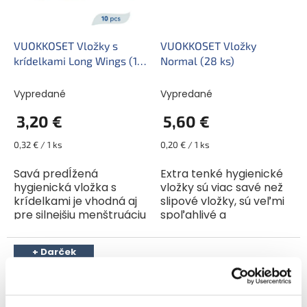
VUOKKOSET Vložky s
VUOKKOSET Vložky
krídelkami Long Wings (10
Normal (28 ks)
ks)
Vypredané
Vypredané
3,20 €
5,60 €
Jednotková
Jednotková
0,32 € / 1 ks
0,20 € / 1 ks
cena:
cena:
Savá predĺžená
Extra tenké hygienické
hygienická vložka s
vložky sú viac savé než
krídelkami je vhodná aj
slipové vložky, sú veľmi
pre silnejšiu menštruáciu
spoľahlivé a
a vďaka úzkému designu
zabezpečujú maximálny
sa plne prispôsobia
komfort počas vašich
+ Darček
vášmu spodnému
dní. Vynikajúce
zdarma
prádlu. Špeciálne
absorpčné vlákna z
tvarované...
rastlinnej...