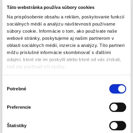
Táto webstránka používa súbory cookies
Na prispôsobenie obsahu a reklám, poskytovanie funkcií
sociálnych médií a analýzu návštevnosti používame
VUOKKOSET Vložky
VUOKKOSET Nočné vložky
súbory cookie. Informácie o tom, ako používate naše
Normal (14 ks)
s krídelkami Night Wings
(9 ks)
webové stránky, poskytujeme aj našim partnerom v
oblasti sociálnych médií, inzercie a analýzy. Títo partneri
Skladom
Vypredané
môžu príslušné informácie skombinovať s ďalšími
3,20 €
3,20 €
údajmi, ktoré ste im poskytli alebo ktoré od vás získali,
keď ste používali ich služby.
Jednotková
Jednotková
0,23 € / 1 ks
0,36 € / 1 ks
cena:
cena:
Do košíka
Extrémne savé, dlhšie
Výber
hygienické vložky Night s
Potrebné
súhlasu
Extra tenké hygienické
krídelkami sú navrhnuté
vložky sú viac savé než
špeciálne na nočné
slipové vložky, sú veľmi
použitie. Špeciálne
Preferencie
spoľahlivé a
tvarované krídelká
zabezpečujú maximálny
udržujú vložku bezpečne
komfort počas vašich
na mieste a zabraňujú...
Štatistiky
dní. Vynikajúce