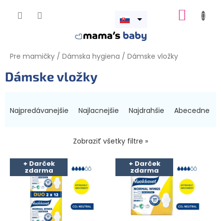
Prejsť
NÁKUP
na
obsah
Otvoriť
KOŠÍK
menu
Pre mamičky
/
Dámska hygiena
/
Dámske vložky
Dámske vložky
R
a
Najpredávanejšie
Najlacnejšie
Najdrahšie
Abecedne
d
e
n
Zobraziť všetky filtre »
i
V
e
+ Darček
+ Darček
ý
zdarma
zdarma
p
p
r
i
o
s
d
p
u