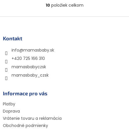
dni. Mäkká povrchová
rozložiteľné. Vnútorná
10
položiek celkom
O
vrstva zo 100 %...
vrstva dotýkajúca sa
v
pokožky...
l
Z
á
á
d
p
a
ä
Kontakt
c
t
i
info
@
mamasbaby.sk
i
e
p
e
+420 725 166 310
r
mamasbabyczsk
v
k
mamasbaby_czsk
y
v
ý
Informace pro vás
p
i
Platby
s
Doprava
u
Vrátenie tovaru a reklamácia
Obchodné podmienky