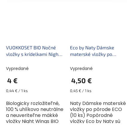
% organickej...
% organickej...
VUOKKOSET BIO Nočné
Eco by Naty Dámske
vložky s krídelkami Night
materské vložky po
Wings (9 ks)
pôrode ECO (10 ks)
Vypredané
Vypredané
4 €
4,50 €
Jednotková
Jednotková
0,44 € / 1 ks
0,45 € / 1 ks
cena:
cena:
Biologicky rozložiteľné,
Naty Dámske materské
100 % uhlíkovo neutrálne
vložky po pôrode ECO
a neuveriteľne mäkké
(10 ks) Popôrodné
vložky Night Wings BIO
vložky Eco by Naty sú
sú vhodné na nočné a
vyrobené z prírodných
silnejšie menštruačné
materiálov a sú 100%