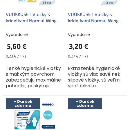
r
k
o
t
d
VUOKKOSET Vložky s
VUOKKOSET Vložky s
o
u
krídelkami Normal Wings
krídelkami Normal Wings
v
k
(24 ks)
(12 ks)
t
Vypredané
Vypredané
o
5,60 €
3,20 €
v
Jednotková
Jednotková
0,23 € / 1 ks
0,27 € / 1 ks
cena:
cena:
Tenké hygienické vložky
Extra tenké hygienické
s mäkkým povrchom
vložky sú viac savé než
zabezpečujú maximálne
slipové vložky, sú veľmi
pohodlie, poskytujú
spoľahlivé a
spoľahlivú ochranu proti
zabezpečujú maximálny
úniku a vďaka úzkemu
komfort počas vašich
+ Darček
+ Darček
designu sa plne
dní. Vynikajúce
zdarma
zdarma
prispôsobia vášmu
absorpčné vlákna z...
spodnému...