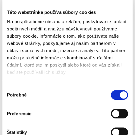
a...
Táto webstránka používa súbory cookies
Na prispôsobenie obsahu a reklám, poskytovanie funkcií
sociálnych médií a analýzu návštevnosti používame
súbory cookie. Informácie o tom, ako používate naše
Pampers Premium Care
Moomin Baby 2 Newborn
webové stránky, poskytujeme aj našim partnerom v
Mesačné balenie
3–6 kg (56 ks), eko plienky
oblasti sociálnych médií, inzercie a analýzy. Títo partneri
jednorazových plienok veľ.
môžu príslušné informácie skombinovať s ďalšími
2 (224 ks)
Vypredané
Skladom
údajmi, ktoré ste im poskytli alebo ktoré od vás získali,
39,90 €
25,50 €
keď ste používali ich služby.
Jednotková
Jednotková
0,18 € / 1 ks
0,46 € / 1 ks
cena:
cena:
Výber
Do košíka
Potrebné
Mesačné balenie
súhlasu
prémiových plienok
Citlivá pokožka
s upevňovacími pásikmi
novorodencov vyžaduje
Preferencie
pre bábätká
obzvlášť šetrné plienky
s hmotnosťou 4 až 8 kg.
– preto sú tu Moomin
Exkluzívna vrstva
Baby 2 Newborn, ktoré
DermaComfort
Štatistiky