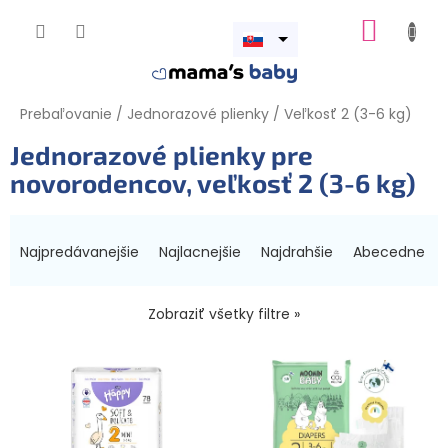
Prejsť
NÁKUP
na
obsah
Otvoriť
KOŠÍK
menu
Prebaľovanie
/
Jednorazové plienky
/
Veľkosť 2 (3-6 kg)
Jednorazové plienky pre
novorodencov, veľkosť 2 (3-6 kg)
R
a
Najpredávanejšie
Najlacnejšie
Najdrahšie
Abecedne
d
e
n
Zobraziť všetky filtre »
i
V
e
ý
p
p
r
i
o
s
d