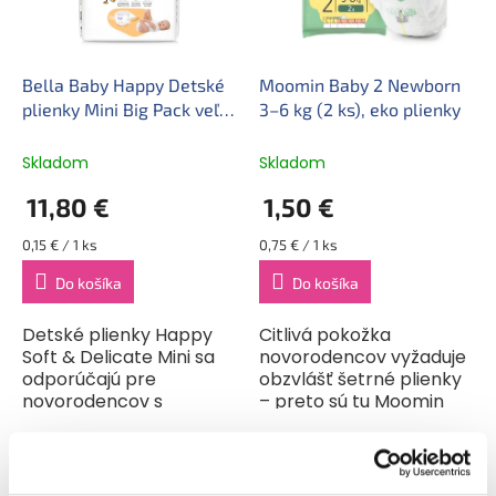
p
u
r
k
o
t
d
Bella Baby Happy Detské
Moomin Baby 2 Newborn
o
u
plienky Mini Big Pack veľ 2
3–6 kg (2 ks), eko plienky
v
k
(78 ks)
t
Skladom
Skladom
o
11,80 €
1,50 €
v
Jednotková
Jednotková
0,15 € / 1 ks
0,75 € / 1 ks
cena:
cena:
Do košíka
Do košíka
Detské plienky Happy
Citlivá pokožka
Soft & Delicate Mini sa
novorodencov vyžaduje
odporúčajú pre
obzvlášť šetrné plienky
novorodencov s
– preto sú tu Moomin
hmotnosťou 3–6 kg. Sú
Baby 2 Newborn, ktoré
vyrobené z kvalitných
sú k detskej pokožke
materiálov, dokonale sa
maximálne šetrné,
prispôsobia telu dieťaťa
bezpečné, extrémne...