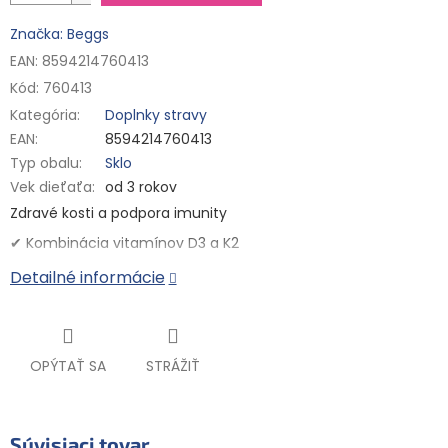
Značka: Beggs
EAN: 8594214760413
Kód:
760413
Kategória
:
Doplnky stravy
EAN
:
8594214760413
Typ obalu
:
Sklo
Vek dieťaťa
:
od 3 rokov
Zdravé kosti a podpora imunity
✔ Kombinácia vitamínov D3 a K2
✔ Vitamín K2 vo veľmi dobre vstrebateľnej forme MK7
Detailné informácie
✔ Zdravé kosti a podpora vstrebávania vápnika
✔ Podpora imunity
✔ S olivovým olejom pre efektívne vstrebávanie
✔ 100% vegan, bezgluténový, bez laktózy a syntetických
OPÝTAŤ SA
STRÁŽIŤ
aditív
✔ Testované v akreditovanom laboratóriu
Esenciálne vitamíny pre zdravé kosti a imunitu
Súvisiaci tovar
Beggs Vitamín D3 + K2 je prémiový výživový doplnok, ktorý