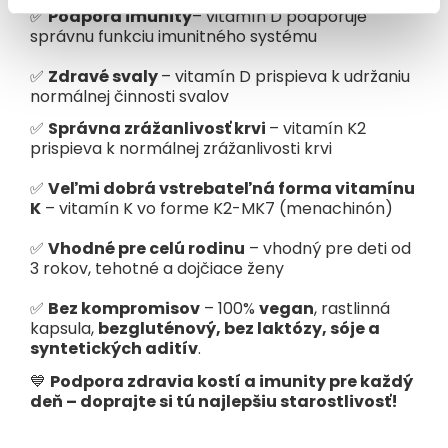
✅
Podpora imunity
– vitamín D podporuje
správnu funkciu imunitného systému
✅
Zdravé svaly
– vitamín D prispieva k udržaniu
normálnej činnosti svalov
✅
Správna zrážanlivosť krvi
– vitamín K2
prispieva k normálnej zrážanlivosti krvi
✅
Veľmi dobrá vstrebateľná forma vitamínu
K
– vitamín K vo forme K2-MK7 (menachinón)
✅
Vhodné pre celú rodinu
– vhodný pre deti od
3 rokov, tehotné a dojčiace ženy
✅
Bez kompromisov
– 100%
vegan
, rastlinná
kapsula,
bezgluténový, bez laktózy, sóje a
syntetických aditív
.
💙
Podpora zdravia kostí a imunity pre každý
deň – doprajte si tú najlepšiu starostlivosť!