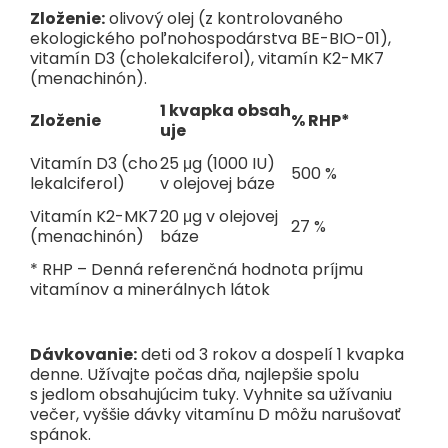
Zloženie:
olivový olej (z kontrolovaného
ekologického poľnohospodárstva BE-BIO-01),
vitamín D3 (cholekalciferol), vitamín K2-MK7
(menachinón).
1 kvapka obsah
Zloženie
% RHP*
uje
Vitamín D3 (cho
25 μg (1000 IU)
500 %
lekalciferol)
v olejovej báze
Vitamín K2-MK7
20 μg v olejovej
27 %
(menachinón)
báze
* RHP – Denná referenčná hodnota príjmu
vitamínov a minerálnych látok
Dávkovanie:
deti od 3 rokov a dospelí 1 kvapka
denne. Užívajte počas dňa, najlepšie spolu
s jedlom obsahujúcim tuky. Vyhnite sa užívaniu
večer, vyššie dávky vitamínu D môžu narušovať
spánok.