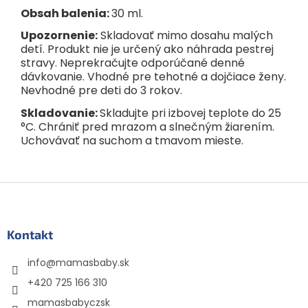
Obsah balenia:
30 ml.
Upozornenie:
Skladovať mimo dosahu malých
detí. Produkt nie je určený ako náhrada pestrej
stravy. Neprekračujte odporúčané denné
dávkovanie. Vhodné pre tehotné a dojčiace ženy.
Nevhodné pre deti do 3 rokov.
Skladovanie:
Skladujte pri izbovej teplote do 25
°C. Chrániť pred mrazom a slnečným žiarením.
Uchovávať na suchom a tmavom mieste.
Z
á
p
ä
Kontakt
t
info
@
mamasbaby.sk
i
e
+420 725 166 310
mamasbabyczsk