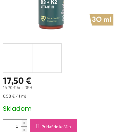
17,50 €
14,70 € bez DPH
Jednotková
0,58 € / 1 ml
cena:
Skladom
Pridať do košíka