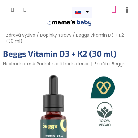
Prejsť
NÁKUP
na
obsah
Otvoriť
KOŠÍK
menu
Zdravá výživa
/
Doplnky stravy
/
Beggs Vitamin D3 + K2
(30 ml)
Beggs Vitamin D3 + K2 (30 ml)
Priemerné
Neohodnotené
Podrobnosti hodnotenia
Značka:
Beggs
hodnotenie
produktu
je
0,0
z
5
hviezdičiek.