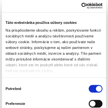
Beggs Box je navržen pro rozvoj všímavého
Táto webstránka používa súbory cookies
rodičovství, na kterém je postavena filozofie
Na prispôsobenie obsahu a reklám, poskytovanie funkcií
značky Beggs.
Balení nabízí 3 kusy
sociálnych médií a analýzu návštevnosti používame
kojeneckého mléka
a 2 Montessori aktivity pro
rozvíjející komunikaci, myšlení a tvořivost
súbory cookie. Informácie o tom, ako používate naše
dítěte. Součástí je navíc
všímavé pexeso jako
webové stránky, poskytujeme aj našim partnerom v
dárek
. Beggs Box uspokojí dětské bříško,
oblasti sociálnych médií, inzercie a analýzy. Títo partneri
zvídavou mysl a neposedné ručičky. Přináší
môžu príslušné informácie skombinovať s ďalšími
spokojenost také rodičům, kteří mohou se svou
údajmi, ktoré ste im poskytli alebo ktoré od vás získali,
ratolestí trávit více času.
keď ste používali ich služby.
Produkty ešte len pripravujeme.
Výber
Potrebné
súhlasu
Preferencie