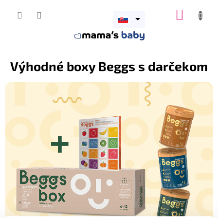
Prejsť
NÁKUP
na
obsah
Otvoriť
KOŠÍK
menu
Výhodné boxy Beggs s darčekom