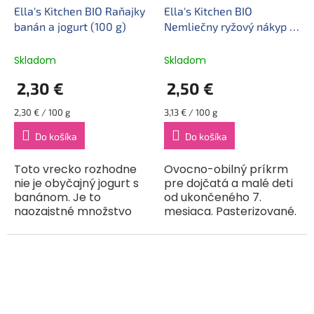
Ella's Kitchen BIO Raňajky
Ella's Kitchen BIO
banán a jogurt (100 g)
Nemliečny ryžový nákyp s
banánmi a jahodami (80
g)
Skladom
Skladom
2,30 €
2,50 €
Jednotková
Jednotková
2,30 € / 100 g
3,13 € / 100 g
cena:
cena:
Do košíka
Do košíka
Toto vrecko rozhodne
Ovocno-obilný príkrm
nie je obyčajný jogurt s
pre dojčatá a malé deti
banánom. Je to
od ukončeného 7.
naozajstné množstvo
mesiaca. Pasterizované.
banánov, ktoré dopĺňa
Ryžový nákyp bez
jogurt. A ani ten nie je
mlieka? No áno, ide to!
hocijaký. Je to jogurt z
Namiesto neho je v ňom
poctivého plnotučného...
totiž úžasne lahodný
nápoj...