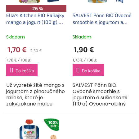
r
k
o
–26 %
t
d
Ella's Kitchen BIO Raňajky
SALVEST Põnn BIO Ovocné
o
u
mango a jogurt (100 g),
smoothie s jogurtom a
v
k
exp. 31.08.2026
sušienkami (110 g)
t
Skladom
Skladom
o
1,70 €
1,90 €
v
2,30 €
Jednotková
Jednotková
1,70 € / 100 g
1,73 € / 100 g
cena:
cena:
Do košíka
Do košíka
Už vyzreté žlté mango s
SALVEST Põnn BIO
jogurtom z plnotučného
Ovocné smoothie s
mlieka, ktoré je
jogurtom a sušienkami
zakvapkané malou
(110 g) Ovocno-obilný
kvapkou citróna, je
príkrm s jogurtom a
zárukou skvelej chuti,
sušienkami pre dojčatá
ktorá poteší jazýček aj
od ukončeného 6.
toho najnáročnejšieho...
mesiaca. Kapsička s
praktickým...