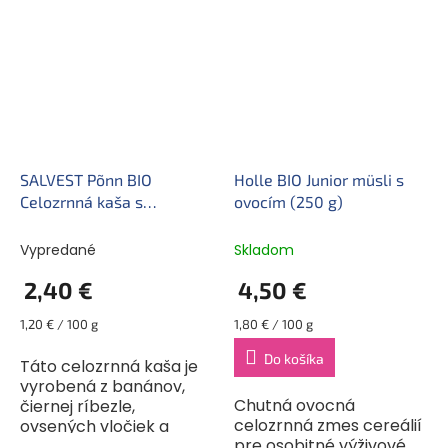
výborný spôsob, ako
výborný spôsob, ako
dopriať vášmu
doplniť vášmu
drobčekovi denný prídel
drobčekovi denný prídel
ovocia, a ešte mu dať
ovocia, a ešte mu dať...
niečo...
SALVEST Põnn BIO
Holle BIO Junior müsli s
Celozrnná kaša s
ovocím (250 g)
banánom a čiernou
ríbezľou (200 g)
Vypredané
Skladom
2,40 €
4,50 €
Jednotková
Jednotková
1,20 € / 100 g
1,80 € / 100 g
cena:
cena:
Do košíka
Táto celozrnná kaša je
vyrobená z banánov,
Chutná ovocná
čiernej ríbezle,
celozrnná zmes cereálií
ovsených vločiek a
pre osobitné výživové
celozrnnej žitnej múky