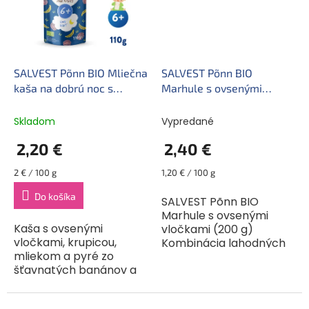
SALVEST Põnn BIO Mliečna
SALVEST Põnn BIO
kaša na dobrú noc s
Marhule s ovsenými
ovocím (110 g)
vločkami (200 g)
Skladom
Vypredané
2,20 €
2,40 €
Jednotková
Jednotková
2 € / 100 g
1,20 € / 100 g
cena:
cena:
Do košíka
SALVEST Põnn BIO
Marhule s ovsenými
Kaša s ovsenými
vločkami (200 g)
vločkami, krupicou,
Kombinácia lahodných
mliekom a pyré zo
BIO ovocných pyré je
šťavnatých banánov a
výborný spôsob, ako
broskýň príjemne zasýti
doplniť vášmu
bruško vášho dieťatka
drobčekovi denný prídel