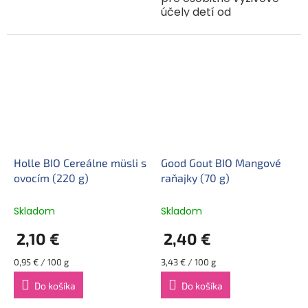
účely detí od
pestovaných v
ukončeného 10. mesiaca.
podmienkach
Veľmi jemné kúsky po
kontrolovaného
pridaní mlieka zmäknú
ekologického
a ľahko sa prežúvajú. Bio
poľnohospodárstva....
celozrnné...
Holle BIO Cereálne müsli s
Good Gout BIO Mangové
ovocím (220 g)
raňajky (70 g)
Skladom
Skladom
2,10 €
2,40 €
Jednotková
Jednotková
0,95 € / 100 g
3,43 € / 100 g
cena:
cena:
Do košíka
Do košíka