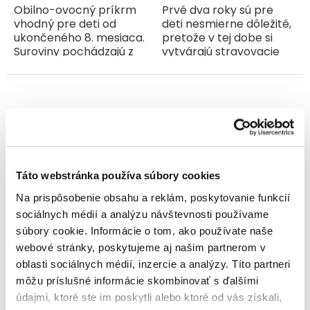
Obilno-ovocný príkrm
Prvé dva roky sú pre
vhodný pre deti od
deti nesmierne dôležité,
ukončeného 8. mesiaca.
pretože v tej dobe si
Suroviny pochádzajú z
vytvárajú stravovacie
BIO poľnohospodárstva.
návyky, ktoré ich potom
Ovocné müsli bez
budú sprevádzať po
pridaného cukru 1 a soli.
zvyšok života. S týmto
Zloženie: Jablká**...
vedomím sme pre nich...
Táto webstránka používa súbory cookies
Na prispôsobenie obsahu a reklám, poskytovanie funkcií
Good Gout BIO Jahodové
Good Gout BIO Jablkové
sociálnych médií a analýzu návštevnosti používame
raňajky (70 g)
raňajky (70 g)
súbory cookie. Informácie o tom, ako používate naše
webové stránky, poskytujeme aj našim partnerom v
Skladom
Skladom
oblasti sociálnych médií, inzercie a analýzy. Títo partneri
2,40 €
2,40 €
môžu príslušné informácie skombinovať s ďalšími
údajmi, ktoré ste im poskytli alebo ktoré od vás získali,
Jednotková
Jednotková
3,43 € / 100 g
3,43 € / 100 g