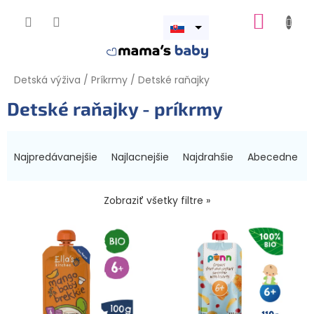
Prejsť
NÁKUP
na
obsah
Otvoriť
KOŠÍK
menu
Detská výživa
/
Príkrmy
/
Detské raňajky
Detské raňajky - príkrmy
R
a
Najpredávanejšie
Najlacnejšie
Najdrahšie
Abecedne
d
e
n
Zobraziť všetky filtre »
i
V
e
ý
p
p
r
i
o
s
d
p
u