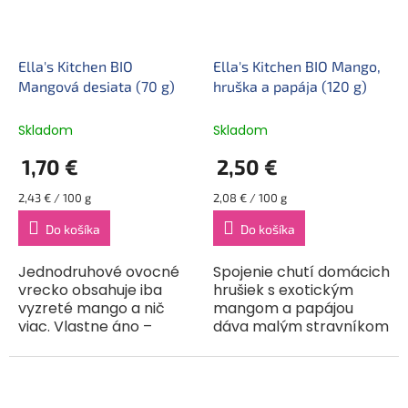
Ella's Kitchen BIO
Ella's Kitchen BIO Mango,
Mangová desiata (70 g)
hruška a papája (120 g)
Skladom
Skladom
1,70 €
2,50 €
Jednotková
Jednotková
2,43 € / 100 g
2,08 € / 100 g
cena:
cena:
Do košíka
Do košíka
Jednodruhové ovocné
Spojenie chutí domácich
vrecko obsahuje iba
hrušiek s exotickým
vyzreté mango a nič
mangom a papájou
viac. Vlastne áno –
dáva malým stravníkom
čerešničkou na tomto
možnosť spoznať vôňu
vrecku je kvapka
diaľok už v tom
citrónovej šťavy, ktorá
najútlejšom veku – od
jej dodáva ten správny
ukončených 4