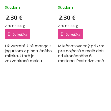
g)
Skladom
Skladom
2,30 €
2,30 €
Jednotková
Jednotková
2,30 € / 100 g
2,30 € / 100 g
cena:
cena:
Do košíka
Do košíka
Už vyzreté žlté mango s
Mliečno-ovocný príkrm
jogurtom z plnotučného
pre dojčatá a malé deti
mlieka, ktoré je
od ukončeného 6.
zakvapkané malou
mesiaca. Pasterizované.
kvapkou citróna, je
Najlepší štart do nového
zárukou skvelej chuti,
dňa – to sú tieto raňajky
ktorá poteší jazýček aj
plné vyzretých
toho najnáročnejšieho...
čučoriedok, voňavých...