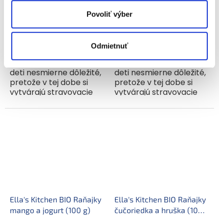
2,40 €
2,40 €
Povoliť výber
Jednotková
Jednotková
3,43 € / 100 g
3,43 € / 100 g
cena:
cena:
Do košíka
Do košíka
Odmietnuť
Prvé dva roky sú pre
Prvé dva roky sú pre
deti nesmierne dôležité,
deti nesmierne dôležité,
pretože v tej dobe si
pretože v tej dobe si
vytvárajú stravovacie
vytvárajú stravovacie
návyky, ktoré ich potom
návyky, ktoré ich potom
budú sprevádzať po
budú sprevádzať po
zvyšok života. S týmto
zvyšok života. S týmto
vedomím sme pre nich...
vedomím sme pre nich...
Ella's Kitchen BIO Raňajky
Ella's Kitchen BIO Raňajky
mango a jogurt (100 g)
čučoriedka a hruška (100