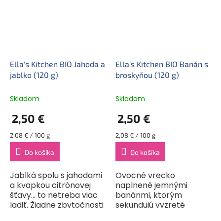
šmrnc. Nič...
mesiacov. Okrem
diaľok...
Ella's Kitchen BIO Jahoda a
Ella's Kitchen BIO Banán s
jablko (120 g)
broskyňou (120 g)
Skladom
Skladom
2,50 €
2,50 €
Jednotková
Jednotková
2,08 € / 100 g
2,08 € / 100 g
cena:
cena:
Do košíka
Do košíka
Jablká spolu s jahodami
Ovocné vrecko
a kvapkou citrónovej
naplnené jemnými
šťavy… to netreba viac
banánmi, ktorým
ladiť. Žiadne zbytočnosti
sekundujú vyzreté
v tomto ovocnom
broskyne zakvapkané