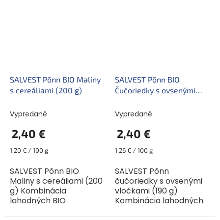
na dobrú noc. Obsahuje
ovocia, a ešte mu dať...
len tie najkvalitnejšie...
SALVEST Põnn BIO Maliny
SALVEST Põnn BIO
s cereáliami (200 g)
Čučoriedky s ovsenými
vločkami (190 g)
Vypredané
Vypredané
2,40 €
2,40 €
Jednotková
Jednotková
1,20 € / 100 g
1,26 € / 100 g
cena:
cena:
SALVEST Põnn BIO
SALVEST Põnn
Maliny s cereáliami (200
čučoriedky s ovsenými
g) Kombinácia
vločkami (190 g)
lahodných BIO
Kombinácia lahodných
ovocných pyré je
BIO ovocných pyré je