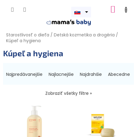
Prejsť
NÁKUP
na
obsah
Otvoriť
KOŠÍK
menu
Starostlivosť o dieťa
/
Detská kozmetika a drogéria
/
Kúpeľ a hygiena
Kúpeľ a hygiena
R
a
Najpredávanejšie
Najlacnejšie
Najdrahšie
Abecedne
d
e
n
Zobraziť všetky filtre »
i
V
e
ý
p
p
r
i
o
s
d