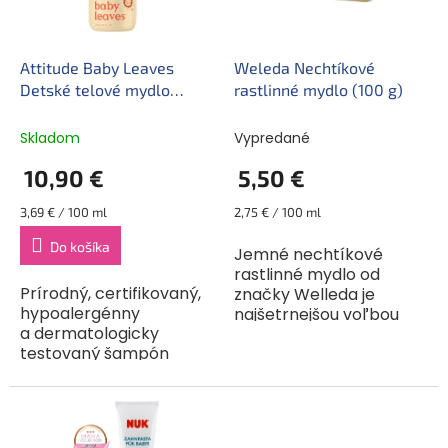
p
u
r
k
o
t
d
Attitude Baby Leaves
Weleda Nechtíkové
o
u
Detské telové mydlo
rastlinné mydlo (100 g)
v
k
a šampón s vôňou
t
hruškovej šťavy 2v1 (473
Skladom
Vypredané
o
ml)
10,90 €
5,50 €
v
Jednotková
Jednotková
3,69 € / 100 ml
2,75 € / 100 ml
cena:
cena:
Do košíka
Jemné nechtíkové
rastlinné mydlo od
Prírodný, certifikovaný,
značky Welleda je
hypoalergénny
najšetrnejšou voľbou
a dermatologicky
pre citlivú detskú
testovaný šampón
pokožku. S výťažkami
a telové mydlo pre
z kvetov nechtíka
našich najmenších
lekárskeho
v jednom. Kombinácia
a rumančeka dobre čistí
šampónu a telového
nielen...