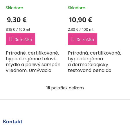
vône 2v1 (295 ml)
s vôňou hruškovej šťavy
(473 ml)
Skladom
Skladom
9,30 €
10,90 €
Jednotková
Jednotková
3,15 € / 100 ml
2,30 € / 100 ml
cena:
cena:
Do košíka
Do košíka
Prírodné, certifikované,
Prírodná, certifikovaná,
hypoalergénne telové
hypoalergénna
mydlo a penivý šampón
a dermatologicky
v jednom. Umývacia
testovaná pena do
pena je veľmi obľúbená
kúpeľa pre našich
nielen u detí, ale taktiež
najmenších s príjemnou
u rodičov, pretože sa
vôňou hruškovej šťavy,
18
položiek celkom
O
spotrebováva...
ktorá pochádza
v
výhradne...
l
Z
á
á
d
p
a
ä
Kontakt
c
t
i