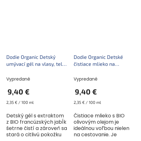
vani príjemne. Rýchle a
zajistí jemnou masáž...
spoľahlivé meranie
Hravý tvar veľryby...
Dodie Organic Detský
Dodie Organic Detské
umývací gél na vlasy, telo
čistiace mlieko na
a tvár 3v1 (400 ml)
zadoček (400 ml)
Vypredané
Vypredané
9,40 €
9,40 €
Jednotková
Jednotková
2,35 € / 100 ml
2,35 € / 100 ml
cena:
cena:
Detský gél s extraktom
Čistiace mlieko s BIO
z BIO francúzských jabĺk
olivovým olejom je
šetrne čistí a zároveň sa
ideálnou voľbou nielen
stará o citlivú pokožku
na cestovanie. Je
detí. Je vhodný tiež na
bezoplachové a jeho