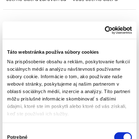
stará o citlivú pokožku
zároveň sa stará o
detí. Obsahuje jemné
citlivú pokožku detí. Je
tenzidy na rastlinnej
vhodný tiež na umývanie
báze, ktoré kožu...
vláskov. Obsahuje...
Táto webstránka používa súbory cookies
Na prispôsobenie obsahu a reklám, poskytovanie funkcií
Dodie Detský kartáč na
Dodie Detská čistiaca
sociálnych médií a analýzu návštevnosti používame
vlasy
voda 3v1 (1000 ml), exp.
súbory cookie. Informácie o tom, ako používate naše
30.06.2026
webové stránky, poskytujeme aj našim partnerom v
Vypredané
Vypredané
oblasti sociálnych médií, inzercie a analýzy. Títo partneri
môžu príslušné informácie skombinovať s ďalšími
8,10 €
14,20 €
údajmi, ktoré ste im poskytli alebo ktoré od vás získali,
Jednotková
Jednotková
8,10 € / 1 ks
1,42 € / 100 ml
keď ste používali ich služby.
cena:
cena:
Kefa na vlasy s
Detská umývacia voda s
prírodnými jemnými
extraktom z BIO aloe
Výber
štetinami pre bábätká
vera, bavlníka a BIO
Potrebné
súhlasu