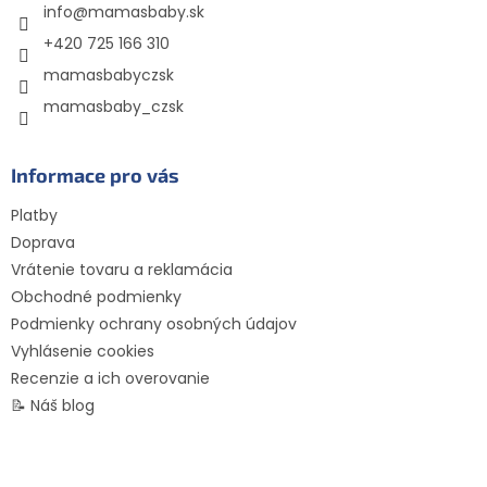
info
@
mamasbaby.sk
i
e
p
e
+420 725 166 310
r
mamasbabyczsk
v
k
mamasbaby_czsk
y
v
ý
Informace pro vás
p
i
Platby
s
Doprava
u
Vrátenie tovaru a reklamácia
Obchodné podmienky
Podmienky ochrany osobných údajov
Vyhlásenie cookies
Recenzie a ich overovanie
📝 Náš blog