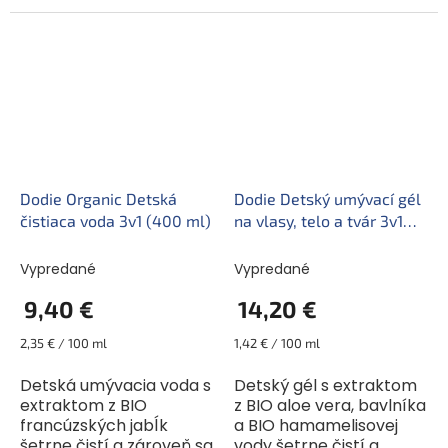
umývanie vláskov.
použitie si jednoducho
Obsahuje jemné tenzidy
zamilujete. Na zadočku
na rostlinnej...
bábätka vytvára
navyše...
Dodie Organic Detská
Dodie Detský umývací gél
čistiaca voda 3v1 (400 ml)
na vlasy, telo a tvár 3v1
(1000 ml)
Vypredané
Vypredané
9,40 €
14,20 €
Jednotková
Jednotková
2,35 € / 100 ml
1,42 € / 100 ml
cena:
cena:
Detská umývacia voda s
Detský gél s extraktom
extraktom z BIO
z BIO aloe vera, bavlníka
francúzských jabĺk
a BIO hamamelisovej
šetrne čistí a zároveň sa
vody šetrne čistí a