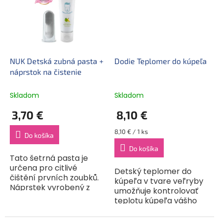
mydla...
NUK Detská zubná pasta +
Dodie Teplomer do kúpeľa
náprstok na čistenie
Skladom
Skladom
3,70 €
8,10 €
Jednotková
8,10 € / 1 ks
Do košíka
cena:
Do košíka
Tato šetrná pasta je
určena pro citlivé
Detský teplomer do
čištění prvních zoubků.
kúpeľa v tvare veľryby
Náprstek vyrobený z
umožňuje kontrolovať
vysoce kvalitního
teplotu kúpeľa vášho
silikonu, který je velmi
dieťaťa, aby mu bolo vo
šetrný k ústní dutině,