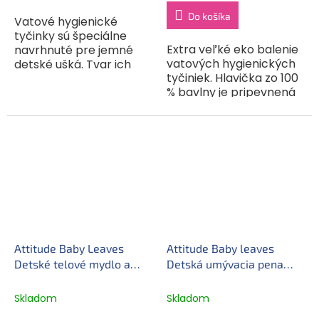
cena:
cena:
Do košíka
Vatové hygienické
tyčinky sú špeciálne
Extra veľké eko balenie
navrhnuté pre jemné
vatových hygienických
detské ušká. Tvar ich
tyčiniek. Hlavička zo 100
konca zaručuje pre
% bavlny je pripevnená
dieťatko maximálnu
na papierovej tyčinke.
bezpečnosť. Sú určené
Sú určené na čistenie
na čistenie kožných
kožných záhybov
záhybov a na...
a k nanášaniu mastí a...
Attitude Baby Leaves
Attitude Baby leaves
Detské telové mydlo a
Detská umývacia pena
šampón 2v1 (473 ml)
s vôňou hruškovej šťavy
2v1 (295 ml)
Skladom
Skladom