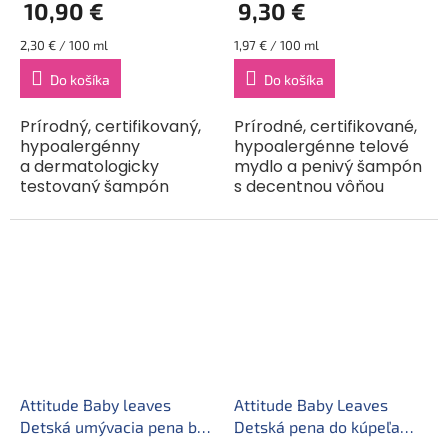
10,90 €
9,30 €
Jednotková
Jednotková
2,30 € / 100 ml
1,97 € / 100 ml
cena:
cena:
Do košíka
Do košíka
Prírodný, certifikovaný,
Prírodné, certifikované,
hypoalergénny
hypoalergénne telové
a dermatologicky
mydlo a penivý šampón
testovaný šampón
s decentnou vôňou
a telové mydlo pre
hruškovej šťavy v
našich najmenších
jednom. Umývacia pena
v jednom. Kombinácia
je veľmi obľúbená
šampónu a telového
nielen u detí, ale...
mydla uľahčí čas
kúpania. V...
Attitude Baby leaves
Attitude Baby Leaves
Detská umývacia pena bez
Detská pena do kúpeľa