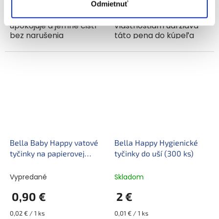
Odmietnuť
Umýva a vyživuje vlasy a
Vďaka výnimočne
pokožku. Hydratuje ju,
jemným čistiacim
upokojuje a jemne čistí
vlastnostiam udržiava
bez narušenia
táto pena do kúpeľa
prirodzenej ochrannej
prirodzenú ochrannú
bariéry. Vlasy
vrstvu pokožky aj pri
zanecháva jemné, takže
častom kúpaní. Je
sa ľahko rozčesávajú.
mimoriadne účinná a
Umývací...
dobre pení. Vhodná aj...
Bella Baby Happy vatové
Bella Happy Hygienické
tyčinky na papierovej
tyčinky do uší (300 ks)
tyčinke v plastovom obale
56 + 8 ks
Vypredané
Skladom
0,90 €
2 €
Jednotková
Jednotková
0,02 € / 1 ks
0,01 € / 1 ks