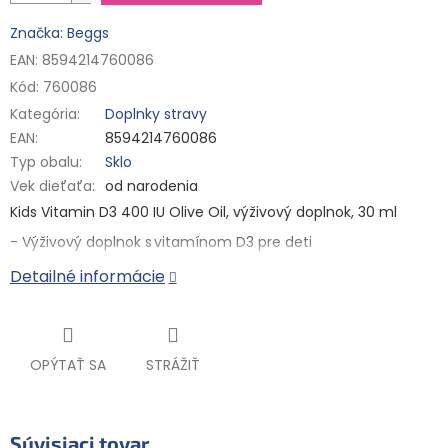
Značka: Beggs
EAN: 8594214760086
Kód:
760086
Kategória
:
Doplnky stravy
EAN
:
8594214760086
Typ obalu
:
Sklo
Vek dieťaťa
:
od narodenia
Kids Vitamin D3 400 IU Olive Oil, výživový doplnok, 30 ml
- Výživový doplnok s vitamínom D3 pre deti
- Vhodné pre deti od narodenia
Detailné informácie
Vitamín D vo forme kvapiek vhodný pre celú rodinu. Kvapky
umožňujú jednoduché dávkovanie. Vitamín D patrí medzi
vitamíny rozpustné v tukoch. Preto základ týchto kvapiek
tvorí olivový olej z ekologického poľnohospodárstva.
OPÝTAŤ SA
STRÁŽIŤ
Vitamín D vo forme kvapiek obsahuje v každej kvapke 400 IU
(10 μg) vitamínu D3, ktorý
je potrebný na normálny rast
a vývoj kostí detí
. Vitamín D tiež prispieva k správnemu
fungovaniu imunitného systému.
Súvisiaci tovar