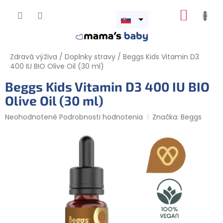
Prejsť
NÁKUP
na
obsah
Otvoriť
KOŠÍK
menu
Zdravá výživa
/
Doplnky stravy
/
Beggs Kids Vitamin D3
400 IU BIO Olive Oil (30 ml)
Beggs Kids Vitamin D3 400 IU BIO
Olive Oil (30 ml)
Priemerné
Neohodnotené
Podrobnosti hodnotenia
Značka:
Beggs
hodnotenie
produktu
je
0,0
z
5
hviezdičiek.