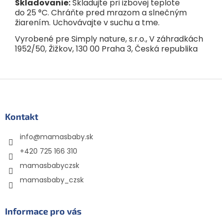
Skladovanie:
Skladujte pri izbovej teplote
do 25 °C. Chráňte pred mrazom a slnečným
žiarením. Uchovávajte v suchu a tme.
Vyrobené pre Simply nature, s.r.o., V záhradkách
1952/50, Žižkov, 130 00 Praha 3, Česká republika
Z
á
p
ä
Kontakt
t
info
@
mamasbaby.sk
i
e
+420 725 166 310
mamasbabyczsk
mamasbaby_czsk
Informace pro vás