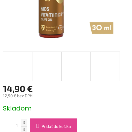
14,90 €
12,50 € bez DPH
Jednotková
Skladom
cena:
Pridať do košíka