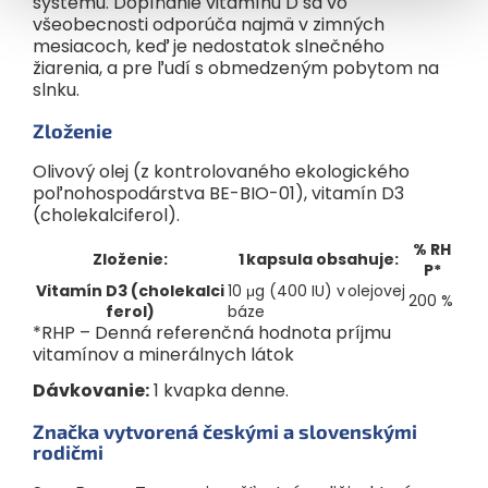
systému. Dopĺňanie vitamínu D sa vo
všeobecnosti odporúča najmä v zimných
mesiacoch, keď je nedostatok slnečného
žiarenia, a pre ľudí s obmedzeným pobytom na
slnku.
Zloženie
Olivový olej (z kontrolovaného ekologického
poľnohospodárstva BE-BIO-01), vitamín D3
(cholekalciferol).
% RH
Zloženie:
1 kapsula obsahuje:
P*
Vitamín D3 (cholekalci
10 μg (400 IU) v olejovej
200 %
ferol)
báze
*RHP – Denná referenčná hodnota príjmu
vitamínov a minerálnych látok
Dávkovanie:
1 kvapka denne.
Značka vytvorená českými a slovenskými
rodičmi