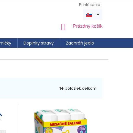
Prihlásenie
Otvoriť
menu
NÁKUPNÝ
Prázdny košík
KOŠÍK
mičky
Doplnky stravy
Zachráň jedlo
14
položiek celkom