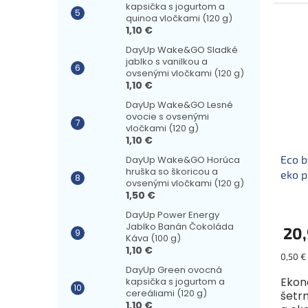
extré
kapsička s jogurtom a
quinoa vločkami (120 g)
1,10 €
DayUp Wake&GO Sladké
jablko s vanilkou a
ovsenými vločkami (120 g)
1,10 €
DayUp Wake&GO Lesné
ovocie s ovsenými
vločkami (120 g)
1,10 €
Eco b
DayUp Wake&GO Horúca
hruška so škoricou a
eko p
ovsenými vločkami (120 g)
1,50 €
DayUp Power Energy
Jablko Banán Čokoláda
20,
Káva (100 g)
1,10 €
Jednot
0,50 € 
cena:
DayUp Green ovocná
Ekon
kapsička s jogurtom a
cereáliami (120 g)
šetr
1,10 €