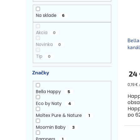
s
r
e
p
o
l
r
d
Na sklade
6
o
u
d
k
Akcia
0
u
t
Bella
k
o
Novinka
0
kanál
t
v
(8-14
o
Tip
0
v
Značky
24 
Jednot
0,19 € 
cena:
Bella Happy
5
Happ
obsa
Eco by Naty
4
Happy
po 62
Moltex Pure & Nature
1
urče
hmotn
Moomin Baby
3
Pampers
1