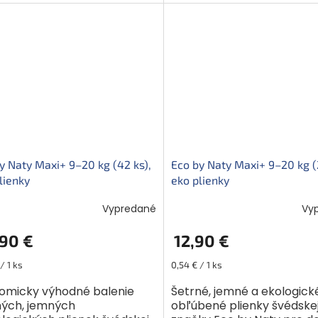
mne spoľahlivé....
extrémne spoľahlivé....
y Naty Maxi+ 9–20 kg (42 ks),
Eco by Naty Maxi+ 9–20 kg (
lienky
eko plienky
Vypredané
Vy
90 €
12,90 €
ková
Jednotková
/ 1 ks
0,54 € / 1 ks
cena:
omicky výhodné balenie
Šetrné, jemné a ekologické
ných, jemných
obľúbené plienky švédske