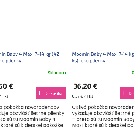
n Baby 4 Maxi 7–14 kg (42
Moomin Baby 4 Maxi 7-14 kg
eko plienky
ks), eko plienky
Skladom
50 €
36,20 €
Do košíka
Do
ková
Jednotková
/ 1 ks
0,57 € / 1 ks
cena:
ivá pokožka novorodencov
Citlivá pokožka novorode
uje obzvlášť šetrné plienky
vyžaduje obzvlášť šetrné 
eto sú tu Moomin Baby 4
– preto sú tu Moomin Bab
 ktoré sú k detskej pokožke
Maxi, ktoré sú k detskej p
málne šetrné, bezpečné a
maximálne šetrné, bezpe