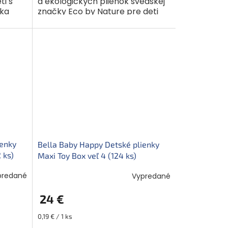
ti s
a ekologických plienok švédskej
ka
značky Eco by Nature pre deti
ešte
s hmotnosťou 7-18 kg. Vďaka
..
vylepšenému jadru teraz ešte
viac sajú. Sú...
ienky
Bella Baby Happy Detské plienky
 ks)
Maxi Toy Box veľ 4 (124 ks)
predané
Vypredané
24 €
Jednotková
0,19 € / 1 ks
cena: