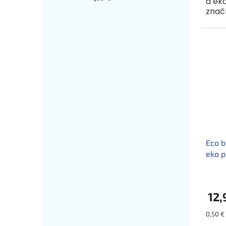
a ek
znač
s hm
vyle
viac s
Eco b
eko p
12,
Jednot
0,50 € 
cena: