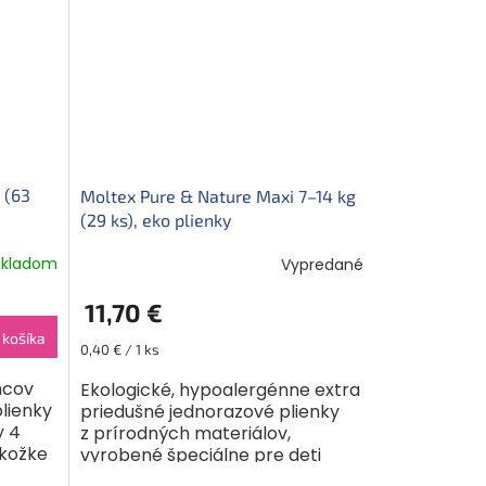
 (63
Moltex Pure & Nature Maxi 7–14 kg
(29 ks), eko plienky
Skladom
Vypredané
11,70 €
 košíka
Jednotková
0,40 € / 1 ks
cena:
ncov
Ekologické, hypoalergénne extra
plienky
priedušné jednorazové plienky
y 4
z prírodných materiálov,
okožke
vyrobené špeciálne pre deti
čné a
s hmotnosťou 7-14 kg. Balenie