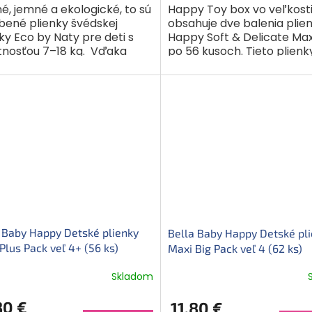
é, jemné a ekologické, to sú
Happy Toy box vo veľkosti
bené plienky švédskej
obsahuje dve balenia plie
y Eco by Naty pre deti s
Happy Soft & Delicate Max
nosťou 7–18 kg. Vďaka
po 56 kusoch. Tieto plienk
pšenému jadru teraz ešte
určené pre novorodencov
sajú. Sú šetrné ako pre...
hmotnosťou 9–15 kg. Sú...
 Baby Happy Detské plienky
Bella Baby Happy Detské pl
Plus Pack veľ 4+ (56 ks)
Maxi Big Pack veľ 4 (62 ks)
Skladom
80 €
11,80 €