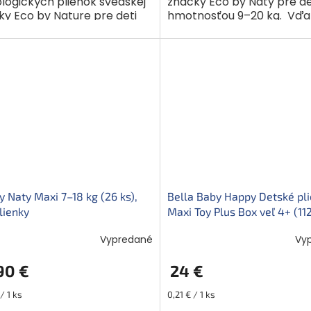
ologických plienok švédskej
značky Eco by Naty pre de
ky Eco by Nature pre deti
hmotnosťou 9–20 kg. Vďa
otnosťou 9-20 kg. Vďaka
vylepšenému jadru teraz 
pšenému jadru teraz ešte
viac sajú. Sú šetrné ako pre.
ajú. Sú...
y Naty Maxi 7–18 kg (26 ks),
Bella Baby Happy Detské pl
lienky
Maxi Toy Plus Box veľ 4+ (112
Vypredané
Vy
90 €
24 €
ková
Jednotková
/ 1 ks
0,21 € / 1 ks
cena: