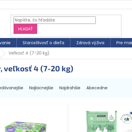
HĽADAŤ
vanie
Starostlivosť o dieťa
Zdravá výživa
Pre ma
Veľkosť 4 (7-20 kg)
 veľkosť 4 (7-20 kg)
edávanejšie
Najlacnejšie
Najdrahšie
Abecedne