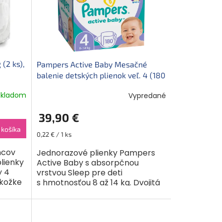
(2 ks),
Pampers Active Baby Mesačné
balenie detských plienok veľ. 4 (180
ks)
Skladom
Vypredané
39,90 €
 košíka
Jednotková
0,22 € / 1 ks
cena:
ncov
Jednorazové plienky Pampers
plienky
Active Baby s absorpčnou
y 4
vrstvou Sleep pre deti
okožke
s hmotnosťou 8 až 14 kg. Dvojitá
čné a
absorpčná vrstva Extra Dry
poskytuje až 12 hodín
nerušeného spánku....