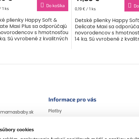
Do košíka
Do
ková
Jednotková
/ 1 ks
0,19 € / 1 ks
cena:
ké plienky Happy Soft &
Detské plienky Happy Sof
ate Maxi Plus sa odporúčajú
Delicate Maxi sa odporúča
novorodencov s hmotnosťou
novorodencov s hmotnosť
kg. Sú vyrobené z kvalitných
14 kg. Sú vyrobené z kvali
riálov, dokonale sa
materiálov, dokonale sa
ôsobia telu dieťaťa a...
prispôsobia telu dieťaťa a..
O
v
l
á
d
a
c
i
Informace pro vás
e
p
Platby
@
mamasbaby.sk
r
Doprava
725 166 310
v
Vrátenie tovaru a
k
 súbory cookies
sbabyczsk
reklamácia
y
sbaby_czsk