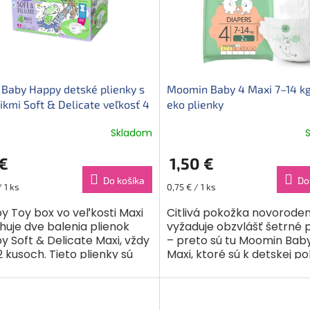
 Baby Happy detské plienky s
Moomin Baby 4 Maxi 7–14 kg 
ikmi Soft & Delicate veľkosť 4
eko plienky
 kg), krabica 2 x 62 ks
Skladom
€
1,50 €
Do košíka
Do
ková
Jednotková
/ 1 ks
0,75 € / 1 ks
cena:
y Toy box vo veľkosti Maxi
Citlivá pokožka novorode
huje dve balenia plienok
vyžaduje obzvlášť šetrné 
 Soft & Delicate Maxi, vždy
– preto sú tu Moomin Bab
 kusoch. Tieto plienky sú
Maxi, ktoré sú k detskej p
né pre novorodencov s
maximálne šetrné, bezpe
osťou 8–14 kg. Sú...
extrémne spoľahlivé....