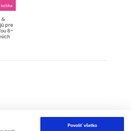
 košíka
t &
jú pre
ou 8–
tných
.
Povoliť všetko