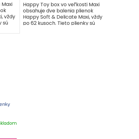
 Maxi
Happy Toy box vo veľkosti Maxi
nok
obsahuje dve balenia plienok
i, vždy
Happy Soft & Delicate Maxi, vždy
y sú
po 62 kusoch. Tieto plienky sú
 s
určené pre novorodencov s
hmotnosťou 8–14 kg. Sú...
ienky
Skladom