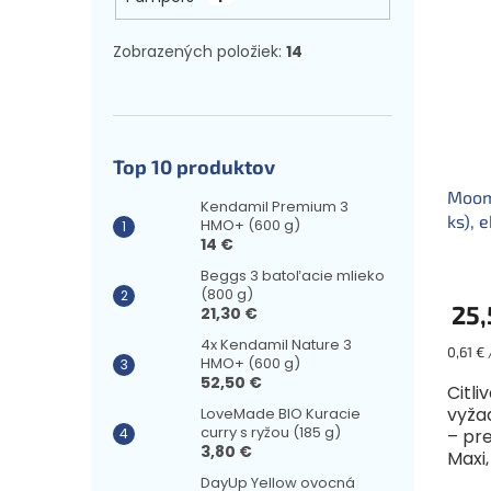
Zobrazených položiek:
14
Top 10 produktov
Moomi
Kendamil Premium 3
ks), 
HMO+ (600 g)
14 €
Beggs 3 batoľacie mlieko
(800 g)
25,
21,30 €
4x Kendamil Nature 3
Jednot
0,61 € 
HMO+ (600 g)
cena:
52,50 €
Citl
vyžad
LoveMade BIO Kuracie
curry s ryžou (185 g)
– pr
3,80 €
Maxi,
maxi
DayUp Yellow ovocná