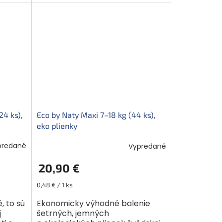
vzniklo...
24 ks),
Eco by Naty Maxi 7–18 kg (44 ks),
eko plienky
predané
Vypredané
20,90 €
Jednotková
0,48 € / 1 ks
cena:
, to sú
Ekonomicky výhodné balenie
j
šetrných, jemných