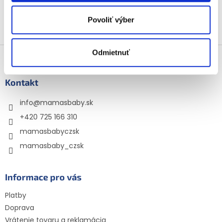
dojčenská mliečna
výživa v prášku vhodná
Povoliť výber
pre deti od ukončeného
3
položiek celkom
O
6. do 12 mesiacov.
v
Ukážte deťom, že
l
Z
Odmietnuť
učenie...
á
á
d
p
a
ä
Kontakt
c
t
i
info
@
mamasbaby.sk
i
e
p
e
+420 725 166 310
r
mamasbabyczsk
v
k
mamasbaby_czsk
y
v
ý
Informace pro vás
p
i
Platby
s
Doprava
u
Vrátenie tovaru a reklamácia