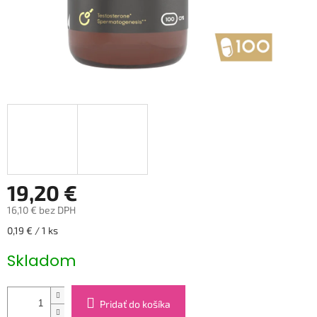
19,20 €
16,10 € bez DPH
Jednotková
0,19 € / 1 ks
cena:
Skladom
Pridať do košíka