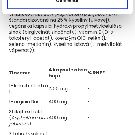
Odmietnuť
toho vznikli pilotné receptúry detským mliek, príkrmov či
nápojov. Sme hrdí na to, že iniciátormi a tvorcami Beggs sú
Zloženie:
L-karnitín tartrát, L-arginin Base,
mindfulness rodičia. Aktívni, všímaví a úprimne milujúci ľudia,
Shilajit extrakt 25% (
Asphaltum punjabianum
,
ktorí žijú pre svoje deti tu a teraz. Pretože šťastné detstvo sa
štandardizované na 25 % kyseliny fulvovej),
začína spokojným rodičovstvom.
vegánska kapsula: hydroxypropylmetylcelulóza,
zinok (bisglycinát zinočnatý), vitamín E (D-α-
tokoferyl-acetát), koenzým Q10, selén (L-
seleno-metionín), kyselina listová (L-metylfolát
vápenatý).
4 kapsule obsa
Zloženie
% RHP*
hujú
L-karnitín tartrá
1200 mg
-
t
L-arginin Base
400 mg
-
Shilajit extrakt
(
Asphaltum pun
400 mg
-
jabinum
)
Z toho kyselina f