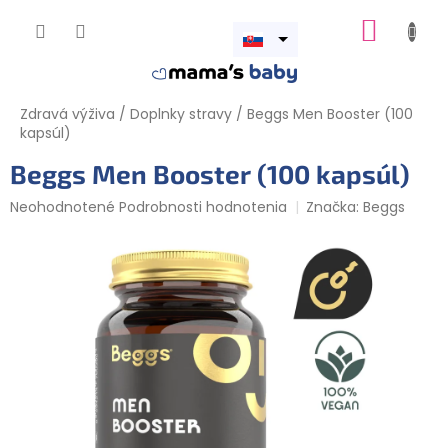
Prejsť
NÁKUP
na
obsah
Otvoriť
KOŠÍK
menu
Zdravá výživa
/
Doplnky stravy
/
Beggs Men Booster (100
kapsúl)
Beggs Men Booster (100 kapsúl)
Priemerné
Neohodnotené
Podrobnosti hodnotenia
Značka:
Beggs
hodnotenie
produktu
je
0,0
z
5
hviezdičiek.