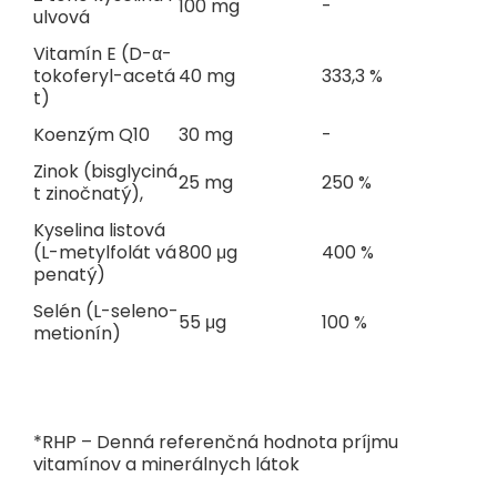
100 mg
-
ulvová
Vitamín E (D-α-
tokoferyl-acetá
40 mg
333,3 %
t)
Koenzým Q10
30 mg
-
Zinok (bisglyciná
25 mg
250 %
t zinočnatý),
Kyselina listová
(L-metylfolát vá
800 μg
400 %
penatý)
Selén (L-seleno-
55 μg
100 %
metionín)
*RHP – Denná referenčná hodnota príjmu
vitamínov a minerálnych látok