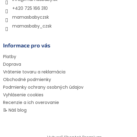
i
e
+420 725 166 310
mamasbabyczsk
mamasbaby_czsk
Informace pro vás
Platby
Doprava
Vrátenie tovaru a reklamácia
Obchodné podmienky
Podmienky ochrany osobných údajov
Vyhlásenie cookies
Recenzie a ich overovanie
📝 Náš blog