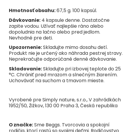
Hmotnosť obsahu:
67,5 g. 100 kapsúl.
Dávkovanie:
4 kapsule denne. Dostatočne
zapite vodou. Užívať najlepšie ráno alebo
dopoludnia na lačno alebo pred jedlom.
Nevhodné pre deti.
Upozornenie:
Skladujte mimo dosahu detí.
Produkt nie je určený ako náhrada pestrej stravy.
Neprekračujte odporúčané denné dávkovanie.
Skladovanie:
Skladujte pri izbovej teplote do 25
°C. Chrániť pred mrazom a slnečným žiarením.
Uchovávať na suchom a tmavom mieste.
Vyrobené pre Simply nature, s.r.o., V zahrádkách
1952/50, Žižkov, 130 00 Praha 3, Česká republika
O značke:
Sme Beggs. Tvorcovia a spokojní
rodičia, ktorí rastú so svojimi deťmi. Rodičovstvo