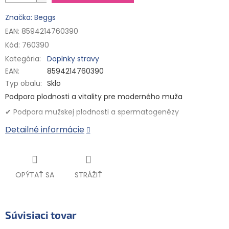
Značka: Beggs
EAN: 8594214760390
Kód:
760390
Kategória
:
Doplnky stravy
EAN
:
8594214760390
Typ obalu
:
Sklo
Podpora plodnosti a vitality pre moderného muža
✔ Podpora mužskej plodnosti a spermatogenézy
✔Shilajit – sila ajurvédy pre vitalitu
Detailné informácie
✔ Ochrana buniek pred voľnými radikálmi
✔ Podpora imunity
✔ 100% vegan, bezgluténový, bez laktózy a syntetických
OPÝTAŤ SA
STRÁŽIŤ
aditív
✔ Testované v akreditovanom laboratóriu
Komplexná podpora mužského zdravia
Súvisiaci tovar
Tento
prémiový výživový doplnok
kombinuje
minerály,