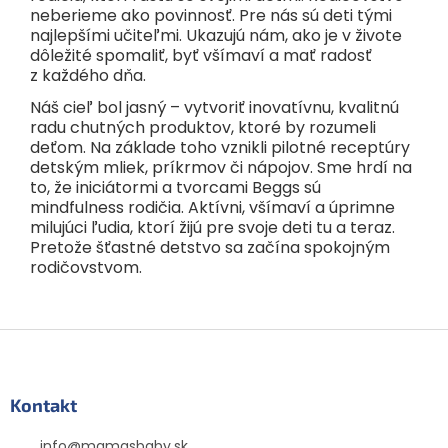
neberieme ako povinnosť. Pre nás sú deti tými
najlepšími učiteľmi. Ukazujú nám, ako je v živote
dôležité spomaliť, byť všímaví a mať radosť
z každého dňa.
Náš cieľ bol jasný – vytvoriť inovatívnu, kvalitnú
radu chutných produktov, ktoré by rozumeli
deťom. Na základe toho vznikli pilotné receptúry
detským mliek, príkrmov či nápojov. Sme hrdí na
to, že iniciátormi a tvorcami Beggs sú
mindfulness rodičia. Aktívni, všímaví a úprimne
milujúci ľudia, ktorí žijú pre svoje deti tu a teraz.
Pretože šťastné detstvo sa začína spokojným
rodičovstvom.
Z
á
p
ä
Kontakt
t
info
@
mamasbaby.sk