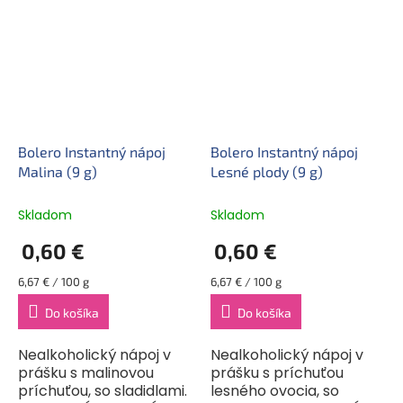
použiteľná zmes. Môže
použiteľná zmes. Môže
sa miešať s vodou,
sa miešať s vodou,...
mliekom, čo...
Bolero Instantný nápoj
Bolero Instantný nápoj
Malina (9 g)
Lesné plody (9 g)
Skladom
Skladom
0,60 €
0,60 €
Jednotková
Jednotková
6,67 € / 100 g
6,67 € / 100 g
cena:
cena:
Do košíka
Do košíka
Nealkoholický nápoj v
Nealkoholický nápoj v
prášku s malinovou
prášku s príchuťou
príchuťou, so sladidlami.
lesného ovocia, so