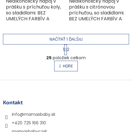
Nealkoholický nápoj v
Nealkoholický nápoj v
prášku s príchuťou koly,
prášku s citrónovou
so sladidlami. BEZ
príchuťou, so sladidlami.
UMELÝCH FARBÍV A
BEZ UMELÝCH FARBÍV A
ARÓM.Bolero je
ARÓM. Bolero je
originálna a široko
originálna a široko
použiteľná zmes.Môže
použiteľná zmes.Môže
NAČÍTAŤ 1 ĎALŠIU
sa miešať s vodou,
sa miešať s vodou,
S
mliekom, ktoré je...
mliekom,...
1
2
t
O
r
25
položiek celkom
v
á
l
HORE
n
á
k
d
o
v
Z
a
a
c
á
n
i
p
i
e
ä
Kontakt
e
p
t
r
info
@
mamasbaby.sk
i
v
e
k
+420 725 166 310
y
mamasbabyczsk