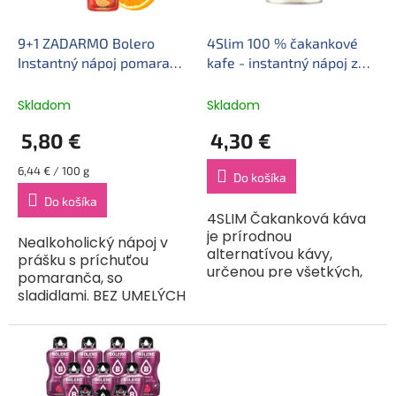
r
k
o
t
d
9+1 ZADARMO Bolero
4Slim 100 % čakankové
o
u
Instantný nápoj pomaranč
kafe - instantný nápoj z
v
k
(9 g)
praženej čakanky (100 g)
t
Skladom
Skladom
o
5,80 €
4,30 €
v
Jednotková
6,44 € / 100 g
Do košíka
cena:
Do košíka
4SLIM Čakanková káva
je prírodnou
Nealkoholický nápoj v
alternatívou kávy,
prášku s príchuťou
určenou pre všetkých,
pomaranča, so
ktorí si chcú vychutnať
sladidlami. BEZ UMELÝCH
lahodný teplý nápoj bez
FARBÍV A ARÓM. Bolero
kofeínu. Je vyrobená z
je originálna a široko
instantného extraktu z
použiteľná zmes. Môže
praženej...
sa miešať s vodou,
mliekom, čo...