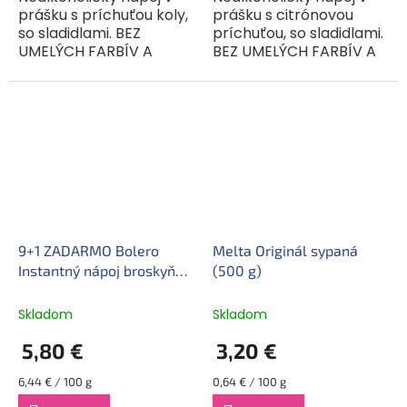
prášku s príchuťou koly,
prášku s citrónovou
so sladidlami. BEZ
príchuťou, so sladidlami.
UMELÝCH FARBÍV A
BEZ UMELÝCH FARBÍV A
ARÓM.Bolero je
ARÓM. Bolero je
originálna a široko
originálna a široko
použiteľná zmes.Môže
použiteľná zmes.Môže
sa miešať s vodou,
sa miešať s vodou,
mliekom, ktoré je...
mliekom,...
9+1 ZADARMO Bolero
Melta Originál sypaná
Instantný nápoj broskyňa
(500 g)
(9 g)
Skladom
Skladom
5,80 €
3,20 €
Jednotková
Jednotková
6,44 € / 100 g
0,64 € / 100 g
cena:
cena: