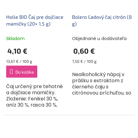
Holle BIO Čaj pre dojčiace
Bolero Ľadový čaj citrón (8
mamičky (20× 1,5 g)
g)
Skladom
Objednané u dodávateľa
4,10 €
0,60 €
Jednotková
Jednotková
13,67 € / 100 g
7,50 € / 100 g
cena:
cena:
Do košíka
Nealkoholický nápoj v
prášku s extraktom z
Čaj určený pre tehotné
čierneho čaju s
a dojčiace mamičky.
citrónovou príchuťou, so
Zloženie: Fenikel 30 %,
sladidlami. BEZ UMELÝCH
aníz 30 %, rasca 30 %,
FARBÍV A ARÓM. Bolero
citrónová príchuť 10 %.
je originálna a široko
Distribútor: Baby-bio, s.
použiteľná zmes. Môže
r. o.
sa...