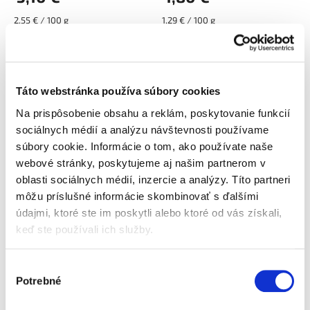
Jednotková
Jednotková
2,55 € / 100 g
1,29 € / 100 g
cena:
cena:
Do košíka
Do košíka
Mletý pražený cereálny
Mletá pražená
nápoj, neobsahuje
kávovinová zmes v
Táto webstránka používa súbory cookies
kofeín. Melta je zmes
čajových vrecúškach na
Na prispôsobenie obsahu a reklám, poskytovanie funkcií
koreňa čakanky, raže a
prípravu teplého
sociálnych médií a analýzu návštevnosti používame
jačmeňa. Melta je
nápoja. Je vhodná aj pre
tradičná náhrada kávy.
deti a dojčiace matky.
súbory cookie. Informácie o tom, ako používate naše
Výhody
Tradičná zdravá
webové stránky, poskytujeme aj našim partnerom v
produktuLahodná chuť
náhrada kávy. Táto
oblasti sociálnych médií, inzercie a analýzy. Títo partneri
bez kofeínu: Ideálna...
zmes koreňa čakanky...
môžu príslušné informácie skombinovať s ďalšími
údajmi, ktoré ste im poskytli alebo ktoré od vás získali,
keď ste používali ich služby.
Výber
Melta Čekafé zmes (120 g)
Melta Čekafé púpava (160
Potrebné
súhlasu
g)