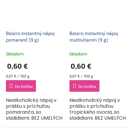
Bolero Instantný nápoj
Bolero Instantný nápoj
pomaranč (9 g)
multivitamín (9 g)
Skladom
Skladom
0,60 €
0,60 €
Jednotková
Jednotková
6,67 € / 100 g
6,67 € / 100 g
cena:
cena:
Do košíka
Do košíka
Nealkoholický nápoj v
Nealkoholický nápoj v
prášku s príchuťou
prášku s príchuťou
pomaranča, so
tropického ovocia, so
sladidlami. BEZ UMELÝCH
sladidlami. BEZ UMELÝCH
FARBÍV A ARÓM. Bolero
FARBÍV A ARÓM. Bolero
je originálna a široko
je originálna a široko