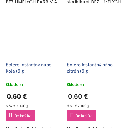
BEZ UMELÝCH FARBÍV A
sladidlami. BEZ UMELÝCH
ARÓM. Bolero je
FARBÍV A ARÓM. Bolero
originálna a široko
je originálna a široko
použiteľná zmes. Dá sa
použiteľľná zmes. Môže
mixovať s vodou,
sa miešať s vodou,...
mliekom, čo...
Bolero Instantný nápoj
Bolero Instantný nápoj
Kola (9 g)
citrón (9 g)
Skladom
Skladom
0,60 €
0,60 €
Jednotková
Jednotková
6,67 € / 100 g
6,67 € / 100 g
cena:
cena:
Do košíka
Do košíka