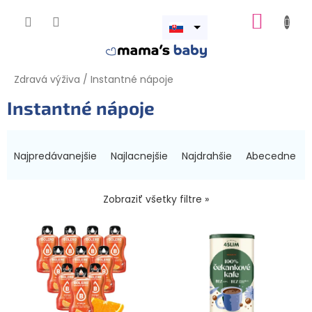
Prejsť
NÁKUP
na
obsah
Otvoriť
KOŠÍK
menu
Zdravá výživa
/
Instantné nápoje
Instantné nápoje
R
a
Najpredávanejšie
Najlacnejšie
Najdrahšie
Abecedne
d
e
n
Zobraziť všetky filtre »
i
V
e
ý
p
p
r
i
o
s
d
p
u