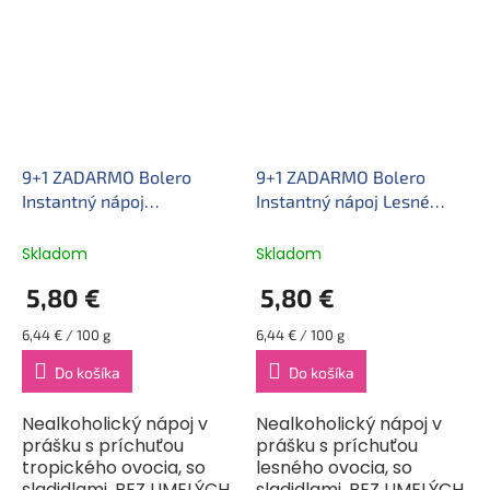
použiteľná zmes. Dá sa
sa...
mixovať s vodou,
mliekom, čo...
9+1 ZADARMO Bolero
9+1 ZADARMO Bolero
Instantný nápoj
Instantný nápoj Lesné
multivitamín (9 g)
plody (9 g)
Skladom
Skladom
5,80 €
5,80 €
Jednotková
Jednotková
6,44 € / 100 g
6,44 € / 100 g
cena:
cena:
Do košíka
Do košíka
Nealkoholický nápoj v
Nealkoholický nápoj v
prášku s príchuťou
prášku s príchuťou
tropického ovocia, so
lesného ovocia, so
sladidlami. BEZ UMELÝCH
sladidlami. BEZ UMELÝCH