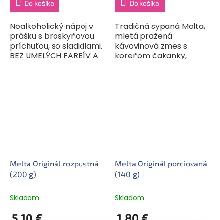
Do košíka
Do košíka
Nealkoholický nápoj v
Tradičná sypaná Melta,
prášku s broskyňovou
mletá pražená
príchuťou, so sladidlami.
kávovinová zmes s
BEZ UMELÝCH FARBÍV A
koreňom čakanky,
ARÓM. Bolero je
cukrovej repy a
originálna a široko
jačmeňa, neobsahuje
použiteľná zmes. Môže
kofeín. Meltu pijeme
sa miešať s vodou,
teplú aj studenú, čiernu
mliekom,...
aj s mliekom. Prípadne...
Melta Originál rozpustná
Melta Originál porciovaná
(200 g)
(140 g)
Skladom
Skladom
5,10 €
1,80 €