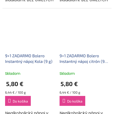
FARBÍV A ARÓM. Bolero
FARBÍV A ARÓM. Bolero
je originálna a široko
je originálna a široko
použiteľná zmes. Môže
použiteľľná zmes. Môže
sa miešať s vodou,...
sa miešať s vodou,...
9+1 ZADARMO Bolero
9+1 ZADARMO Bolero
Instantný nápoj Kola (9 g)
Instantný nápoj citrón (9
g)
Skladom
Skladom
5,80 €
5,80 €
Jednotková
Jednotková
6,44 € / 100 g
6,44 € / 100 g
cena:
cena:
Do košíka
Do košíka
Nealkoholický nápoj v
Nealkoholický nápoj v