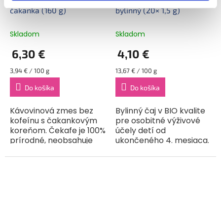
čakanka (160 g)
bylinný (20× 1,5 g)
Skladom
Skladom
6,30 €
4,10 €
Jednotková
Jednotková
3,94 € / 100 g
13,67 € / 100 g
cena:
cena:
Do košíka
Do košíka
Kávovinová zmes bez
Bylinný čaj v BIO kvalite
kofeínu s čakankovým
pre osobitné výživové
koreňom. Čekafe je 100%
účely detí od
prírodné, neobsahuje
ukončeného 4. mesiaca.
pridaný cukor, čo z neho
Z kontrolovaného BIO
robí zdravú voľbu pre
poľnohospodárstva.
každého, vrátane
Zloženie: Fenikel 45 %,
vegetariánov a vegánov.
aníz 20 %, kmín 22,5 %,...
Je...