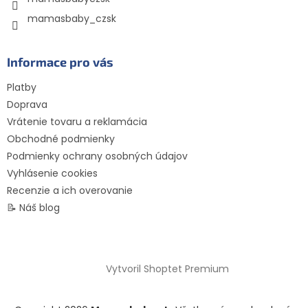
v
ý
mamasbaby_czsk
p
i
s
Informace pro vás
u
Platby
Doprava
Vrátenie tovaru a reklamácia
Obchodné podmienky
Podmienky ochrany osobných údajov
Vyhlásenie cookies
Recenzie a ich overovanie
📝 Náš blog
Vytvoril Shoptet Premium