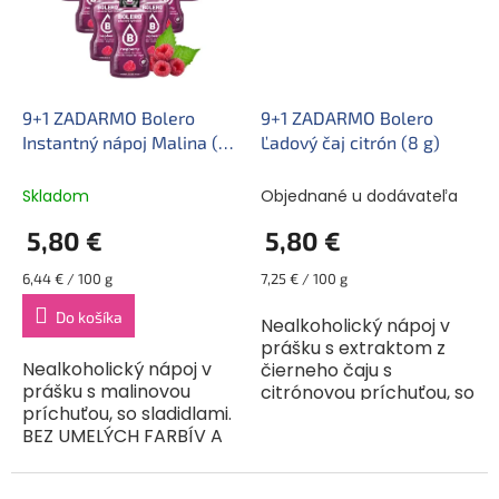
9+1 ZADARMO Bolero
9+1 ZADARMO Bolero
Instantný nápoj Malina (9
Ľadový čaj citrón (8 g)
g)
Skladom
Objednané u dodávateľa
5,80 €
5,80 €
Jednotková
Jednotková
6,44 € / 100 g
7,25 € / 100 g
cena:
cena:
Do košíka
Nealkoholický nápoj v
prášku s extraktom z
Nealkoholický nápoj v
čierneho čaju s
prášku s malinovou
citrónovou príchuťou, so
príchuťou, so sladidlami.
sladidlami. BEZ UMELÝCH
BEZ UMELÝCH FARBÍV A
FARBÍV A ARÓM. Bolero
ARÓM. Bolero je
je originálna a široko
originálna a široko
použiteľná zmes. Môže