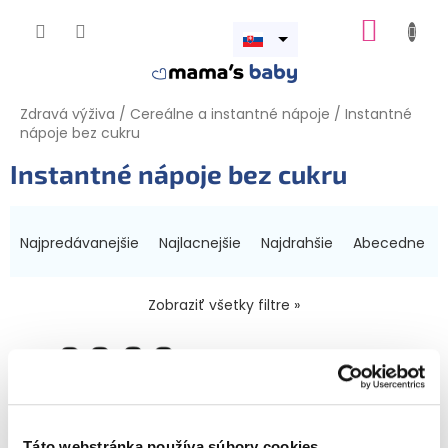
Prejsť
NÁKUP
na
obsah
Otvoriť
KOŠÍK
menu
Zdravá výživa
/
Cereálne a instantné nápoje
/
Instantné
nápoje bez cukru
Instantné nápoje bez cukru
R
a
Najpredávanejšie
Najlacnejšie
Najdrahšie
Abecedne
d
e
n
Zobraziť všetky filtre »
i
V
e
ý
p
p
r
i
o
s
d
Táto webstránka používa súbory cookies