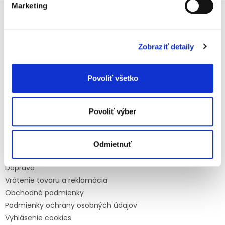
l
Marketing
Z
á
á
d
p
a
ä
Kontakt
c
Zobraziť detaily
t
i
info
@
mamasbaby.sk
i
e
p
e
+420 725 166 310
Povoliť všetko
r
mamasbabyczsk
v
k
mamasbaby_czsk
y
Povoliť výber
v
ý
Informace pro vás
p
Odmietnuť
i
Platby
s
Doprava
u
Vrátenie tovaru a reklamácia
Obchodné podmienky
Podmienky ochrany osobných údajov
Vyhlásenie cookies