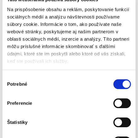
p
u
r
Na prispôsobenie obsahu a reklám, poskytovanie funkcií
k
o
t
sociálnych médií a analýzu návštevnosti používame
d
Bolero Instantný nápoj
o
súbory cookie. Informácie o tom, ako používate naše
u
MIX 8 príchutí
v
webové stránky, poskytujeme aj našim partnerom v
k
oblasti sociálnych médií, inzercie a analýzy. Títo partneri
t
Skladom
môžu príslušné informácie skombinovať s ďalšími
o
4,70 €
údajmi, ktoré ste im poskytli alebo ktoré od vás získali,
v
keď ste používali ich služby.
Jednotková
6,53 € / 100 g
cena:
Do košíka
Výber
Potrebné
súhlasu
Bolero Instantný nápoj -
MIX 8 kusov/príchutí
Nealkoholický nápoj v
Preferencie
prášku s broskyňovou
príchuťou, so sladidlami.
BEZ UMELÝCH FARBÍV A
Štatistiky
ARÓM. Bolero je
1
položiek celkom
O
originálna a...
v