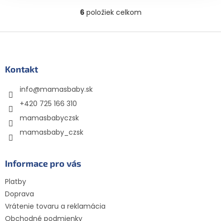
cukru chutí príjemne
krémovú a hodvábnu...
orechovo a navyše
6
položiek celkom
O
obsahuje hodnotný
v
vápnik a...
l
Z
á
á
d
p
a
ä
Kontakt
c
t
i
info
@
mamasbaby.sk
i
e
p
e
+420 725 166 310
r
mamasbabyczsk
v
k
mamasbaby_czsk
y
v
ý
Informace pro vás
p
i
Platby
s
Doprava
u
Vrátenie tovaru a reklamácia
Obchodné podmienky