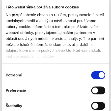
mandľovej chuti a
ľahkej...
Táto webstránka používa súbory cookies
Na prispôsobenie obsahu a reklám, poskytovanie funkcií
sociálnych médií a analýzu návštevnosti používame
súbory cookie. Informácie o tom, ako používate naše
JOYA PROTEIN Mandľový
JOYA Mandľový nápoj bez
webové stránky, poskytujeme aj našim partnerom v
nápoj bez cukru (1 l)
cukru (1 l)
oblasti sociálnych médií, inzercie a analýzy. Títo partneri
môžu príslušné informácie skombinovať s ďalšími
Skladom
Už čoskoro skladom
údajmi, ktoré ste im poskytli alebo ktoré od vás získali,
keď ste používali ich služby.
3,40 €
3,40 €
Do košíka
Ľahkosť, ktorá vás
Výber
prekvapí. JOYA
Potrebné
súhlasu
Sila rastlinných bielkovín
Mandľový nápoj bez
v jemne mandľovom
cukru je jemná a čistá
kabáte. JOYA PROTEIN
rastlinná alternatíva
Preferencie
Mandľový nápoj bez
mlieka s minimálnym
cukru kombinuje sóju a
obsahom kalórií – iba 12
mandle pre vyváženú
kcal na 100 ml. Vďaka
Štatistiky
chuť a vysoký obsah
ľahkej...