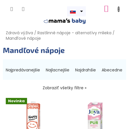
Prejsť
NÁKUP
na
obsah
Otvoriť
KOŠÍK
menu
Zdravá výživa
/
Rastlinné nápoje - alternatívy mlieka
/
Mandľové nápoje
Mandľové nápoje
R
a
Najpredávanejšie
Najlacnejšie
Najdrahšie
Abecedne
d
e
n
Zobraziť všetky filtre »
i
V
e
Novinka
ý
p
p
r
i
o
s
d