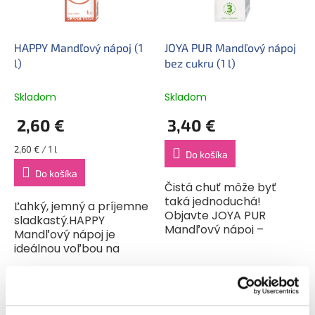
p
u
r
k
o
t
d
HAPPY Mandľový nápoj (1
JOYA PUR Mandľový nápoj
o
u
l)
bez cukru (1 l)
v
k
t
Skladom
Skladom
o
2,60 €
3,40 €
v
Jednotková
2,60 € / 1 l
Do košíka
cena:
Do košíka
Čistá chuť môže byť
taká jednoduchá!
Ľahký, jemný a príjemne
Objavte JOYA PUR
sladkastý.HAPPY
Mandľový nápoj –
Mandľový nápoj je
rastlinnú revolúciu s iba
ideálnou voľbou na
tromi prírodnými
každodenné osvieženie
ingredienciami: voda,
aj ako rastlinná
mandle a soľ. Žiadne
alternatíva
zbytočnosti, žiadne...
mlieka.Vďaka jemnej