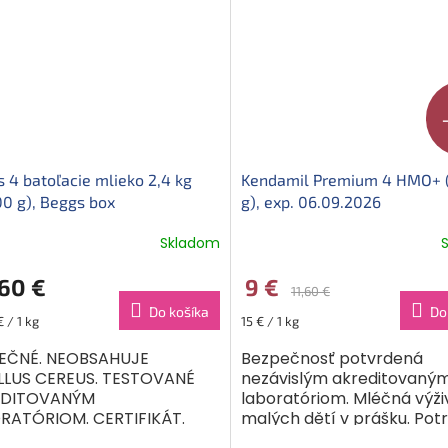
 4 batoľacie mlieko 2,4 kg
Kendamil Premium 4 HMO+ 
0 g), Beggs box
g), exp. 06.09.2026
Skladom
60 €
9 €
11,60 €
Do košíka
Do
ková
Jednotková
 / 1 kg
15 € / 1 kg
cena:
EČNÉ. NEOBSAHUJE
Bezpečnosť potvrdená
LLUS CEREUS. TESTOVANÉ
nezávislým akreditovaný
EDITOVANÝM
laboratóriom. Mléčná výži
RATÓRIOM. CERTIFIKÁT.
malých dětí v prášku. Pot
čna výživa malých detí v
pro zvláštní výživu od