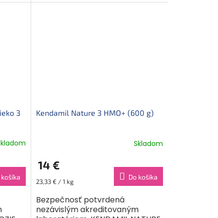
Nová
v prášku. Potravina je určená pre
výživu...
ieko 3
Kendamil Nature 3 HMO+ (600 g)
Skladom
Skladom
14 €
 košíka
Do košíka
Jednotková
23,33 € / 1 kg
cena:
Bezpečnosť potvrdená
m
nezávislým akreditovaným