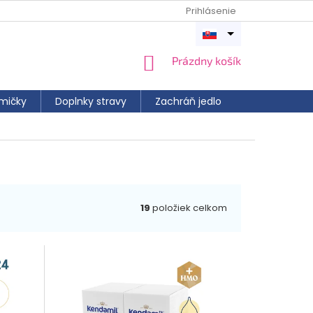
Prihlásenie
Otvoriť
menu
NÁKUPNÝ
Prázdny košík
KOŠÍK
mičky
Doplnky stravy
Zachráň jedlo
19
položiek celkom