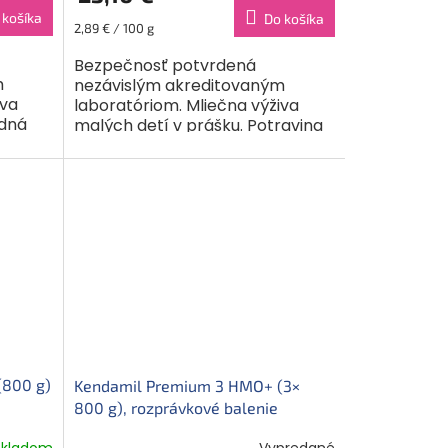
 košíka
Do košíka
Jednotková
2,89 € / 100 g
cena:
Bezpečnosť potvrdená
m
nezávislým akreditovaným
iva
laboratóriom. Mliečna výživa
odná
malých detí v prášku. Potravina
eného
na osobitné výživové účely detí
, že...
od ukončeného 12. do 24....
(800 g)
Kendamil Premium 3 HMO+ (3×
800 g), rozprávkové balenie
s divadlom O veľkej repe
Skladom