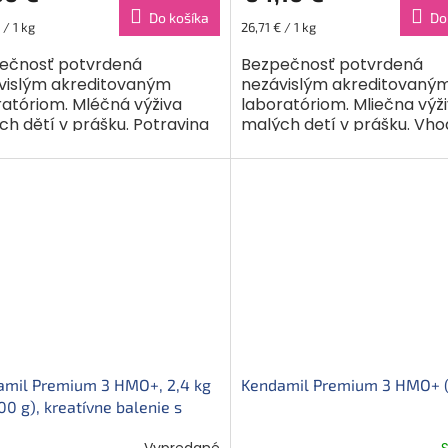
Do košíka
Do
ková
Jednotková
 / 1 kg
26,71 € / 1 kg
cena:
ečnosť potvrdená
Bezpečnosť potvrdená
vislým akreditovaným
nezávislým akreditovaný
ratóriom. Mléčná výživa
laboratóriom. Mliečna výž
ch dětí v prášku. Potravina
malých detí v prášku. Vh
vláštní výživu od
pre výživu detí od ukonč
čeného 24. měsíce. Nová
24. mesiaca. Ukážte deťom
šená...
amil Premium 3 HMO+, 2,4 kg
Kendamil Premium 3 HMO+ 
00 g), kreatívne balenie s
ekom
Vypredané