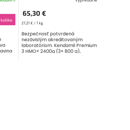
Vypredané
65,30 €
 košíka
Jednotková
27,21 € / 1 kg
cena:
Bezpečnosť potvrdená
m
nezávislým akreditovaným
iva
laboratóriom. Kendamil Premium
ravina
3 HMO+ 2400g (3× 800 g),
 detí
rozprávkové balenie s divadlom
O veľkej repe Mliečna výživa
v prášku....