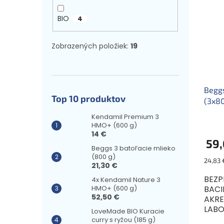
BIO
4
Zobrazených položiek:
19
Beggs
Top 10 produktov
(3x80
Kendamil Premium 3
HMO+ (600 g)
14 €
59,
Beggs 3 batoľacie mlieko
(800 g)
Jednot
24,83 €
21,30 €
cena:
BEZP
4x Kendamil Nature 3
HMO+ (600 g)
BACI
52,50 €
AKR
LABO
LoveMade BIO Kuracie
Mlie
curry s ryžou (185 g)