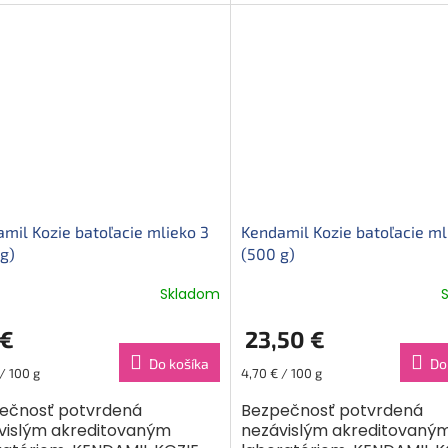
ku s baktériami mliečneho
ukončeného 24. měsíce. 
nia...
vylepšená...
mil Kozie batoľacie mlieko 3
Kendamil Kozie batoľacie ml
g)
(500 g)
Skladom
 €
23,50 €
Do košíka
Do
ková
Jednotková
/ 100 g
4,70 € / 100 g
cena:
ečnosť potvrdená
Bezpečnosť potvrdená
vislým akreditovaným
nezávislým akreditovaný