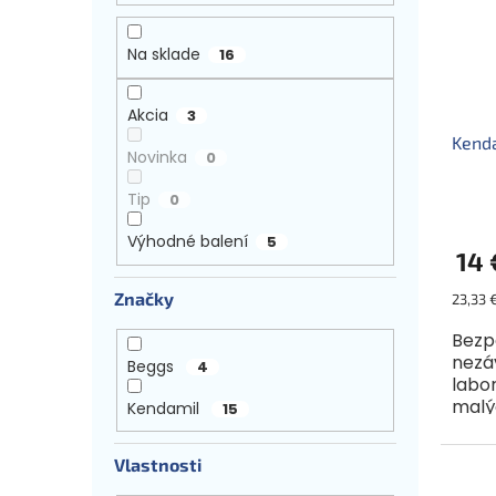
s
r
e
p
o
l
r
d
Na sklade
16
o
u
d
k
Akcia
3
u
t
Kend
k
o
Novinka
0
t
v
o
Tip
0
v
Výhodné balení
5
14 
Značky
Jednot
23,33 €
cena:
Bezp
nezá
Beggs
4
labo
malý
Kendamil
15
na os
od uk
Vlastnosti