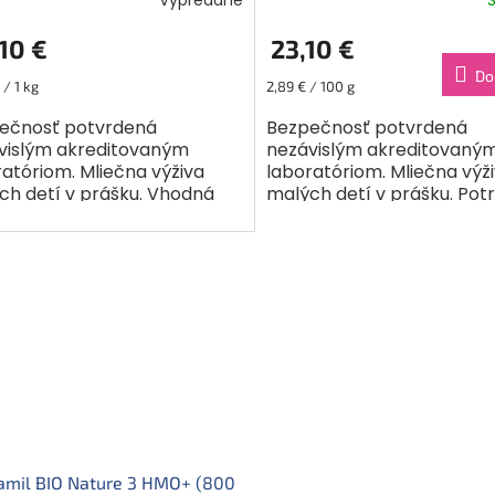
10 €
23,10 €
Do
ková
Jednotková
 / 1 kg
2,89 € / 100 g
cena:
ečnosť potvrdená
Bezpečnosť potvrdená
vislým akreditovaným
nezávislým akreditovaný
ratóriom. Mliečna výživa
laboratóriom. Mliečna výž
ch detí v prášku. Vhodná
malých detí v prášku. Pot
výživu detí od ukončeného
na osobitné výživové účely
o 24 mesiacov. Ukážte
od ukončeného 12. do 24....
, že...
amil BIO Nature 3 HMO+ (800