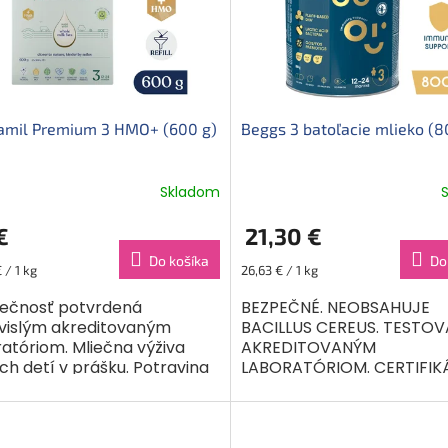
amil Premium 3 HMO+ (600 g)
Beggs 3 batoľacie mlieko (8
Skladom
€
21,30 €
Do košíka
Do
ková
Jednotková
 / 1 kg
26,63 € / 1 kg
cena:
ečnosť potvrdená
BEZPEČNÉ. NEOBSAHUJE
vislým akreditovaným
BACILLUS CEREUS. TESTO
ratóriom. Mliečna výživa
AKREDITOVANÝM
ch detí v prášku. Potravina
LABORATÓRIOM. CERTIFIKÁ
obitné výživové účely detí
Mliečna výživa malých det
ončeného 12. do 24....
prášku s baktériami mlie
kvasenia...