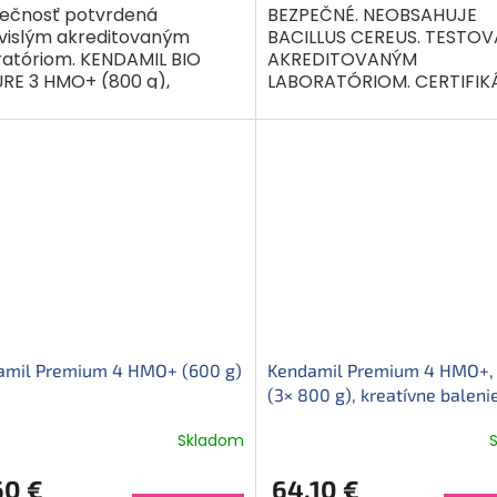
ečnosť potvrdená
BEZPEČNÉ. NEOBSAHUJE
vislým akreditovaným
BACILLUS CEREUS. TESTO
ratóriom. KENDAMIL BIO
AKREDITOVANÝM
RE 3 HMO+ (800 g),
LABORATÓRIOM. CERTIFIKÁ
edná dojčenská mliečna
Mliečna výživa malých det
a v prášku. Potravina je
prášku s baktériami mlie
á pre výživu...
kvasenia...
amil Premium 4 HMO+ (600 g)
Kendamil Premium 4 HMO+, 
(3× 800 g), kreatívne baleni
darčekom
Skladom
60 €
64,10 €