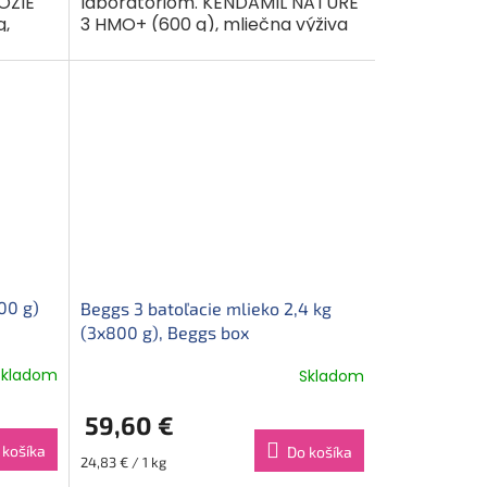
OZIE
laboratóriom. KENDAMIL NATURE
g,
3 HMO+ (600 g), mliečna výživa
í
malých detí v prášku. Potravina
ená pre
je určená pre výživu detí od...
00 g)
Beggs 3 batoľacie mlieko 2,4 kg
(3x800 g), Beggs box
Skladom
Skladom
59,60 €
 košíka
Do košíka
Jednotková
24,83 € / 1 kg
cena: