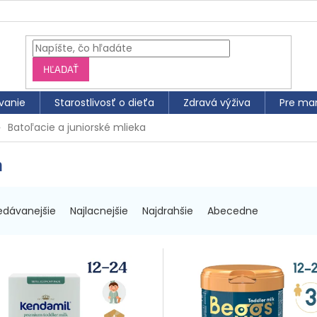
HĽADAŤ
vanie
Starostlivosť o dieťa
Zdravá výživa
Pre ma
Batoľacie a juniorské mlieka
a
edávanejšie
Najlacnejšie
Najdrahšie
Abecedne