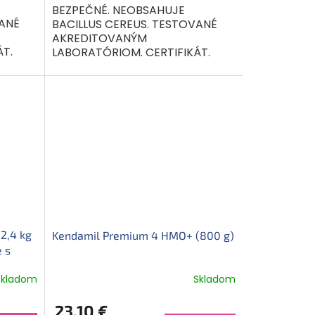
BEZPEČNÉ. NEOBSAHUJE
VANÉ
BACILLUS CEREUS. TESTOVANÉ
AKREDITOVANÝM
T.
LABORATÓRIOM. CERTIFIKÁT.
í v
Mliečna výživa malých detí v
čneho
prášku s baktériami mliečneho
kvasenia...
2,4 kg
Kendamil Premium 4 HMO+ (800 g)
e s
Skladom
Skladom
23,10 €