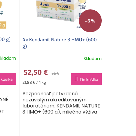
–6 %
00 g)
4x Kendamil Nature 3 HMO+ (600
g)
Skladom
Skladom
52,50 €
56 €
 košíka
Do košíka
Jednotková
21,88 € / 1 kg
cena:
Bezpečnosť potvrdená
VANÉ
nezávislým akreditovaným
laboratóriom. KENDAMIL NATURE
T.
3 HMO+ (600 g), mliečna výživa
í v
malých detí v prášku. Potravina
čneho
je určená pre výživu detí od...