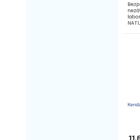
Bezp
nezá
labo
NATU
násl
výživ
určen
Kend
11,