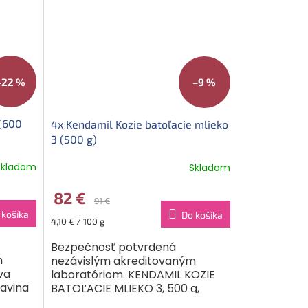
–22 %
–9 %
(600
4x Kendamil Kozie batoľacie mlieko
3 (500 g)
Skladom
Skladom
82 €
91 €
 košíka
Do košíka
Jednotková
4,10 € / 100 g
cena:
Bezpečnosť potvrdená
m
nezávislým akreditovaným
va
laboratóriom. KENDAMIL KOZIE
ravina
BATOĽACIE MLIEKO 3, 500 g,
mliečna výživa malých detí