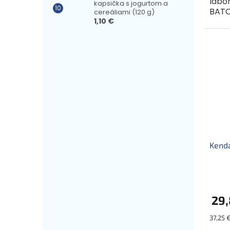
labo
kapsička s jogurtom a
BATO
cereáliami (120 g)
mlie
1,10 €
v prá
výživu
Kend
29,
Jednot
37,25 €
cena: