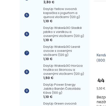
3,80 €
práš
kvase
DayUp Yellow ovocná
kapsička s jogurtom a
quinoa vločkami (120 g)
1,10 €
DayUp Wake&GO Sladké
jablko s vanilkou a
ovsenými vločkami (120 g)
1,10 €
DayUp Wake&GO Lesné
ovocie s ovsenými
Kenda
vločkami (120 g)
1,10 €
(800 
DayUp Wake&GO Horúca
hruška so škoricou a
ovsenými vločkami (120 g)
1,50 €
44
DayUp Power Energy
Jednot
5,50 € 
Jablko Banán Čokoláda
cena:
Káva (100 g)
Bezp
1,10 €
nezá
DayUp Green ovocná