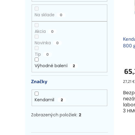
r
e
s
o
l
p
d
Na sklade
0
r
u
o
k
Akcia
0
d
t
u
Kend
o
Novinka
0
k
800 g
v
t
s div
Tip
0
o
v
Výhodné balení
2
65,
Značky
Jednot
27,21 €
cena:
Bezp
nezá
Kendamil
2
labo
3 HM
Zobrazených položiek:
2
rozp
O veľ
v práš