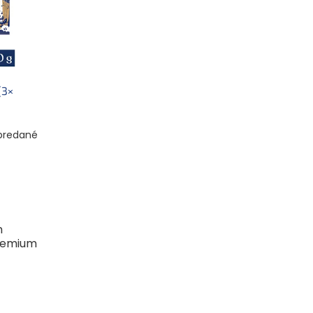
(3×
ach
predané
m
Premium
vadlom
edná