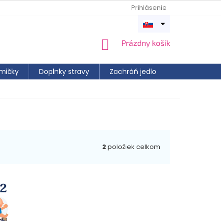
Prihlásenie
Otvoriť
menu
NÁKUPNÝ
Prázdny košík
KOŠÍK
mičky
Doplnky stravy
Zachráň jedlo
2
položiek celkom