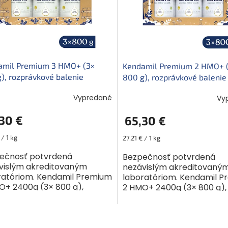
amil Premium 3 HMO+ (3×
Kendamil Premium 2 HMO+ 
), rozprávkové balenie
800 g), rozprávkové balenie
adlom O veľkej repe
s divadlom O troch prasiatk
Vypredané
Vy
30 €
65,30 €
ková
Jednotková
 / 1 kg
27,21 € / 1 kg
cena:
ečnosť potvrdená
Bezpečnosť potvrdená
vislým akreditovaným
nezávislým akreditovaný
ratóriom. Kendamil Premium
laboratóriom. Kendamil 
O+ 2400g (3× 800 g),
2 HMO+ 2400g (3× 800 g),
rávkové balenie s divadlom
rozprávkové balenie s di
kej repe Mliečna výživa
O troch prasiatkach Násl
ku....
O
mliečna...
v