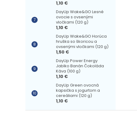
1,10 €
DayUp Wake&GO Lesné
ovocie s ovsenými
vločkami (120 g)
1,10 €
DayUp Wake&GO Horúca
hruška so škoricou a
ovsenými vločkami (120 g)
1,50 €
DayUp Power Energy
Jablko Banán Čokoláda
Káva (100 g)
1,10 €
DayUp Green ovocná
kapsička s jogurtom a
cereáliami (120 g)
1,10 €
Z
á
p
ä