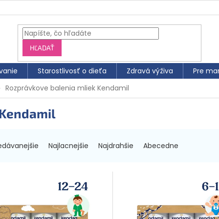
HĽADAŤ
vanie
Starostlivosť o dieťa
Zdravá výživa
Pre ma
Rozprávkove balenia mliek Kendamil
 Kendamil
edávanejšie
Najlacnejšie
Najdrahšie
Abecedne