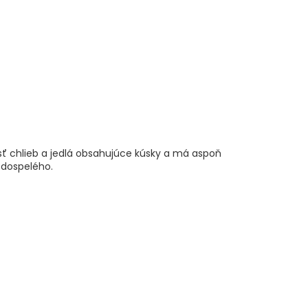
esť chlieb a jedlá obsahujúce kúsky a má aspoň
 dospelého.