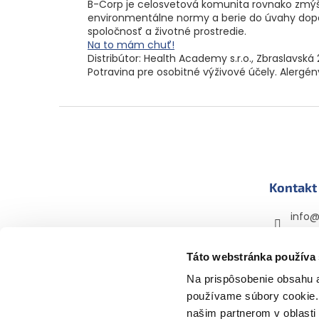
B-Corp je celosvetová komunita rovnako zmýš
environmentálne normy a berie do úvahy dopa
spoločnosť a životné prostredie.
Na to mám chuť!
Distribútor: Health Academy s.r.o., Zbraslavská 
Potravina pre osobitné výživové účely. Alerg
Z
á
p
ä
t
Kontakt
i
e
info
+420 
mama
Táto webstránka používa
mama
Na prispôsobenie obsahu a
používame súbory cookie. 
našim partnerom v oblasti 