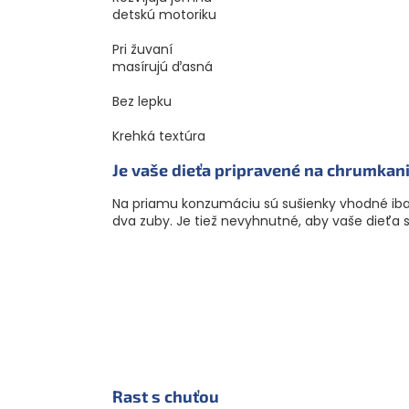
detskú motoriku
Pri žuvaní
masírujú ďasná
Bez lepku
Krehká textúra
Je vaše dieťa pripravené na chrumkan
Na priamu konzumáciu sú sušienky vhodné iba ak
dva zuby. Je tiež nevyhnutné, aby vaše dieť
Rast s chuťou