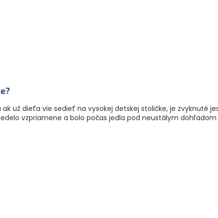
ie?
 už dieťa vie sedieť na vysokej detskej stoličke, je zvyknuté j
a sedelo vzpriamene a bolo počas jedla pod neustálym dohľadom