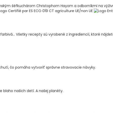
linským šéfkuchárom Christophom Hayom a odborníkmi na výživ
bivá... Všetky recepty sú vyrobené z ingrediencií, ktoré nájdete v
 chutí, čo pomáha vytvoriť správne stravovacie návyky.
 blaho našich detí. A našej planéty.