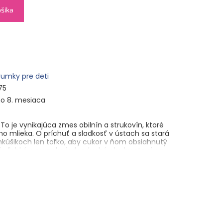
ošíka
rumky pre deti
75
o 8. mesiaca
To je vynikajúca zmes obilnín a strukovín, ktoré
 mlieka. O príchuť a sladkosť v ústach sa stará
nkúšikoch len toľko, aby cukor v ňom obsiahnutý
 je ľahké a rovnako jednoduché ako by ste si na
li práve odtrhnuté mango!
 8. mesiaca. Potravina pre osobitné výživové
výživu dojčiat a malých detí. Multicereálne
Pečené.
, 10 % bio cícerová múka, 7,5 % bio sušené
angový prášok, 5 % bio quinoová múka, 5 % bio
óma, vitamín B1. Bezgluténové. Obsahuje laktózu.