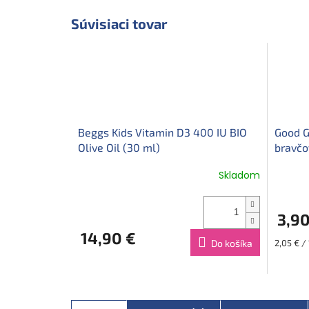
Súvisiaci tovar
Beggs Kids Vitamin D3 400 IU BIO
Good G
Olive Oil (30 ml)
bravčo
Skladom
3,90
14,90 €
Jednotk
Do košíka
2,05 € /
cena: