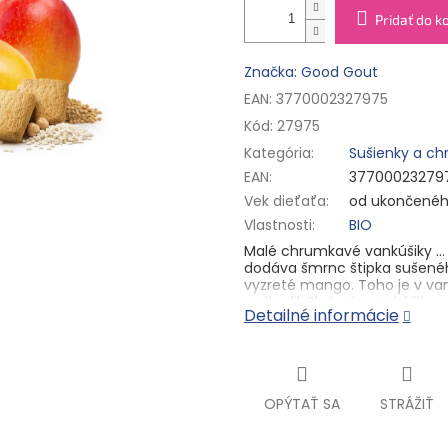
Pridať do k
Značka: Good Gout
EAN: 3770002327975
Kód:
27975
Kategória
:
Sušienky a ch
EAN
:
37700023279
Vek dieťaťa
:
od ukončenéh
Vlastnosti
:
BIO
Malé chrumkavé vankúšiky ... 
dodáva šmrnc štipka sušeného
vyzreté mango. Toho je v va
neškodil. Zloženie vankúšikov
Detailné informácie
lahodný krajec chleba položi
Detská výživa od ukončeného
účely - potravina pre obilnú 
sušienky pre deti. Pufované. 
OPÝTAŤ SA
STRÁŽIŤ
Zloženie:
65 % bio ryžová múka
plnotučné
MLIEKO
, 6 % bio m
pohánková múka, prírodná ar