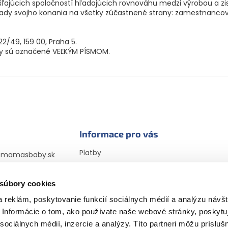
ľajúcich spoločností hľadajúcich rovnováhu medzi výrobou a zi
dy svojho konania na všetky zúčastnené strany: zamestnancov
22/49, 159 00, Praha 5.
ény sú označené VEĽKÝM PÍSMOM.
Informace pro vás
Platby
@
mamasbaby.sk
Doprava
725 166 310
Vrátenie tovaru a
sbabyczsk
 súbory cookies
reklamácia
sbaby_czsk
 reklám, poskytovanie funkcií sociálnych médií a analýzu návšt
Obchodné podmienky
Informácie o tom, ako používate naše webové stránky, poskytu
Podmienky ochrany
osobných údajov
sociálnych médií, inzercie a analýzy. Títo partneri môžu prísluš