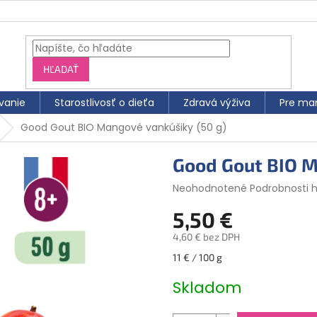
HĽADAŤ
vanie
Starostlivosť o dieťa
Zdravá výživa
Pre ma
Good Gout BIO Mangové vankúšiky (50 g)
Good Gout BIO M
Priemerné
Neohodnotené
Podrobnosti 
hodnotenie
5,50 €
produktu
je
4,60 € bez DPH
0,0
z
Jednotková
11 € / 100 g
5
cena:
hviezdičiek.
Skladom