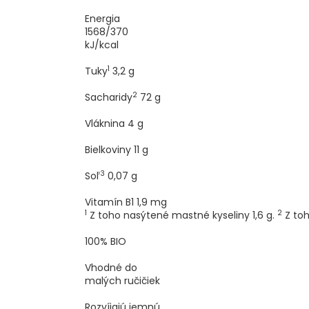
Energia
1568/370
kJ/kcal
1
Tuky
3,2
g
2
Sacharidy
72
g
Vláknina
4
g
Bielkoviny
11
g
3
Soľ
0,07
g
Vitamín B1
1,9
mg
1
2
Z toho nasýtené mastné kyseliny 1,6 g.
Z toh
100% BIO
Vhodné do
malých ručičiek
Rozvíjajú jemnú