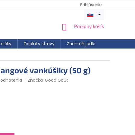
Prihlásenie
Otvoriť
menu
NÁKUPNÝ
Prázdny košík
KOŠÍK
mičky
Doplnky stravy
Zachráň jedlo
angové vankúšiky (50 g)
hodnotenia
Značka:
Good Gout