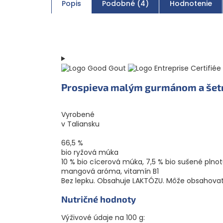
Popis
Podobné (4)
Hodnotenie
Prospieva malým gurmánom a šetr
Vyrobené
v Taliansku
66,5 %
bio ryžová múka
10 % bio cícerová múka, 7,5 % bio sušené plno
mangová aróma, vitamín B1
Bez lepku. Obsahuje LAKTÓZU. Môže obsahovať 
Nutričné hodnoty
Výživové údaje na 100 g: