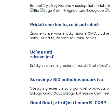
Receptúry sú vytvorené v spolupráci s miche
Pridali sme len to, čo je potrebné
Žiadne konzervačné látky, žiadne GMO, žiadne far
sami! Až na to, že sme to urobili za vás.
Učíme deti
zdravo jesť
Krátky zoznam ingrediencií zaručí čitateľnosť
Suroviny z BIO poľnoho­spodárstva
Všetky ingrediencie sú organického pôvodu, pre
Good Gout je hrdým členom B‑CORP