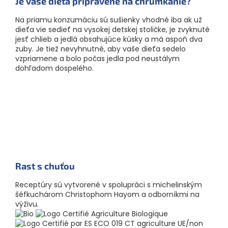
Je vaše dieťa pripravené na chrumkanie?
Na priamu konzumáciu sú sušienky vhodné iba ak už
dieťa vie sedieť na vysokej detskej stoličke, je zvyknuté
jesť chlieb a jedlá obsahujúce kúsky a má aspoň dva
zuby. Je tiež nevyhnutné, aby vaše dieťa sedelo
vzpriamene a bolo počas jedla pod neustálym
dohľadom dospelého.
Rast s chuťou
Receptúry sú vytvorené v spolupráci s michelinským
šéfkuchárom Christophom Hayom a odborníkmi na
výživu.