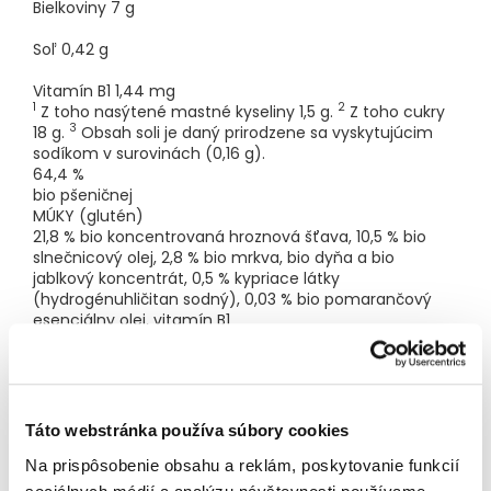
Bielkoviny
7
g
Soľ
0,42
g
Vitamín B1
1,44
mg
1
2
Z toho nasýtené mastné kyseliny 1,5 g.
Z toho cukry
3
18 g.
Obsah soli je daný prirodzene sa vyskytujúcim
sodíkom v surovinách (0,16 g).
64,4 %
bio pšeničnej
MÚKY (glutén)
21,8 % bio koncentrovaná hroznová šťava, 10,5 % bio
slnečnicový olej, 2,8 % bio mrkva, bio dyňa a bio
jablkový koncentrát, 0,5 % kypriace látky
(hydrogénuhličitan sodný), 0,03 % bio pomarančový
esenciálny olej, vitamín B1
Obsahuje LEPOK.
Nutričné hodnoty
Výživové údaje na 100 g:
Táto webstránka používa súbory cookies
Energia
Na prispôsobenie obsahu a reklám, poskytovanie funkcií
1876/446