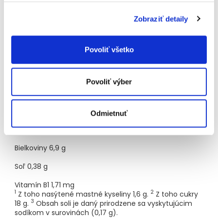
Obsahuje LEPOK.
Nutričné hodnoty
Zobraziť detaily
Výživové údaje na 100 g:
Povoliť všetko
Energia
1850/439
kJ/kcal
Povoliť výber
1
Tuky
13
g
2
Sacharidy
72
g
Odmietnuť
Vláknina
2,9
g
Bielkoviny
6,9
g
Soľ
0,38
g
Vitamín B1
1,71
mg
1
2
Z toho nasýtené mastné kyseliny 1,6 g.
Z toho cukry
3
18 g.
Obsah soli je daný prirodzene sa vyskytujúcim
sodíkom v surovinách (0,17 g).