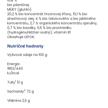
61,8 %
povyrástlo, neznamená to, že je schopné jesť ako dospelý!
bio pšeničnej
Odporúčame vám, aby ste mu dali citronové zvieratka, iba
MÚKY (glutén)
ak už vie sedieť na vysokej detskej stoličke, je zvyknuté jesť
20,2 % bio koncentrát hroznovej šťavy, 10,1 % bio
chlieb a jedlá obsahujúce kúsky a má aspoň dva zuby. Je tiež
slnečnicový olej, 4 % bio tekvicového a bio jablčného
nevyhnutné, aby vaše dieťa sedelo vzpriamene a bolo počas
koncentrátu, 2,7 % organického koncentrátu spiruliny,
jedla pod neustálym dohľadom dospelého.
0,7 % bio bazalky, 0,5 % bio prostriedku
Potravina pre zvláštnu výživu.
(hydrogénuhličitan sodný), vitamín B1
Obsahuje LEPOK.
Dodávateľ:
Health Academy s.r.o., Zbraslavská 22/49, Malá
Chuchle, 159 00 Praha 5. Výrobca: BBB - 23 rue Balzac -
Nutričné hodnoty
75406, Paris Cedex.
Hmotnosť:
80 g (4x20g). Výrobok ekologického
Výživové údaje na 100 g:
poľnohospodárstva. Krajina pôvodu: Vyrobené v Nemecku.
Energia
1852/440
kJ/kcal
1
Tuky
13
g
2
Sacharidy
72
g
Vláknina
2,5
g