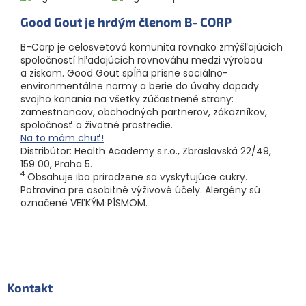
Good Gout je hrdým členom B‑CORP
B-Corp je celosvetová komunita rovnako zmýšľajúcich
spoločností hľadajúcich rovnováhu medzi výrobou
a ziskom. Good Gout spĺňa prísne sociálno-
environmentálne normy a berie do úvahy dopady
svojho konania na všetky zúčastnené strany:
zamestnancov, obchodných partnerov, zákazníkov,
spoločnosť a životné prostredie.
Na to mám chuť!
Distribútor: Health Academy s.r.o., Zbraslavská 22/49,
159 00, Praha 5.
4
Obsahuje iba prirodzene sa vyskytujúce cukry.
Potravina pre osobitné výživové účely. Alergény sú
označené VEĽKÝM PÍSMOM.
Z
á
p
ä
Kontakt
t