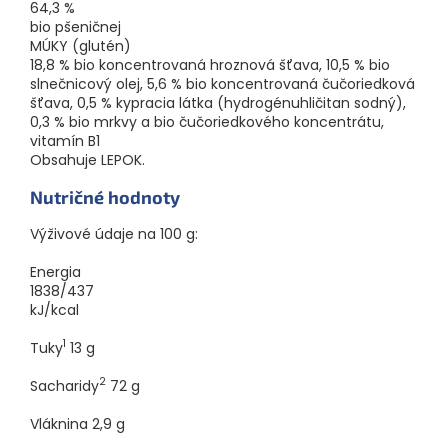
64,3 %
bio pšeničnej
MÚKY (glutén)
18,8 % bio koncentrovaná hroznová šťava, 10,5 % bio
slnečnicový olej, 5,6 % bio koncentrovaná čučoriedková
šťava, 0,5 % kypracia látka (hydrogénuhličitan sodný),
0,3 % bio mrkvy a bio čučoriedkového koncentrátu,
vitamín B1
Obsahuje LEPOK.
Nutričné hodnoty
Výživové údaje na 100 g:
Energia
1838/437
kJ/kcal
1
Tuky
13
g
2
Sacharidy
72
g
Vláknina
2,9
g