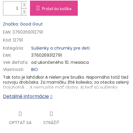
Pridať do košíka
Značka: Good Gout
EAN: 3760269312791
Kód:
12791
Kategória
:
Sušienky a chrumky pre deti
EAN
:
3760269312791
Vek dieťaťa
:
od ukončeného 10. mesiaca
Vlastnosti
:
BIO
Tak toto je lahôdka! A nielen pre bruško. Napomáha totiž tiež
rozvoju drobčeka. Za mamičku žlté koliesko, za otecka zelený
trojuholník ... A nemusíte mať obavy. Aj keď sú sušienky
farebné, môžu za to len prírodné ovocné a zeleninové šťavy.
Detailné informácie
A to je predsa úžasné, keď viete, že je jedlo zábava, a hoci
deťom doprajete nejaký maškrtu, máte čisté svedomie.
Sušienky sme vyvinuli v spolupráci s expertom na
Montessoriovskou výučbu a držali sa jej motta "Pomôž mi,
aby som to dokázal sám". Pomôžete aj vy vašim
OPÝTAŤ SA
STRÁŽIŤ
mrňouskům?
Určené od ukončeného 10. mesiaca, na žuvanie. Potravina