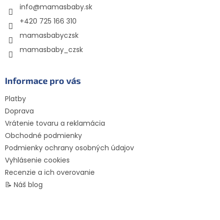
info
@
mamasbaby.sk
i
e
+420 725 166 310
mamasbabyczsk
mamasbaby_czsk
Informace pro vás
Platby
Doprava
Vrátenie tovaru a reklamácia
Obchodné podmienky
Podmienky ochrany osobných údajov
Vyhlásenie cookies
Recenzie a ich overovanie
📝 Náš blog