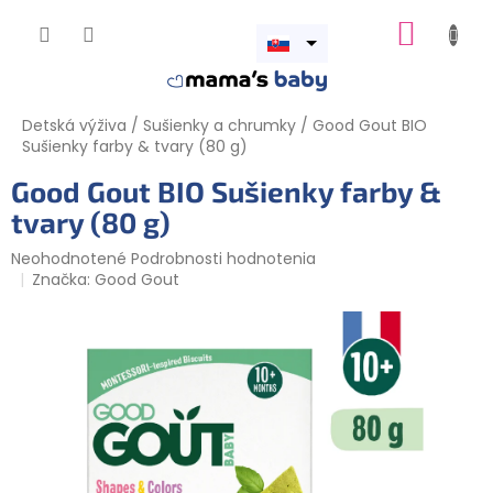
Prejsť
NÁKUP
na
obsah
Otvoriť
KOŠÍK
menu
Detská výživa
/
Sušienky a chrumky
/
Good Gout BIO
Sušienky farby & tvary (80 g)
Good Gout BIO Sušienky farby &
tvary (80 g)
Priemerné
Neohodnotené
Podrobnosti hodnotenia
hodnotenie
Značka:
Good Gout
produktu
je
0,0
z
5
hviezdičiek.