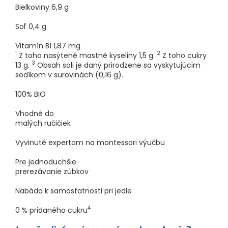
Bielkoviny
6,9
g
Soľ
0,4
g
Vitamín B1
1,87
mg
1
2
Z toho nasýtené mastné kyseliny 1,5 g.
Z toho cukry
3
13 g.
Obsah soli je daný prirodzene sa vyskytujúcim
sodíkom v surovinách (0,16 g).
100% BIO
Vhodné do
malých ručičiek
Vyvinuté expertom na montessori výučbu
Pre jednoduchšie
prerezávanie zúbkov
Nabáda k samostatnosti pri jedle
4
0 % pridaného cukru