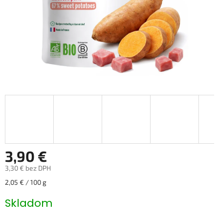
3,90 €
3,30 € bez DPH
Jednotková
2,05 € / 100 g
cena:
Skladom