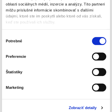
oblasti sociálnych médií, inzercie a analýzy. Títo partneri
66 %
môžu príslušné informácie skombinovať s ďalšími
bio batáty
21 % bio mrkva, 8 % bio pečené bravčové mäso, 4 % bio
údajmi, ktoré ste im poskytli alebo ktoré od vás získali,
šťava z grepfruitu, 1 % bio cibuľa
keď ste používali ich služby.
Bez lepku.
Nutričné hodnoty
Výber
Potrebné
súhlasu
Výživové údaje na 100 g:
Energia
Preferencie
236/56
kJ/kcal
Štatistiky
1
Tuky
1,5
g
2
Sacharidy
7,2
g
Marketing
Vláknina
2,5
g
Bielkoviny
2,2
g
Zobraziť detaily
3
Soľ
0,05
g