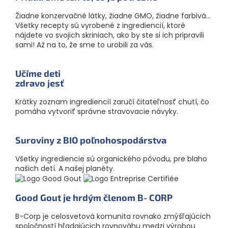
Žiadne konzervačné látky, žiadne GMO, žiadne farbivá...
Všetky recepty sú vyrobené z ingrediencií, ktoré
nájdete vo svojich skriniach, ako by ste si ich pripravili
sami! Až na to, že sme to urobili za vás.
Učíme deti
zdravo jesť
Krátky zoznam ingrediencií zaručí čitateľnosť chutí, čo
pomáha vytvoriť správne stravovacie návyky.
Suroviny z BIO poľnoho­spodárstva
Všetky ingrediencie sú organického pôvodu, pre blaho
našich detí. A našej planéty.
Good Gout je hrdým členom B‑CORP
B-Corp je celosvetová komunita rovnako zmýšľajúcich
spoločností hľadajúcich rovnováhu medzi výrobou