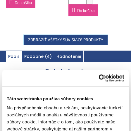
Hmotnosť:
190 g, 1 vrecúško = kompletná strava
Do košíka
prispôsobená dieťaťu. Výrobok ekologického
Do košíka
poľnohospodárstva. Krajina pôvodu: Vyrobené vo Francúzsku.
ZOBRAZIŤ VŠETKY SÚVISIACE PRODUKTY
Popis
Podobné (4)
Hodnotenie
Podrobný popis
Táto webstránka používa súbory cookies
Prospieva malým gurmánom a šetrí
planétu
Na prispôsobenie obsahu a reklám, poskytovanie funkcií
sociálnych médií a analýzu návštevnosti používame
súbory cookie. Informácie o tom, ako používate naše
Vyrobené
vo Francúzsku
webové stránky, poskytujeme aj našim partnerom v