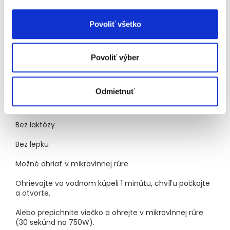
Sodík
0,02
g
Povoliť všetko
1
2
Z toho nasýtené mastné kyseliny 0,6 g.
Z toho cukry
3
4,5 g.
Obsah soli je daný prirodzene sa vyskytujúcim
sodíkom v surovinách.
Povoliť výber
100% BIO
Pripravené michelinským šéfkuchárom
Odmietnuť
Praktické balenie
Bez laktózy
Bez lepku
Možné ohriať v mikrovlnnej rúre
Ohrievajte vo vodnom kúpeli 1 minútu, chvíľu počkajte
a otvorte.
Alebo prepichnite viečko a ohrejte v mikrovlnnej rúre
(30 sekúnd na 750W).