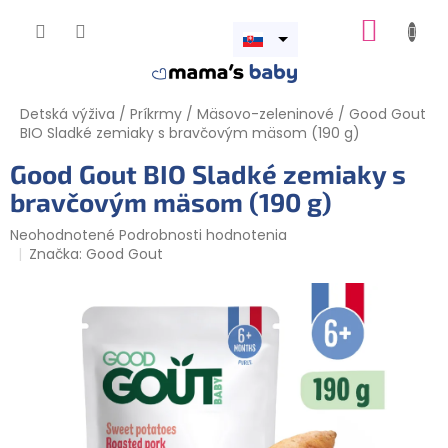
Prejsť
NÁKUP
na
obsah
Otvoriť
KOŠÍK
menu
Detská výživa
/
Príkrmy
/
Mäsovo-zeleninové
/
Good Gout
BIO Sladké zemiaky s bravčovým mäsom (190 g)
Good Gout BIO Sladké zemiaky s
bravčovým mäsom (190 g)
Priemerné
Neohodnotené
Podrobnosti hodnotenia
hodnotenie
Značka:
Good Gout
produktu
je
0,0
z
5
hviezdičiek.