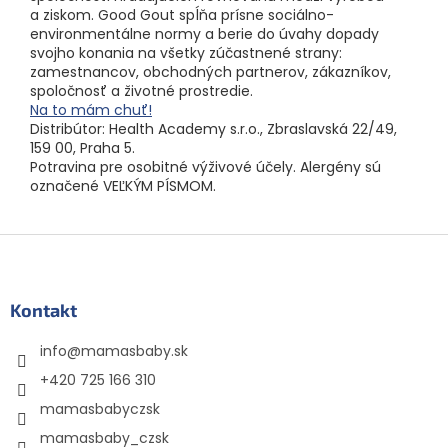
a ziskom. Good Gout spĺňa prísne sociálno-
environmentálne normy a berie do úvahy dopady
svojho konania na všetky zúčastnené strany:
zamestnancov, obchodných partnerov, zákazníkov,
spoločnosť a životné prostredie.
Na to mám chuť!
Distribútor: Health Academy s.r.o., Zbraslavská 22/49,
159 00, Praha 5.
Potravina pre osobitné výživové účely. Alergény sú
označené VEĽKÝM PÍSMOM.
Z
á
p
ä
Kontakt
t
info
@
mamasbaby.sk
i
e
+420 725 166 310
mamasbabyczsk
mamasbaby_czsk