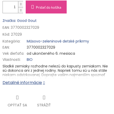
Pridať do košíka
Značka: Good Gout
EAN: 3770002327029
Kód:
27029
Kategória
:
Mäsovo-zeleninové detské príkrmy
EAN
:
3770002327029
Vek dieťaťa
:
od ukončeného 6. mesiaca
Vlastnosti
:
BIO
Sladké zemiaky rozhodne nelezú do kapusty zemiakom. Nie
sú dokonca ani z jednej rodiny. Napriek tomu sú u nás stále
niekam odstrkovanej. Doprajte vašim najmenším spoznať
ich ľahko sladkastú chuť podporenú malú kvapkou
Detailné informácie
grapefruitovej šťavy. Spolu s mrkvou a farmárskym
bravčovým mäsom pre nich predstavujú skvelé hlavné jedlo.
Detská výživa od ukončeného 6. mesiaca. Zeleninovo-
mäsový príkrm pre zvláštnu výživu dojčiat a malých detí.
Sterilizované. Tepelne upravené.
OPÝTAŤ SA
STRÁŽIŤ
Zloženie:
66 % bio batáty, 21 % bio mrkva, 8 % bio pečené