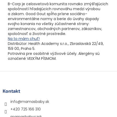
B-Corp je celosvetová komunita rovnako zmýšľajúcich
spoločností hľadajúcich rovnováhu medzi výrobou
a ziskom. Good Gout spĺňa prísne sociálno-
environmentálne normy a berie do úvahy dopady
svojho konania na všetky zúčastnené strany:
zamestnancov, obchodných partnerov, zákazníkov,
spoločnosť a životné prostredie.
Na to mám chuť!
Distribútor: Health Academy s.r.o., Zbraslavská 22/49,
159 00, Praha 5.
Potravina pre osobitné výživové účely. Alergény sú
označené VEĽKÝM PÍSMOM.
Z
á
p
ä
Kontakt
t
info
@
mamasbaby.sk
i
e
+420 725 166 310
mamasbabyczsk