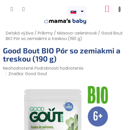
Prejsť
NÁKUP
na
obsah
Otvoriť
KOŠÍK
menu
Detská výživa
/
Príkrmy
/
Mäsovo-zeleninové
/
Good Bout
BIO Pór so zemiakmi a treskou (190 g)
Good Bout BIO Pór so zemiakmi a
treskou (190 g)
Priemerné
Neohodnotené
Podrobnosti hodnotenia
hodnotenie
Značka:
Good Gout
produktu
je
0,0
z
5
hviezdičiek.