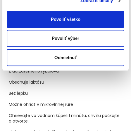
Zobraziť detaily
3
Soľ
0,02
g
Povoliť všetko
Sodík
0,01
g
1
2
Z toho nasýtené mastné kyseliny 0,8 g.
Z toho cukry
3
1,7 g.
Obsah soli je daný prirodzene sa vyskytujúcim
sodíkom v surovinách.
Povoliť výber
BIO
Odmietnuť
Pripravené michelinským šéfkuchárom
Z udržateľného rybolovu
Obsahuje laktózu
Bez lepku
Možné ohriať v mikrovlnnej rúre
Ohrievajte vo vodnom kúpeli 1 minútu, chvíľu počkajte
a otvorte.