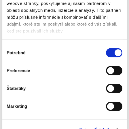
webové stránky, poskytujeme aj našim partnerom v
50 %
oblasti sociálnych médií, inzercie a analýzy. Títo partneri
bio póru
môžu príslušné informácie skombinovať s ďalšími
22 % bio zemiakov, voda, 8 % treska* (RYBA), 4 % bio
SMOTANY, 1 % bio citrónová šťava, štipka bio karí
údajmi, ktoré ste im poskytli alebo ktoré od vás získali,
korenie
keď ste používali ich služby.
Bez lepku. Obsahuje LAKTÓZU a RYBU. *MSC produkty
trvalo udržateľného rybolovu.
Výber
Nutričné hodnoty
Potrebné
súhlasu
Výživové údaje na 100 g:
Preferencie
Energia
198/47
kJ/kcal
Štatistiky
1
Tuky
1,6
g
2
Sacharidy
4,9
g
Marketing
Vláknina
1,8
g
Bielkoviny
2,4
g