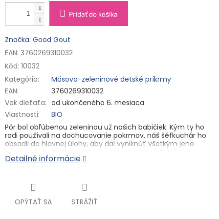
Pridať do košíka
Značka: Good Gout
EAN: 3760269310032
Kód:
10032
Kategória
:
Mäsovo-zeleninové detské príkrmy
EAN
:
3760269310032
Vek dieťaťa
:
od ukončeného 6. mesiaca
Vlastnosti
:
BIO
Pór bol obľúbenou zeleninou už našich babičiek. Kým ty ho
radi používali na dochucovanie pokrmov, náš šéfkuchár ho
obsadil do hlavnej úlohy, aby dal vyniknúť všetkým jeho
prednostiam. Spolu s zemiakmi, treskou z udržateľných
Detailné informácie
zdrojov, kvapkou smotany a štipku kari rozohrá skvelú partiu
chuťou na každom maškrtné jazýčky!
Detská výživa od ukončeného 6. mesiaca. Zeleninovo-
mäsový príkrm pre zvláštnu výživu dojčiat a malých detí.
Sterilizované. Tepelne upravené.
OPÝTAŤ SA
STRÁŽIŤ
Zloženie:
56 % bio póru, 20 % bio zemiakov, 10 % voda, 8 %