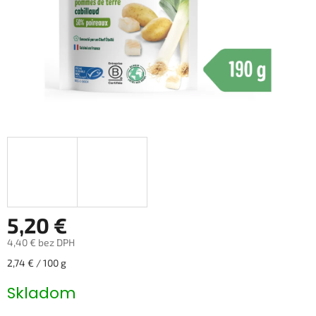
5,20 €
4,40 € bez DPH
Jednotková
2,74 € / 100 g
cena:
Skladom