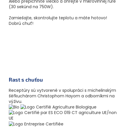
Alebo prepichnite viečko a ohrejte v mikrovlnnej rúre
(30 sekúnd na 750W).
Zamiešajte, skontrolujte teplotu a máte hotovo!
Dobrú chuť!
Rast s chuťou
Receptúry sú vytvorené v spolupráci s michelinským
šéfkuchárom Christophom Hayom a odborníkmi na
výživu.