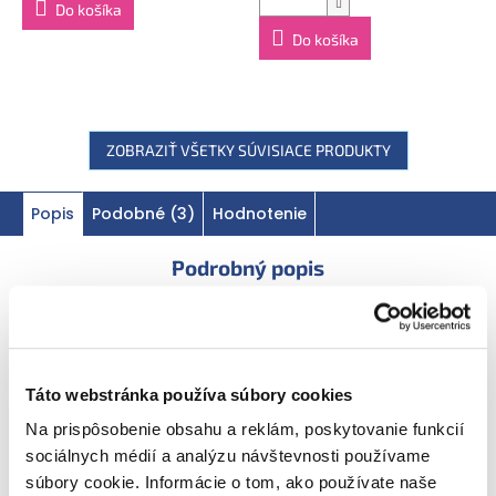
Do košíka
75406, Paris Cedex.
Do košíka
Hmotnosť:
190 g. Výrobok ekologického poľnohospodárstva.
Krajina pôvodu: Vyrobené vo Francúzsku.
ZOBRAZIŤ VŠETKY SÚVISIACE PRODUKTY
Popis
Podobné (3)
Hodnotenie
Podrobný popis
Prospieva malým gurmánom a šetrí
Táto webstránka používa súbory cookies
planétu
Na prispôsobenie obsahu a reklám, poskytovanie funkcií
sociálnych médií a analýzu návštevnosti používame
Vyrobené
súbory cookie. Informácie o tom, ako používate naše
vo Francúzsku