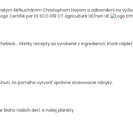
linským šéfkuchárom Christophom Hayom a odborníkmi na výživ
bivá... Všetky recepty sú vyrobené z ingrediencií, ktoré nájdete v
 chutí, čo pomáha vytvoriť správne stravovacie návyky.
 blaho našich detí. A našej planéty.