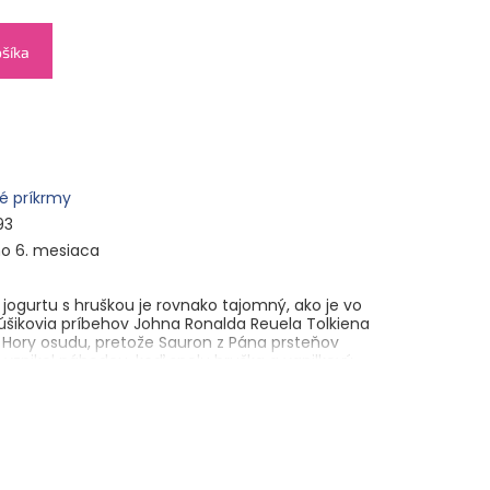
ošíka
é príkrmy
93
o 6. mesiaca
jogurtu s hruškou je rovnako tajomný, ako je vo
núšikovia príbehov Johna Ronalda Reuela Tolkiena
ch Hory osudu, pretože Sauron z Pána prsteňov
že vznikol náhodou, keď spolu hruška a vanilkový
k na tmavej diskotéke. Nech už je to akokoľvek,
 tom, že tento rastlinný jogurt deti milujú.
ukončeného 6. mesiaca. Detská potravina.
ko
* 56 %, hrušky* 33 %, voda, ryžová múka* 2,4 %,