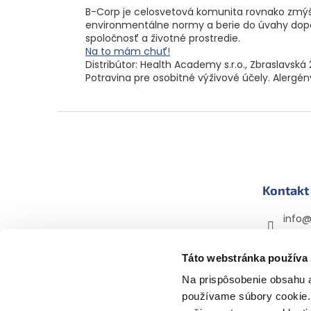
B-Corp je celosvetová komunita rovnako zmýš
environmentálne normy a berie do úvahy dopa
spoločnosť a životné prostredie.
Na to mám chuť!
Distribútor: Health Academy s.r.o., Zbraslavská 
Potravina pre osobitné výživové účely. Alerg
Z
á
p
ä
t
Kontakt
i
e
info
+420 
mama
Táto webstránka používa
mama
Na prispôsobenie obsahu a
používame súbory cookie. 