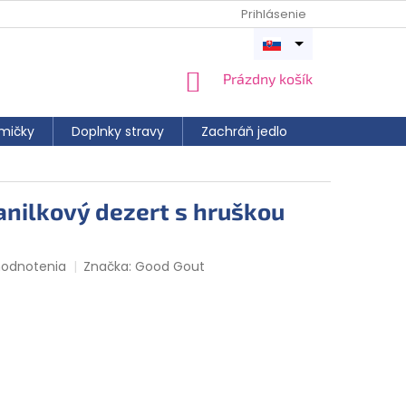
Prihlásenie
Otvoriť
menu
NÁKUPNÝ
Prázdny košík
KOŠÍK
mičky
Doplnky stravy
Zachráň jedlo
anilkový dezert s hruškou
hodnotenia
Značka:
Good Gout