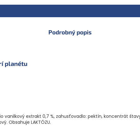
Podrobný popis
í planétu
io vanilkový extrakt 0,7 %, zahusťovadlo: pektín, koncentrát štavy
ový. Obsahuje LAKTÓZU.