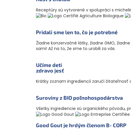
Receptúry sú vytvorené v spolupráci s miche
Pridali sme len to, čo je potrebné
Žiadne konzervačné látky, žiadne GMO, žiadne far
sami! Až na to, že sme to urobili za vás.
Učíme deti
zdravo jesť
Krátky zoznam ingrediencií zaručí čitateľnosť
Suroviny z BIO poľnoho­spodárstva
Všetky ingrediencie sú organického pôvodu, pre
Good Gout je hrdým členom B‑CORP