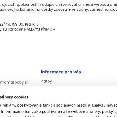
ľajúcich spoločností hľadajúcich rovnováhu medzi výrobou a zi
dy svojho konania na všetky zúčastnené strany: zamestnancov
22/49, 159 00, Praha 5.
ény sú označené VEĽKÝM PÍSMOM.
Informace pro vás
Platby
@
mamasbaby.sk
Doprava
725 166 310
Vrátenie tovaru a
sbabyczsk
 súbory cookies
reklamácia
sbaby_czsk
 reklám, poskytovanie funkcií sociálnych médií a analýzu návšt
Obchodné podmienky
Informácie o tom, ako používate naše webové stránky, poskytu
Podmienky ochrany