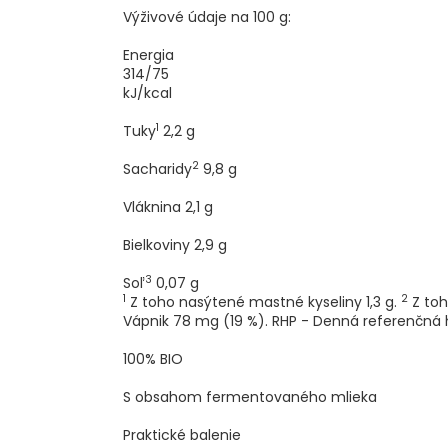
Výživové údaje na 100 g:
Energia
314/75
kJ/kcal
1
Tuky
2,2
g
2
Sacharidy
9,8
g
Vláknina
2,1
g
Bielkoviny
2,9
g
3
Soľ
0,07
g
1
2
Z toho nasýtené mastné kyseliny 1,3 g.
Z toh
Vápnik 78 mg (19 %). RHP - Denná referenčná 
100% BIO
S obsahom fermentovaného mlieka
Praktické balenie