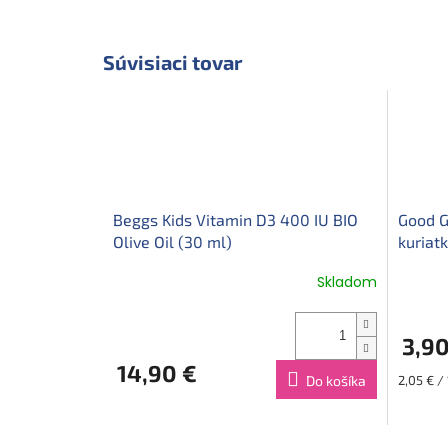
Súvisiaci tovar
Beggs Kids Vitamin D3 400 IU BIO
Good G
Olive Oil (30 ml)
kuriat
Skladom
3,90
14,90 €
Jednotk
Do košíka
2,05 € /
cena: