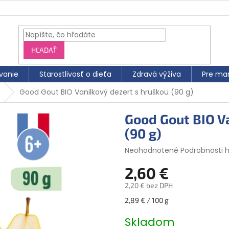
HĽADAŤ
vanie
Starostlivosť o dieťa
Zdravá výživa
Pre ma
Good Gout BIO Vanilkový dezert s hruškou (90 g)
Good Gout BIO V
(90 g)
Priemerné
Neohodnotené
Podrobnosti 
hodnotenie
2,60 €
produktu
je
2,20 € bez DPH
0,0
z
Jednotková
2,89 € / 100 g
5
cena:
hviezdičiek.
Skladom