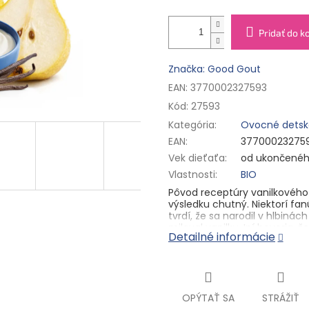
Pridať do k
Značka: Good Gout
EAN: 3770002327593
Kód:
27593
Kategória
:
Ovocné detsk
EAN
:
37700023275
Vek dieťaťa
:
od ukončenéh
Vlastnosti
:
BIO
Pôvod receptúry vanilkového 
výsledku chutný. Niektorí fa
tvrdí, že sa narodil v hlbiná
miloval vanilku. Iní hovoria, 
Detailné informácie
struk tancovali pomalý slaďá
všetci sa spoločne zhodujú na
Mliečno – ovocný príkrm od 
Pasterizované.
OPÝTAŤ SA
STRÁŽIŤ
Zloženie:
fermentované
mlie