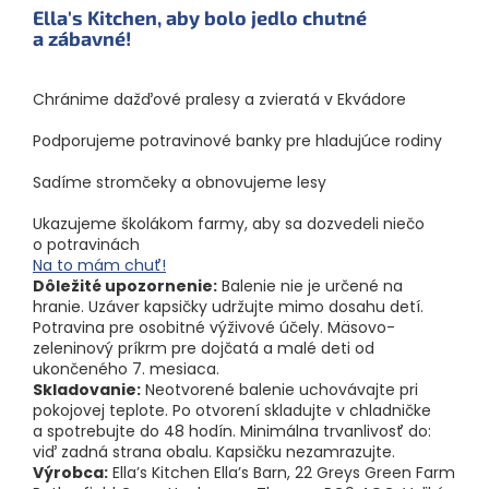
Ella's Kitchen, aby bolo jedlo chutné
a zábavné!
Chránime dažďové pralesy a zvieratá v Ekvádore
Podporujeme potravinové banky pre hladujúce rodiny
Sadíme stromčeky a obnovujeme lesy
Ukazujeme školákom farmy, aby sa dozvedeli niečo
o potravinách
Na to mám chuť!
Dôležité upozornenie:
Balenie nie je určené na
hranie. Uzáver kapsičky udržujte mimo dosahu detí.
Potravina pre osobitné výživové účely. Mäsovo-
zeleninový príkrm pre dojčatá a malé deti od
ukončeného 7. mesiaca.
Skladovanie:
Neotvorené balenie uchovávajte pri
pokojovej teplote. Po otvorení skladujte v chladničke
a spotrebujte do 48 hodín. Minimálna trvanlivosť do:
viď zadná strana obalu. Kapsičku nezamrazujte.
Výrobca:
Ella’s Kitchen Ella’s Barn, 22 Greys Green Farm