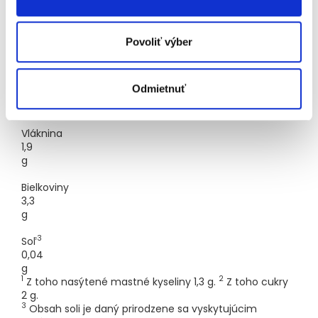
1
Tuky
3,3
Povoliť výber
g
2
Sacharidy
Odmietnuť
7,2
g
Vláknina
1,9
g
Bielkoviny
3,3
g
3
Soľ
0,04
g
1
2
Z toho nasýtené mastné kyseliny 1,3 g.
Z toho cukry
2 g.
3
Obsah soli je daný prirodzene sa vyskytujúcim