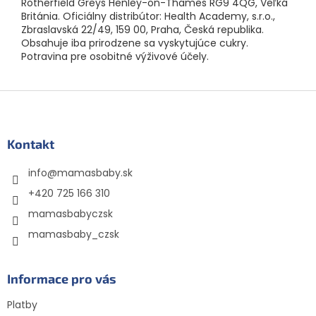
Rotherfield Greys Henley-on-Thames RG9 4QG, Veľká
Británia. Oficiálny distribútor: Health Academy, s.r.o.,
Zbraslavská 22/49, 159 00, Praha, Česká republika.
Obsahuje iba prirodzene sa vyskytujúce cukry.
Potravina pre osobitné výživové účely.
Z
á
p
ä
Kontakt
t
info
@
mamasbaby.sk
i
e
+420 725 166 310
mamasbabyczsk
mamasbaby_czsk
Informace pro vás
Platby