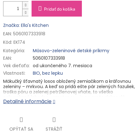
Pridať do košíka
Značka: Ella's Kitchen
EAN: 5060107333918
Kód:
EK174
Kategória
:
Mäsovo-zeleninové detské príkrmy
EAN
:
5060107333918
Vek dieťaťa
:
od ukončeného 7. mesiaca
Vlastnosti
:
BIO
,
bez lepku
Mäkučký šťavnatý losos obložený zemiačikom a kráľovnou
zeleniny – mrkvou. A keď sa pridá ešte pár zelených fazuliek,
troška póru a zelenej petržlenovej vňate, to všetko
pokvapkané lahodnou smotanou... je na svete dokonalá
Detailné informácie
kombinácia jemnosti a lahodných chutí. Taká, ktorá naplní
spokojnosťou aj ten najnáročnejší chuťový pohárik malých
gurmánov vo veku 7+!
Hlavné vlastnosti
OPÝTAŤ SA
STRÁŽIŤ
✓ BIO kvalita