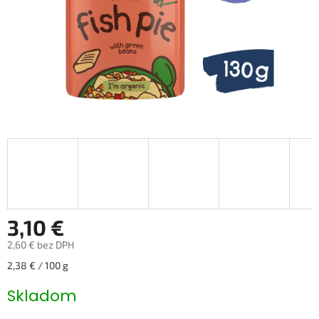
3,10 €
2,60 € bez DPH
Jednotková
2,38 € / 100 g
cena:
Skladom