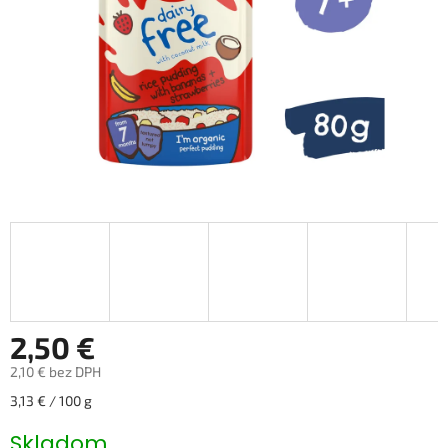
2,50 €
2,10 € bez DPH
Jednotková
3,13 € / 100 g
cena:
Skladom