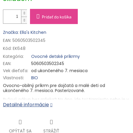
Pridať do košíka
Značka: Ella's Kitchen
EAN: 5060503502345
Kód:
EK648
Kategória
:
Ovocné detské príkrmy
EAN
:
5060503502345
Vek dieťaťa
:
od ukončeného 7. mesiaca
Vlastnosti
:
BIO
Ovocno-obilný príkrm pre dojčatá a malé deti od
ukončeného 7. mesiaca. Pasterizované.
Ryžový nákyp bez mlieka? No áno, ide to! Namiesto neho je v
Detailné informácie
ňom totiž úžasne lahodný nápoj z kokosovej dužiny. A je ho v
ňom pekná porcička! A tiež chutné banány a voňavé
jahôdky. A aby si malí stravníci vôňu skutočne užili, pridali
sme ešte kvapku extraktu z bio vanilky. Textúra je vyladená
pre malých maškrtníkov, ktorí už mali 7 mesiacov. A
samozrejme všetko v bio kvalite!
OPÝTAŤ SA
STRÁŽIŤ