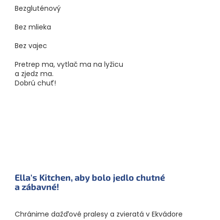
Bezgluténový
Bez mlieka
Bez vajec
Pretrep ma, vytlač ma na lyžicu
a zjedz ma.
Dobrú chuť!
Ella's Kitchen, aby bolo jedlo chutné
a zábavné!
Chránime dažďové pralesy a zvieratá v Ekvádore