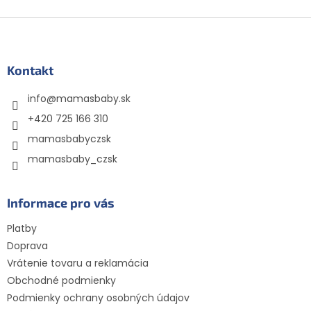
Z
á
p
ä
Kontakt
t
info
@
mamasbaby.sk
i
e
+420 725 166 310
mamasbabyczsk
mamasbaby_czsk
Informace pro vás
Platby
Doprava
Vrátenie tovaru a reklamácia
Obchodné podmienky
Podmienky ochrany osobných údajov