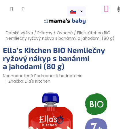
Prejsť
NÁKUP
na
obsah
Otvoriť
KOŠÍK
menu
Detská výživa
/
Príkrmy
/
Ovocné
/
Ella's Kitchen BIO
Nemliečny ryžový nákyp s banánmi a jahodami (80 g)
Ella's Kitchen BIO Nemliečny
ryžový nákyp s banánmi
a jahodami (80 g)
Priemerné
Neohodnotené
Podrobnosti hodnotenia
hodnotenie
Značka:
Ella's Kitchen
produktu
je
0,0
z
5
hviezdičiek.