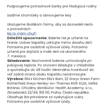
Podporujeme potravinové banky pre hladujúce rodiny
Sadíme stromčeky a obnovujeme lesy
Ukazujeme školákom farmy, aby sa dozvedeli niečo
o potravinách
Na to mám chuť!
Dôležité upozornenie:
Balenie nie je určené na
hranie. Uzáver kapsičky udržujte mimo dosahu detí.
Potravina pre osobitné výživové účely. Potravina
určená pre dojčatá a malé deti od ukončeného
7. mesiaca.
Skladovanie:
Neotvorené balenie uchovávajte pri
pokojovej teplote. Po otvorení skladujte v chladničke
a spotrebujte do 48 hodín. Minimálna trvanlivosť do:
viď zadná strana obalu. Kapsičku nezamrazujte.
Výrobca:
Ella’s Kitchen Ella’s Barn, 22 Greys Green Farm
Rotherfield Greys Henley-on-Thames RG9 4QG, Veľká
Británia. Oficiálny distribútor: Health Academy, s.r.o.,
Zbraslavská 22/49, 159 00, Praha, Česká republika.
Obsahuje iba prirodzene sa vyskytujúce cukry.
Potravina pre osobitné výživové účely.