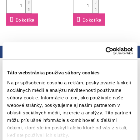
Návod na použitie:
Nie je určené na ohrievanie v mikrovlnnej
rúre. Pokiaľ je kapsička skladovaná pri izbovej teplote, je
možné jej obsah konzumovať priamo bez ohrievania. V
Do košíka
Do košíka
prípade potreby je možné kapsičku ohriať vložením do teplej
vody. Pred podávaním skontrolujte teplotu.
Skladovanie:
Neotvorené balenie uchovávajte pri izbovej
teplote. Po otvorení skladujte v chladničke a spotrebujte do
24 hodín. Minimálna trvanlivosť do: viď zadná strana obalu.
Popis
Podobné (3)
Hodnotenie
Výrobca:
Vyrobené v EÚ pre Ella's Kitchen, RG9 4QG. UK,
Schottengase 10, Stiege 22, Stock 1010, Viedeň, Rakúsko.
Podrobný popis
Distribútor:
Health Academy, s. r. o., Zbraslavská 22/49, 159 00,
Táto webstránka používa súbory cookies
Praha, Česká republika.
EAN
Na prispôsobenie obsahu a reklám, poskytovanie funkcií
sociálnych médií a analýzu návštevnosti používame
Ahoj, som 100% bio nemliečny ryžový
súbory cookie. Informácie o tom, ako používate naše
nákyp
s banánmi a jahodami
webové stránky, poskytujeme aj našim partnerom v
oblasti sociálnych médií, inzercie a analýzy. Títo partneri
môžu príslušné informácie skombinovať s ďalšími
údajmi, ktoré ste im poskytli alebo ktoré od vás získali,
keď ste používali ich služby.