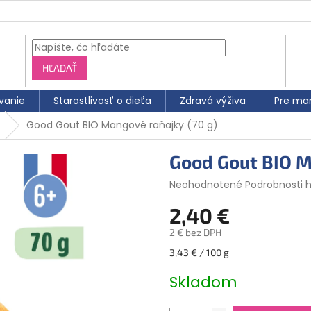
HĽADAŤ
vanie
Starostlivosť o dieťa
Zdravá výživa
Pre ma
Good Gout BIO Mangové raňajky (70 g)
Good Gout BIO M
Priemerné
Neohodnotené
Podrobnosti 
hodnotenie
2,40 €
produktu
je
2 € bez DPH
0,0
z
Jednotková
3,43 € / 100 g
5
cena:
hviezdičiek.
Skladom