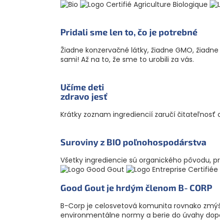
Pridali sme len to, čo je potrebné
Žiadne konzervačné látky, žiadne GMO, žiadne far
sami! Až na to, že sme to urobili za vás.
Učíme deti
zdravo jesť
Krátky zoznam ingrediencií zaručí čitateľnosť
Suroviny z BIO poľnoho­spodárstva
Všetky ingrediencie sú organického pôvodu, pre
Good Gout je hrdým členom B‑CORP
B-Corp je celosvetová komunita rovnako zmýš
environmentálne normy a berie do úvahy dopa