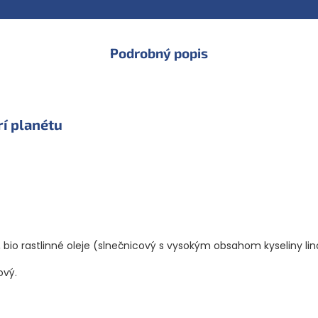
Francúzsku.
Podrobný popis
í planétu
 bio rastlinné oleje (slnečnicový s vysokým obsahom kyseliny lin
ový.