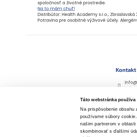
spoločnosť a životné prostredie.
Na to mám chuť!
Distribútor: Health Academy s.r.o., Zbraslavská 
Potravina pre osobitné výživové účely. Alerg
Z
á
p
ä
t
Kontakt
i
e
info
+420 
Táto webstránka používa
mama
mama
Na prispôsobenie obsahu a
používame súbory cookie. 
našim partnerom v oblasti 
skombinovať s ďalšími údaj