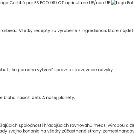
bivá... Všetky recepty sú vyrobené z ingrediencií, ktoré nájdete v
 chutí, čo pomáha vytvoriť správne stravovacie návyky.
 blaho našich detí. A našej planéty.
ľajúcich spoločností hľadajúcich rovnováhu medzi výrobou a zi
dy svojho konania na všetky zúčastnené strany: zamestnancov