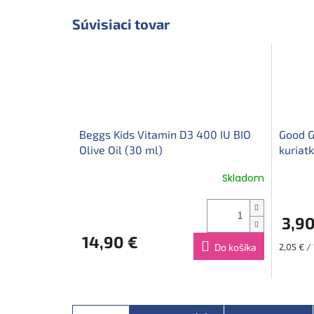
Súvisiaci tovar
Beggs Kids Vitamin D3 400 IU BIO
Good G
Olive Oil (30 ml)
kuriat
Skladom
3,90
14,90 €
Jednotk
Do košíka
2,05 € /
cena: