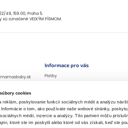
22/49, 159 00, Praha 5.
ény sú označené VEĽKÝM PÍSMOM.
Informace pro vás
Platby
@
mamasbaby.sk
Doprava
725 166 310
Vrátenie tovaru a
 súbory cookies
sbabyczsk
reklamácia
sbaby_czsk
 reklám, poskytovanie funkcií sociálnych médií a analýzu návšt
Obchodné podmienky
Informácie o tom, ako používate naše webové stránky, poskytu
Podmienky ochrany
osobných údajov
sociálnych médií, inzercie a analýzy. Títo partneri môžu prísluš
Vyhlásenie cookies
mi, ktoré ste im poskytli alebo ktoré od vás získali, keď ste pou