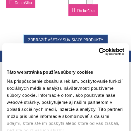
Skladovanie:
Neotvorené balenie uchovávajte pri izbovej
Do košíka
teplote. Po otvorení skladujte v chladničke a spotrebujte do
48 hodín. Minimálna trvanlivosť do: viď zadná strana obalu.
Do košíka
Kapsičku môžete zmraziť - bude trochu studená, ale stále
bude chutiť skvele.
Výrobca:
Ella's Kitchen Ella's Barn, 22 Greys Green Farm
Rotherfield Greys Henley-on-Thames RG9 4QG, Veľká
Británia. Oficiálny distribútor: Health Academy, s. r. o.,
ZOBRAZIŤ VŠETKY SÚVISIACE PRODUKTY
Zbraslavská 22/49, 159 00, Praha, Česká republika.
Popis
Podobné (4)
Hodnotenie
Podrobný popis
Táto webstránka používa súbory cookies
Na prispôsobenie obsahu a reklám, poskytovanie funkcií
EAN
sociálnych médií a analýzu návštevnosti používame
súbory cookie. Informácie o tom, ako používate naše
Ahoj, som 100% bio mango
s kvapkou
webové stránky, poskytujeme aj našim partnerom v
citrónovej šťavy
oblasti sociálnych médií, inzercie a analýzy. Títo partneri
môžu príslušné informácie skombinovať s ďalšími
údajmi, ktoré ste im poskytli alebo ktoré od vás získali,
keď ste používali ich služby.