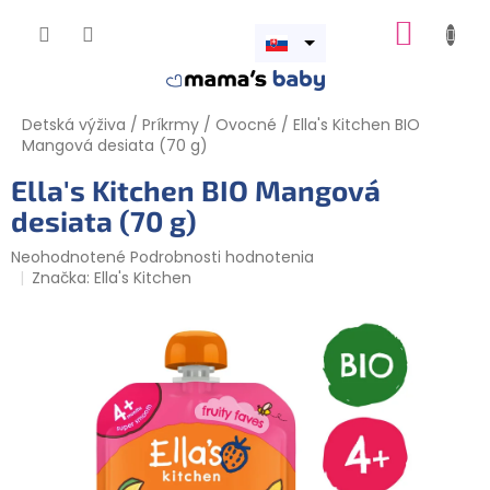
Prejsť
NÁKUP
na
obsah
Otvoriť
KOŠÍK
menu
Detská výživa
/
Príkrmy
/
Ovocné
/
Ella's Kitchen BIO
Mangová desiata (70 g)
Ella's Kitchen BIO Mangová
desiata (70 g)
Priemerné
Neohodnotené
Podrobnosti hodnotenia
hodnotenie
Značka:
Ella's Kitchen
produktu
je
0,0
z
5
hviezdičiek.