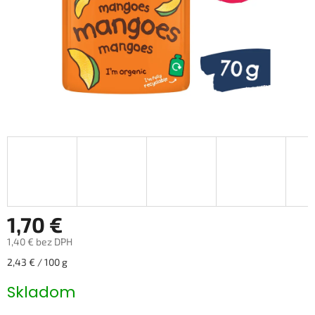
1,70 €
1,40 € bez DPH
Jednotková
2,43 € / 100 g
cena:
Skladom