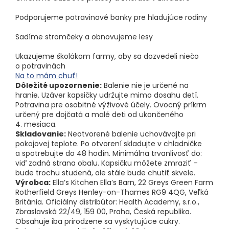
Podporujeme potravinové banky pre hladujúce rodiny
Sadíme stromčeky a obnovujeme lesy
Ukazujeme školákom farmy, aby sa dozvedeli niečo
o potravinách
Na to mám chuť!
Dôležité upozornenie:
Balenie nie je určené na
hranie. Uzáver kapsičky udržujte mimo dosahu detí.
Potravina pre osobitné výživové účely. Ovocný príkrm
určený pre dojčatá a malé deti od ukončeného
4. mesiaca.
Skladovanie:
Neotvorené balenie uchovávajte pri
pokojovej teplote. Po otvorení skladujte v chladničke
a spotrebujte do 48 hodín. Minimálna trvanlivosť do:
viď zadná strana obalu. Kapsičku môžete zmraziť –
bude trochu studená, ale stále bude chutiť skvele.
Výrobca:
Ella’s Kitchen Ella’s Barn, 22 Greys Green Farm
Rotherfield Greys Henley-on-Thames RG9 4QG, Veľká
Británia. Oficiálny distribútor: Health Academy, s.r.o.,
Zbraslavská 22/49, 159 00, Praha, Česká republika.
Obsahuje iba prirodzene sa vyskytujúce cukry.