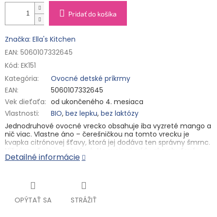
Pridať do košíka
Značka: Ella's Kitchen
EAN: 5060107332645
Kód:
EK151
Kategória
:
Ovocné detské príkrmy
EAN
:
5060107332645
Vek dieťaťa
:
od ukončeného 4. mesiaca
Vlastnosti
:
BIO
,
bez lepku
,
bez laktózy
Jednodruhové ovocné vrecko obsahuje iba vyzreté mango a
nič viac. Vlastne áno – čerešničkou na tomto vrecku je
kvapka citrónovej šťavy, ktorá jej dodáva ten správny šmrnc.
Nič viac už nie je potrebné. Na svoje si prídu ako chuťové
Detailné informácie
poháriky, tak brušká malých stravníkov od ukončeného 4.
mesiaca, ktorým dodá k maminmu mliečku ďalšiu porciu
dôležitých živín. Ako súčasť väčších jedál ju ale rady maškrtia
aj staršie deti.
Hlavné vlastnosti
OPÝTAŤ SA
STRÁŽIŤ
✓ BIO kvalita
✓ bez pridaného cukru