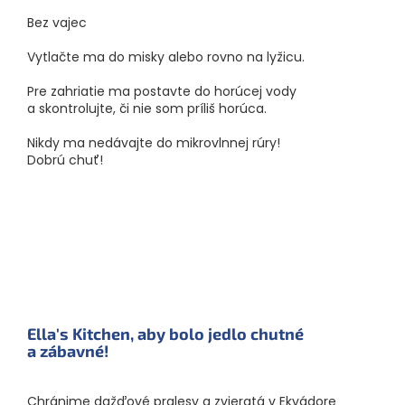
Bez vajec
Vytlačte ma do misky alebo rovno na lyžicu.
Pre zahriatie ma postavte do horúcej vody
a skontrolujte, či nie som príliš horúca.
Nikdy ma nedávajte do mikrovlnnej rúry!
Dobrú chuť!
Ella's Kitchen, aby bolo jedlo chutné
a zábavné!
Chránime dažďové pralesy a zvieratá v Ekvádore