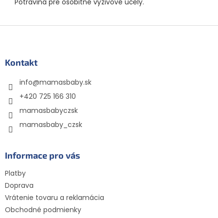
Potravina pre osobitné výživové účely.
Z
á
p
ä
Kontakt
t
info
@
mamasbaby.sk
i
e
+420 725 166 310
mamasbabyczsk
mamasbaby_czsk
Informace pro vás
Platby
Doprava
Vrátenie tovaru a reklamácia
Obchodné podmienky