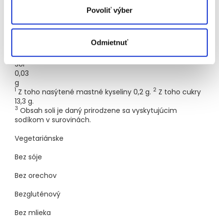
g
Povoliť výber
Bielkoviny
0,3
Odmietnuť
g
3
Soľ
0,03
g
1
2
Z toho nasýtené mastné kyseliny 0,2 g.
Z toho cukry
13,3 g.
3
Obsah soli je daný prirodzene sa vyskytujúcim
sodíkom v surovinách.
Vegetariánske
Bez sóje
Bez orechov
Bezgluténový
Bez mlieka