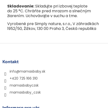
Skladovanie:
Skladujte pri izbovej teplote
do 25 °C. Chráňte pred mrazom a slnečným
žiarením. Uchovávajte v suchu a tme.
Vyrobené pre Simply nature, s.r.o., V záhradkách
1952/50, Žižkov, 130 00 Praha 3, Česká republika
Z
á
p
ä
Kontakt
t
info
@
mamasbaby.sk
i
e
+420 725 166 310
mamasbabyczsk
mamasbaby_czsk
Informace pro vás