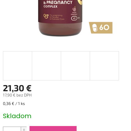
21,30 €
17,90 € bez DPH
Jednotková
0,36 € / 1 ks
cena:
Skladom