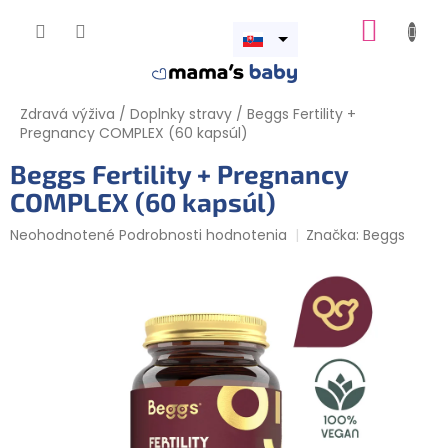
Prejsť
NÁKUP
na
obsah
Otvoriť
KOŠÍK
menu
Zdravá výživa
/
Doplnky stravy
/
Beggs Fertility +
Pregnancy COMPLEX (60 kapsúl)
Beggs Fertility + Pregnancy
COMPLEX (60 kapsúl)
Priemerné
Neohodnotené
Podrobnosti hodnotenia
Značka:
Beggs
hodnotenie
produktu
je
0,0
z
5
hviezdičiek.