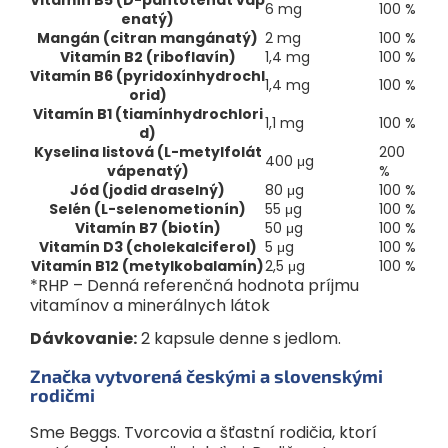
Vitamín B5 (D-pantotenát váp
6 mg
100 %
enatý)
Mangán (citran mangánatý)
2 mg
100 %
Vitamín B2 (riboflavín)
1,4 mg
100 %
Vitamín B6 (pyridoxínhydrochl
1,4 mg
100 %
orid)
Vitamín B1 (tiamínhydrochlori
1,1 mg
100 %
d)
Kyselina listová (L-metylfolát
200
400 μg
vápenatý)
%
Jód (jodid draselný)
80 μg
100 %
Selén (L-selenometionín)
55 μg
100 %
Vitamín B7 (biotín)
50 μg
100 %
Vitamín D3 (cholekalciferol)
5 μg
100 %
Vitamín B12 (metylkobalamín)
2,5 μg
100 %
*RHP – Denná referenčná hodnota príjmu
vitamínov a minerálnych látok
Dávkovanie:
2 kapsule denne s jedlom.
Značka vytvorená českými a slovenskými
rodičmi
Sme Beggs. Tvorcovia a šťastní rodičia, ktorí