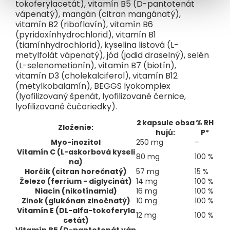
Hmotnosť obsahu:
36,9 g. 60 kapsúl.
tokoferylacetát), vitamín B5 (D-pantotenát
vápenatý), mangán (citran mangánatý),
Vyrobené pre Simply nature, s.r.o., V zahrádkách 1952/50,
vitamín B2 (riboflavín), vitamín B6
Žižkov, 130 00 Praha 3, Česká republika
(pyridoxínhydrochlorid), vitamín B1
O značke:
Sme Beggs. Tvorcovia a spokojní rodičia, ktorí rastú
(tiamínhydrochlorid), kyselina listová (L-
so svojimi deťmi. Rodičovstvo neberieme ako povinnosť. Pre
metylfolát vápenatý), jód (jodid draselný), selén
nás sú deti tými najlepšími učiteľmi. Ukazujú nám, ako je
(L-selenometionín), vitamín B7 (biotín),
v živote dôležité spomaliť, byť všímaví a mať radosť
vitamín D3 (cholekalciferol), vitamín B12
z každého dňa.
(metylkobalamín), BEGGS lyokomplex
Náš cieľ bol jasný – vytvoriť inovatívnu, kvalitnú radu
(lyofilizovaný špenát, lyofilizované černice,
chutných produktov, ktoré by rozumeli deťom. Na základe
lyofilizované čučoriedky).
toho vznikli pilotné receptúry detských mliek, príkrmov či
nápojov. Sme hrdí na to, že iniciátormi a tvorcami Beggs sú
2 kapsule obsa
% RH
mindfulness rodičia. Aktívni, všímaví a úprimne milujúci ľudia,
Zloženie:
hujú:
P*
ktorí žijú pre svoje deti tu a teraz. Pretože šťastné detstvo
Myo-inozitol
250 mg
–
začína spokojným rodičovstvom.
Vitamín C (L-askorbová kyseli
80 mg
100 %
na)
Horčík (citran horečnatý)
57 mg
15 %
Železo (ferrium - diglycinát)
14 mg
100 %
Niacín (nikotínamid)
16 mg
100 %
Zinok (glukónan zinočnatý)
10 mg
100 %
Vitamín E (DL-alfa-tokoferyla
12 mg
100 %
cetát)