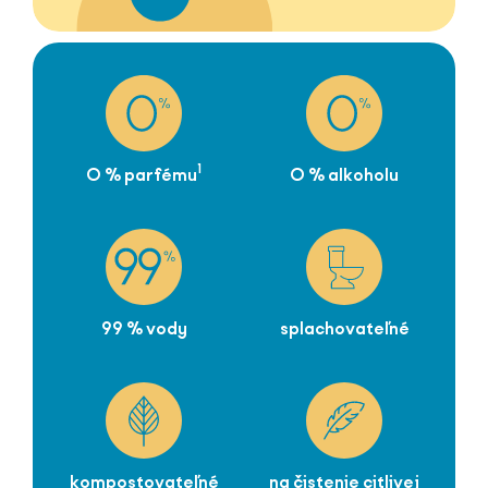
1
0 % parfému
0 % alkoholu
99 % vody
splachovateľné
kompostovateľné
na čistenie citlivej