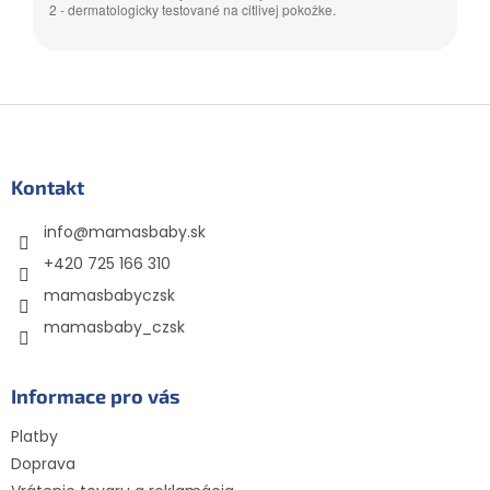
2 - dermatologicky testované na citlivej pokožke.
Z
á
p
ä
Kontakt
t
info
@
mamasbaby.sk
i
e
+420 725 166 310
mamasbabyczsk
mamasbaby_czsk
Informace pro vás
Platby
Doprava