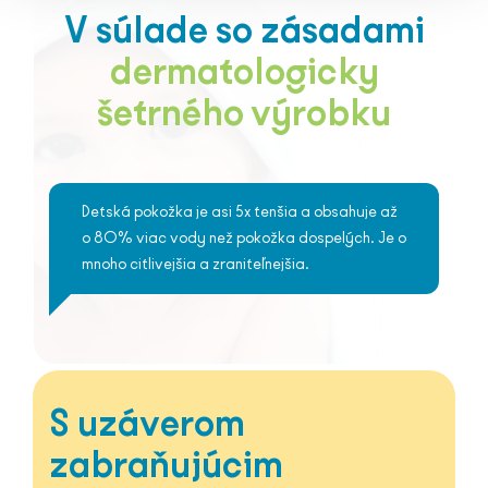
V súlade so zásadami
dermatologicky
šetrného výrobku
Detská pokožka je asi 5x tenšia a obsahuje až
o 80% viac vody než pokožka dospelých. Je o
mnoho citlivejšia a zraniteľnejšia.
S uzáverom
zabraňujúcim