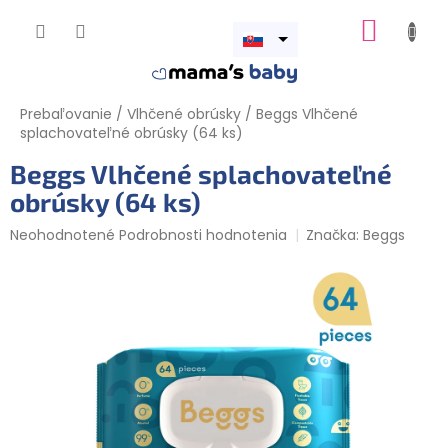
Prejsť
NÁKUP
na
obsah
Otvoriť
KOŠÍK
menu
Prebaľovanie
/
Vlhčené obrúsky
/
Beggs Vlhčené
splachovateľné obrúsky (64 ks)
Beggs Vlhčené splachovateľné
obrúsky (64 ks)
Priemerné
Neohodnotené
Podrobnosti hodnotenia
Značka:
Beggs
hodnotenie
produktu
je
0,0
z
5
hviezdičiek.