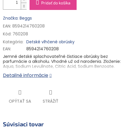
Pridať do košíka
Značka: Beggs
EAN: 8594214760208
Kód:
760208
Kategória
:
Detské vlhčené obrúsky
EAN
:
8594214760208
Jemné detské splachovateľné čistiace obrúsky bez
parfumácie a alkoholu. Vhodné už od narodenia. Zloženie:
Aqua, Sodium Levulinate, Citric Acid, Sodium Benzoate.
Detailné informácie
Dlouhý popisek:
Beggs Vlhčené splachovateľné obrúsky (64 ks)
Jemné detské jednorazové obrúsky bez parfumácie a
alkoholu rešpektujú jemnosť detskej pokožky a sú vhodné na
telo, zadoček a na tvár bábätiek. Sú vyvinuté v súlade so
všetkými zásadami dermatologicky šetrného výrobku pre
OPÝTAŤ SA
STRÁŽIŤ
citlivú pokožku detí už od ich narodenia. Vďaka BioFlush
materiálu, z ktorého sú vyrobené, je možné ich bez obáv
spláchnuť do WC alebo pridať do kompostu, kde sa rozložia.
Vysychaniu zabraňuje praktický uzáver. Obal je možné
Súvisiaci tovar
recyklovať.