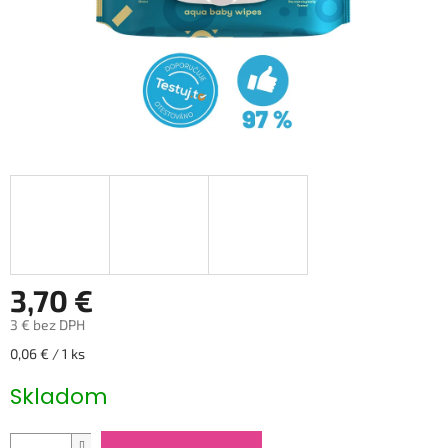
3,70 €
3 € bez DPH
Jednotková
0,06 € / 1 ks
cena:
Skladom