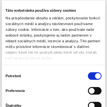
Technológia
BioFlush®
Táto webstránka používa súbory cookies
Na prispôsobenie obsahu a reklám, poskytovanie funkcií
sociálnych médií a analýzu návštevnosti používame
súbory cookie. Informácie o tom, ako používate naše
Technológia BiolFlush® využíva novú
webové stránky, poskytujeme aj našim partnerom v
generáciu materiálu šetrného k prírode.
oblasti sociálnych médií, inzercie a analýzy. Títo partneri
Ten je založený na báze prírodnej celulózy
môžu príslušné informácie skombinovať s ďalšími
podobne, ako je to v prípade toaletného
údajmi, ktoré ste im poskytli alebo ktoré od vás získali,
papieru. Obrúsky sú pritom dostatočne
keď ste používali ich služby.
pevné, aby dôkladne očistili detskú
pokožku, ale ich vlákna sú krátke, aby sa
Výber
po spláchnutí vo vode rýchlo rozložili.
Potrebné
súhlasu
Preferencie
Zloženie:
Štatistiky