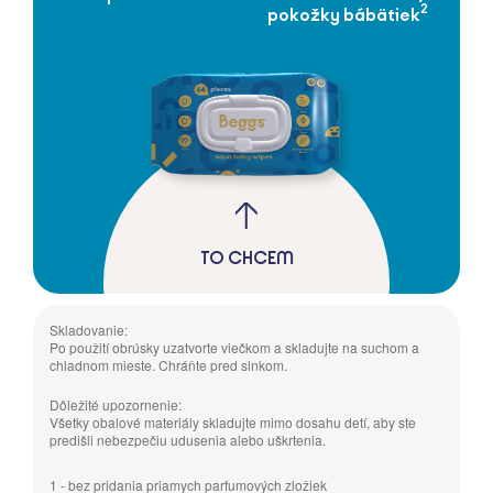
2
pokožky bábätiek
TO CHCEM
Skladovanie:
Po použití obrúsky uzatvorte viečkom a skladujte na suchom a
chladnom mieste. Chráňte pred slnkom.
Dôležité upozornenie:
Všetky obalové materiály skladujte mimo dosahu detí, aby ste
predišli nebezpečiu udusenia alebo uškrtenia.
1 - bez pridania priamych parfumových zložiek