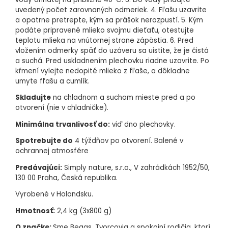
uvedený počet zarovnaných odmeriek. 4. Fľašu uzavrite
a opatrne pretrepte, kým sa prášok nerozpustí. 5. Kým
podáte pripravené mlieko svojmu dieťaťu, otestujte
teplotu mlieka na vnútornej strane zápästia. 6. Pred
vložením odmerky späť do uzáveru sa uistite, že je čistá
a suchá. Pred uskladnením plechovku riadne uzavrite. Po
kŕmení vylejte nedopité mlieko z fľaše, a dôkladne
umyte fľašu a cumlík.
Skladujte
na chladnom a suchom mieste pred a po
otvorení (nie v chladničke).
Minimálna trvanlivosť do:
viď dno plechovky.
Spotrebujte do
4 týždňov po otvorení. Balené v
ochrannej atmosfére
Predávajúci:
Simply nature, s.r.o., V zahrádkách 1952/50,
130 00 Praha, Česká republika.
Vyrobené v Holandsku.
Hmotnosť:
2,4 kg (3x800 g)
O značke:
Sme Beggs. Tvorcovia a spokojní rodičia, ktorí