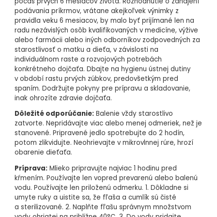
počas prvých 6 mesiacov života. Rozhodnutie o zahájení
podávania príkrmov, vrátane akejkoľvek výnimky z
pravidla veku 6 mesiacov, by malo byť prijímané len na
radu nezávislých osôb kvalifikovaných v medicíne, výžive
alebo farmácii alebo iných odborníkov zodpovedných za
starostlivosť o matku a dieťa, v závislosti na
individuálnom raste a rozvojových potrebách
konkrétneho dojčaťa. Dbajte na hygienu ústnej dutiny
v období rastu prvých zúbkov, predovšetkým pred
spaním. Dodržujte pokyny pre prípravu a skladovanie,
inak ohrozíte zdravie dojčaťa.
Dôležité odporúčanie:
Balenie vždy starostlivo
zatvorte. Nepridávajte viac alebo menej odmeriek, než je
stanovené. Pripravené jedlo spotrebujte do 2 hodín,
potom zlikvidujte. Neohrievajte v mikrovlnnej rúre, hrozí
obarenie dieťaťa.
Príprava:
Mlieko pripravujte najviac 1 hodinu pred
kŕmením. Používajte len vopred prevarenú alebo balenú
vodu. Používajte len priloženú odmerku. 1. Dôkladne si
umyte ruky a uistite sa, že fľaša a cumlík sú čisté
a sterilizované. 2. Naplňte fľašu správnym množstvom
vody ohriatej na približne 40°C. 3. Do vody pridajte