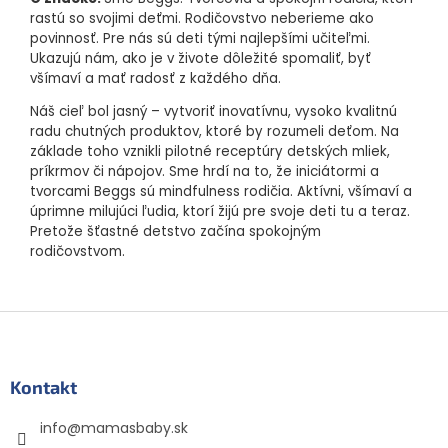
rastú so svojimi deťmi. Rodičovstvo neberieme ako
povinnosť. Pre nás sú deti tými najlepšími učiteľmi.
Ukazujú nám, ako je v živote dôležité spomaliť, byť
všímaví a mať radosť z každého dňa.
Náš cieľ bol jasný – vytvoriť inovatívnu, vysoko kvalitnú
radu chutných produktov, ktoré by rozumeli deťom. Na
základe toho vznikli pilotné receptúry detských mliek,
príkrmov či nápojov. Sme hrdí na to, že iniciátormi a
tvorcami Beggs sú mindfulness rodičia. Aktívni, všímaví a
úprimne milujúci ľudia, ktorí žijú pre svoje deti tu a teraz.
Pretože šťastné detstvo začína spokojným
rodičovstvom.
Z
á
p
ä
Kontakt
t
info
@
mamasbaby.sk
i