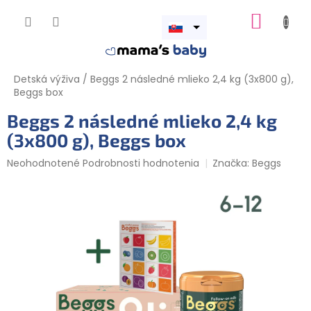
Prejsť
NÁKUP
na
obsah
Otvoriť
KOŠÍK
menu
Detská výživa
/
Beggs 2 následné mlieko 2,4 kg (3x800 g),
Beggs box
Beggs 2 následné mlieko 2,4 kg
(3x800 g), Beggs box
Priemerné
Neohodnotené
Podrobnosti hodnotenia
Značka:
Beggs
hodnotenie
produktu
je
0,0
z
5
hviezdičiek.