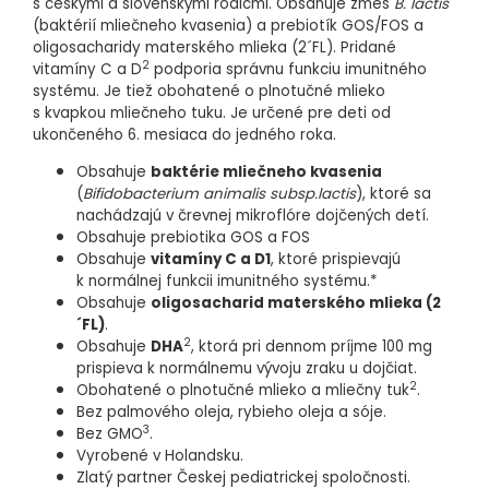
tučne. Zloženie sa vzťahuje k sušenému stavu potraviny.
s českými a slovenskými rodičmi. Obsahuje zmes
B. lactis
(baktérií mliečneho kvasenia) a prebiotík GOS/FOS a
oligosacharidy materského mlieka (2´FL). Pridané
2
vitamíny C a D
podporia správnu funkciu imunitného
systému. Je tiež obohatené o plnotučné mlieko
s kvapkou mliečneho tuku. Je určené pre deti od
ukončeného 6. mesiaca do jedného roka.
Obsahuje
baktérie mliečneho kvasenia
(
Bifidobacterium animalis subsp.lactis
), ktoré sa
nachádzajú v črevnej mikroflóre dojčených detí.
Obsahuje prebiotika GOS a FOS
Obsahuje
vitamíny C a D1
, ktoré prispievajú
k normálnej funkcii imunitného systému.*
Obsahuje
oligosacharid materského mlieka (2
´FL)
.
2
Obsahuje
DHA
, ktorá pri dennom príjme 100 mg
prispieva k normálnemu vývoju zraku u dojčiat.
2
Obohatené o plnotučné mlieko a mliečny tuk
.
Bez palmového oleja, rybieho oleja a sóje.
3
Bez GMO
.
Vyrobené v Holandsku.
Zlatý partner Českej pediatrickej spoločnosti.