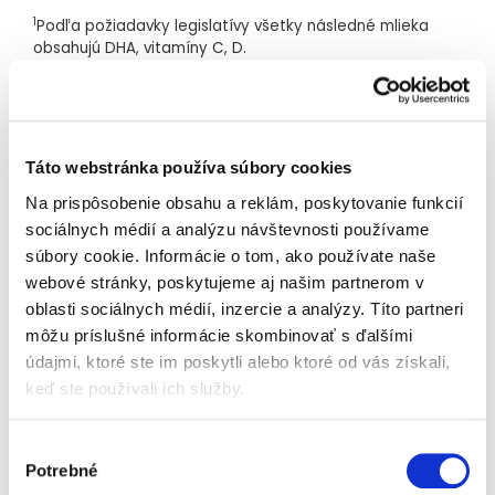
1
Podľa požiadavky legislatívy všetky
následné
mlieka
obsahujú DHA, vitamíny C, D.
2
Obsahuje
0,25 g mliečneho tuku na 100 ml
pripravovaného mlieka.
3
Bez GMO podľa legislatívy ako všetka dojčenská
a detská výživa.
Táto webstránka používa súbory cookies
Zloženie:
demineralizovaná srvátka v prášku (z
MLIEKA
),
Na prispôsobenie obsahu a reklám, poskytovanie funkcií
rastlinné oleje (slnečnicový, kokosový, repkový), sušené
sociálnych médií a analýzu návštevnosti používame
odtučnené
MLIEKO
, laktóza (z
MLIEKA
), galakto-
súbory cookie. Informácie o tom, ako používate naše
oligosacharidy (z
MLIEKA
) 6,3 %, maltodextrín, sušené
webové stránky, poskytujeme aj našim partnerom v
plnotučné
MLIEKO
4,75 %, fosforečnan trivápenatý,
oblasti sociálnych médií, inzercie a analýzy. Títo partneri
uhličitan vápenatý, chlorid sodný, chlorid draselný, tri-
magnesium dicitrát, citran draselný,
Mliečny tuk: 1,79 g/100 g; 0,25 g/100 ml
môžu príslušné informácie skombinovať s ďalšími
hydrogénfosforečnan draselný, hydroxid vápenatý, síran
údajmi, ktoré ste im poskytli alebo ktoré od vás získali,
1
100ml
Beggs 2
= 90 ml vody + 3 zarovnané odmerky (12,6 g
železnatý, síran zinočnatý, síran meďnatý, síran
prášku)
keď ste používali ich služby.
mangánatý, jodid draselný, seleničitan sodný, kukuričný
2
oligosacharid, ktorý je štruktúrou totožný s tým v materskom
sirup,
2‘-FUKOZYLLAKTÓZA
0,75 %, frukto-
mlieku
oligosacharidy 0,7 %, olej z Crypthecodinium cohnii, L-
Výber
askorban sodný, cholín chlorid, D-alfa-tokoferylacetát,
Potrebné
súhlasu
nikotínamid, D-pantotenát vápenatý, tiamínhydrochlorid,