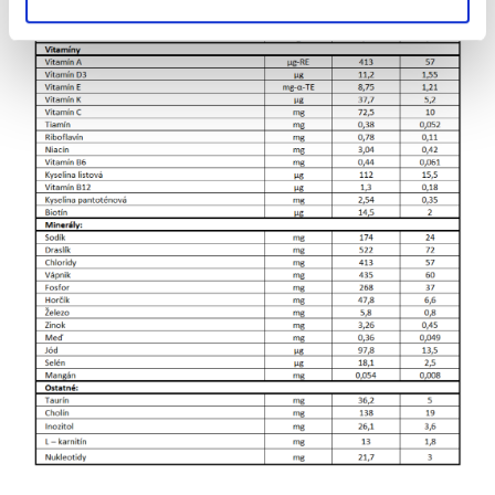
Nepridávajte viac alebo menej odmeriek, než je stanovené.
Pripravené jedlo spotrebujte do 2 hodín, potom zlikvidujte.
Neohrievajte v mikrovlnnej rúre, hrozí obarenie dieťaťa.
Príprava:
Mlieko pripravujte najviac 1 hodinu pred kŕmením.
Používajte len vopred prevarenú alebo balenú vodu. Používajte
len priloženú odmerku. 1. Dôkladne si umyte ruky a uistite sa, že
fľaša a cumlík sú čisté a sterilizované. 2. Naplňte fľašu
správnym množstvom vody ohriatej na približne 40°C. 3. Do
vody pridajte uvedený počet zarovnaných odmeriek. 4. Fľašu
uzavrite a opatrne pretrepte, kým sa prášok nerozpustí. 5. Kým
podáte pripravené mlieko svojmu dieťaťu, otestujte teplotu
mlieka na vnútornej strane zápästia. 6. Pred vložením odmerky
späť do uzáveru sa uistite, že je čistá a suchá. Pred
uskladnením plechovku riadne uzavrite. Po kŕmení vylejte
nedopité mlieko z fľaše, a dôkladne umyte fľašu a cumlík.
Skladujte
na chladnom a suchom mieste pred a po otvorení
(nie v chladničke).
Minimálna trvanlivosť do:
viď dno plechovky.
Spotrebujte do
4 týždňov po otvorení. Balené v ochrannej
atmosfére
Predávajúci:
Simply nature, s.r.o., V zahrádkách 1952/50, 130 00
Praha, Česká republika.