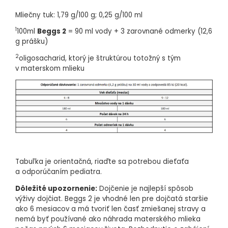
Vyrobené v Holandsku.
Mliečny tuk: 1,79 g/100 g; 0,25 g/100 ml
Hmotnosť:
2,4 kg (3x800 g)
1
100ml
Beggs 2
= 90 ml vody + 3 zarovnané odmerky (12,6
O značke:
Sme Beggs. Tvorcovia a spokojní rodičia, ktorí rastú
so svojimi deťmi. Rodičovstvo neberieme ako povinnosť. Pre
g prášku)
nás sú deti tými najlepšími učiteľmi. Ukazujú nám, ako je
2
v živote dôležité spomaliť, byť všímaví a mať radosť z každého
oligosacharid, ktorý je štruktúrou totožný s tým
dňa.
v materskom mlieku
Náš cieľ bol jasný – vytvoriť inovatívnu, vysoko kvalitnú radu
chutných produktov, ktoré by rozumeli deťom. Na základe toho
vznikli pilotné receptúry detských mliek, príkrmov či nápojov.
Sme hrdí na to, že iniciátormi a tvorcami Beggs sú mindfulness
rodičia. Aktívni, všímaví a úprimne milujúci ľudia, ktorí žijú pre
svoje deti tu a teraz. Pretože šťastné detstvo začína
spokojným rodičovstvom.
Tabuľka je orientačná, riaďte sa potrebou dieťaťa
a odporúčaním pediatra.
Dôležité upozornenie:
Dojčenie je najlepší spôsob
výživy dojčiat. Beggs 2 je vhodné len pre dojčatá staršie
ako 6 mesiacov a má tvoriť len časť zmiešanej stravy a
nemá byť používané ako náhrada materského mlieka