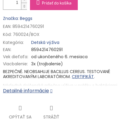
Pridať do košíka
Značka: Beggs
EAN: 8594214760291
Kód:
760024/BOX
Kategória
:
Detská výživa
EAN
:
8594214760291
Vek dieťaťa
:
od ukončeného 6. mesiaca
Viacbalenie
:
3x (trojbalenie)
BEZPEČNÉ. NEOBSAHUJE BACILLUS CEREUS. TESTOVANÉ
AKREDITOVANÝM LABORATÓRIOM.
CERTIFIKÁT
.
Následná dojčenská mliečna výživa v prášku s baktériami
Detailné informácie
mliečneho kvasenia (
Bifidobacterium animalis subsp. lactis
).
Pre výživu dojčiat od ukončeného 6. do 12. mesiaca.
Dojčenské mlieko Beggs bolo vyvinuté v spolupráci s českými a
slovenskými rodičmi. Obsahuje zmes
B. lactis
(baktérií
OPÝTAŤ SA
STRÁŽIŤ
mliečneho kvasenia) a prebiotík GOS/FOS a oligosacharidy
2
materského mlieka (2´FL). Pridané vitamíny C a D
podporia
správnu funkciu imunitného systému. Je tiež obohatené o