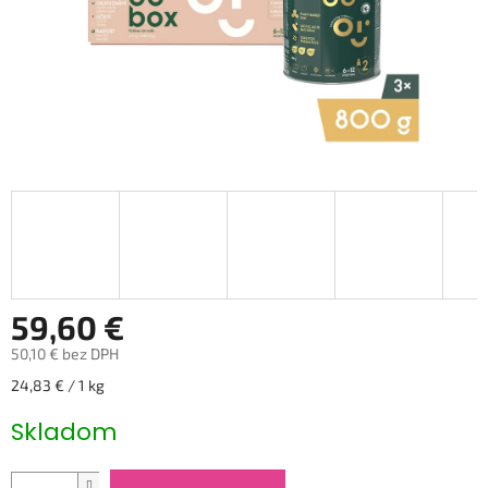
59,60 €
50,10 € bez DPH
Jednotková
24,83 € / 1 kg
cena:
Skladom