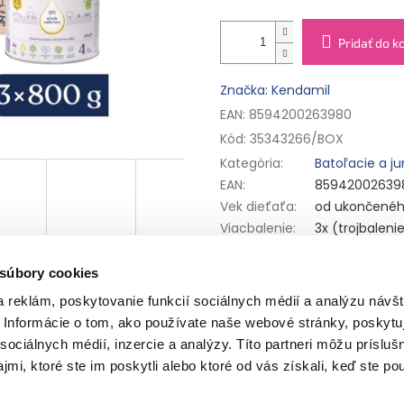
Pridať do k
Značka: Kendamil
EAN: 8594200263980
Kód:
35343266/BOX
Kategória
:
Batoľacie a ju
EAN
:
85942002639
Vek dieťaťa
:
od ukončenéh
Viacbalenie
:
3x (trojbaleni
Bezpečnosť potvrdená nezáv
 súbory cookies
Mliečna výživa malých detí v 
mesiaca.
 reklám, poskytovanie funkcií sociálnych médií a analýzu návšt
Informácie o tom, ako používate naše webové stránky, poskytu
sociálnych médií, inzercie a analýzy. Títo partneri môžu prísluš
Ukážte deťom, že učenie môže b
vezmite pastelky a vráťte zvie
mi, ktoré ste im poskytli alebo ktoré od vás získali, keď ste pou
miestom. Možno dokonca vymys
akejkoľvek skutočnej rozprávko