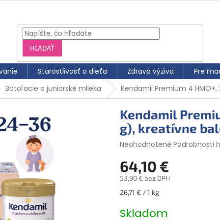
HĽADAŤ
vanie
Starostlivosť o dieťa
Zdravá výživa
Pre ma
Batoľacie a juniorské mlieka
Kendamil Premium 4 HMO+, 2,
Kendamil Premiu
g), kreatívne ba
Priemerné
Neohodnotené
Podrobnosti 
hodnotenie
64,10 €
produktu
je
53,90 € bez DPH
0,0
z
Jednotková
26,71 € / 1 kg
5
cena:
hviezdičiek.
Skladom