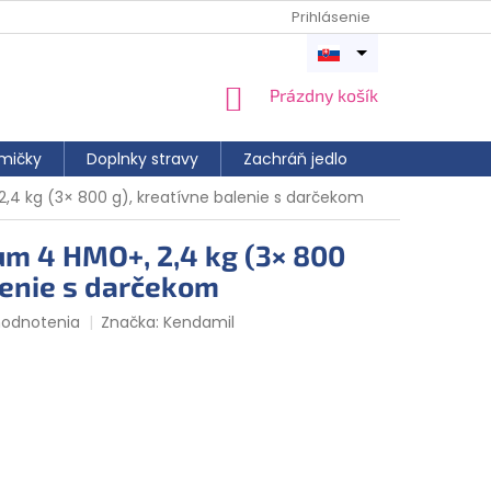
Prihlásenie
Otvoriť
menu
NÁKUPNÝ
Prázdny košík
KOŠÍK
mičky
Doplnky stravy
Zachráň jedlo
4 kg (3× 800 g), kreatívne balenie s darčekom
m 4 HMO+, 2,4 kg (3× 800
lenie s darčekom
hodnotenia
Značka:
Kendamil