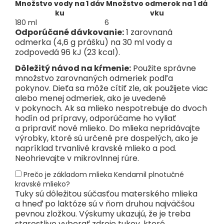
Množstvo vody na 1 dáv
Množstvo odmerok na 1 dá
ku
vku
180 ml
6
Odporúčané dávkovanie:
1 zarovnaná
odmerka (4,6 g prášku) na 30 ml vody a
zodpovedá 96 kJ (23 kcal).
Dôležitý návod na kŕmenie:
Použite správne
množstvo zarovnaných odmeriek podľa
pokynov. Dieťa sa môže cítiť zle, ak použijete viac
alebo menej odmeriek, ako je uvedené
v pokynoch. Ak sa mlieko nespotrebuje do dvoch
hodín od prípravy, odporúčame ho vyliať
a pripraviť nové mlieko. Do mlieka nepridávajte
výrobky, ktoré sú určené pre dospelých, ako je
napríklad trvanlivé kravské mlieko a pod.
Neohrievajte v mikrovlnnej rúre.
Prečo je základom mlieka Kendamil plnotučné
kravské mlieko?
Tuky sú dôležitou súčasťou materského mlieka
a hneď po laktóze sú v ňom druhou najväčšou
pevnou zložkou. Výskumy ukazujú, že je treba
starostlivo vyberať zdroje tukov, ktoré