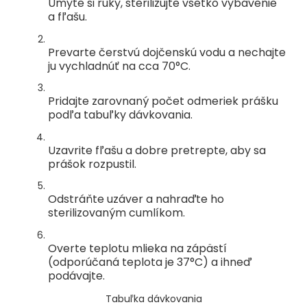
Umyte si ruky, sterilizujte všetko vybavenie
a fľašu.
Prevarte čerstvú dojčenskú vodu a nechajte
ju vychladnúť na cca 70°C.
Pridajte zarovnaný počet odmeriek prášku
podľa tabuľky dávkovania.
Uzavrite fľašu a dobre pretrepte, aby sa
prášok rozpustil.
Odstráňte uzáver a nahraďte ho
sterilizovaným cumlíkom.
Overte teplotu mlieka na zápästí
(odporúčaná teplota je 37°C) a ihneď
podávajte.
Tabuľka dávkovania