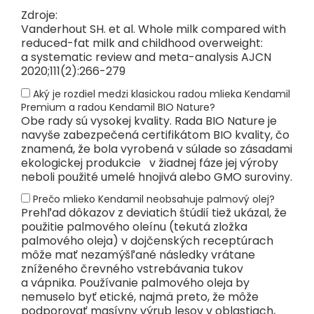
Zdroje:
Vanderhout SH. et al. Whole milk compared with
reduced-fat milk and childhood overweight:
a systematic review and meta-analysis AJCN
2020;111(2):266-279
Aký je rozdiel medzi klasickou radou mlieka Kendamil
Premium a radou Kendamil BIO Nature?
Obe rady sú vysokej kvality. Rada BIO Nature je
navyše zabezpečená certifikátom BIO kvality, čo
znamená, že bola vyrobená v súlade so zásadami
ekologickej produkcie v žiadnej fáze jej výroby
neboli použité umelé hnojivá alebo GMO suroviny.
Prečo mlieko Kendamil neobsahuje palmový olej?
Prehľad dôkazov z deviatich štúdií tiež ukázal, že
použitie palmového oleínu (tekutá zložka
palmového oleja) v dojčenských receptúrach
môže mať nezamýšľané následky vrátane
zníženého črevného vstrebávania tukov
a vápnika. Používanie palmového oleja by
nemuselo byť etické, najmä preto, že môže
podporovať masívny výrub lesov v oblastiach,