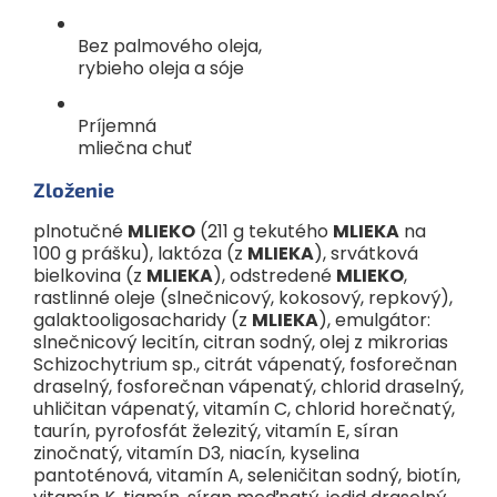
3
3’GL
g
0,06
0,01
Bez palmového oleja,
Bielkoviny (N x 6.25)
g
11,5
1,6
rybieho oleja a sóje
1
100ml KENDAMIL NATURE 3
= 90 ml prevarenej vody + 3
Príjemná
zarovnané odmerky (12,9 g prášku)
mliečna chuť
2
mastné kyseliny.
Zloženie
3
3´Galaktozyllaktóza
(oligosacharid materského mlieka,
patriaci do skupiny HMO⁴)
plnotučné
MLIEKO
(211 g tekutého
MLIEKA
na
100 g prášku), laktóza (z
MLIEKA
), srvátková
4
Human Milk Oligosaccharides.
bielkovina (z
MLIEKA
), odstredené
MLIEKO
,
* DHA je rastlinného pôvodu
rastlinné oleje (slnečnicový, kokosový, repkový),
galaktooligosacharidy (z
MLIEKA
), emulgátor:
* Podľa legislatívy všetky následné mlieka obsahujú DHA
slnečnicový lecitín, citran sodný, olej z mikrorias
Schizochytrium sp., citrát vápenatý, fosforečnan
draselný, fosforečnan vápenatý, chlorid draselný,
Vitamíny SK
uhličitan vápenatý, vitamín C, chlorid horečnatý,
Vitamín A
μg-RE
420
58
(15 %+)
taurín, pyrofosfát železitý, vitamín E, síran
zinočnatý, vitamín D3, niacín, kyselina
Vitamín D3
μg
12
1,7
(24 %+)
pantoténová, vitamín A, seleničitan sodný, biotín,
Vitamín E
mg-α-TE
11
1,5
(28 %+)