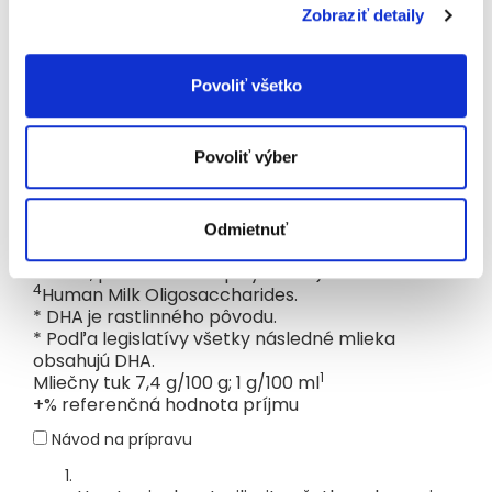
Jód
μg
94
13
Zobraziť detaily
+)
(13 %
Selén
μg
18
2,5
+)
Mangán
μg
60
8,3
Povoliť všetko
Fluoridy
μg
<200
<30
Ostatné
L-karnitín
mg
18
2,5
Povoliť výber
Taurín
mg
48
6,6
1
100ml KENDAMIL NATURE 3
= 90 ml prevarenej
vody + 3 zarovnané odmerky (12,9 g prášku).
2
mastné kyseliny.
Odmietnuť
3
3'Galaktozyllaktóza (oligosacharid materského
4
mlieka, patriaci do skupiny HMO
).
4
Human Milk Oligosaccharides.
* DHA je rastlinného pôvodu.
* Podľa legislatívy všetky následné mlieka
obsahujú DHA.
1
Mliečny tuk 7,4 g/100 g; 1 g/100 ml
+% referenčná hodnota príjmu
Návod na prípravu