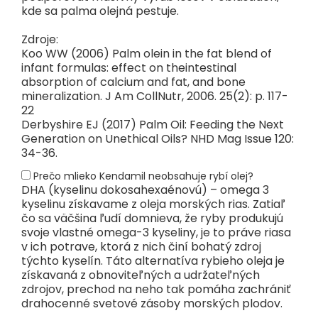
kde sa palma olejná pestuje.
Zdroje:
Koo WW (2006) Palm olein in the fat blend of
infant formulas: effect on theintestinal
absorption of calcium and fat, and bone
mineralization. J Am CollNutr, 2006. 25(2): p. 117-
22
Derbyshire EJ (2017) Palm Oil: Feeding the Next
Generation on Unethical Oils? NHD Mag Issue 120:
34-36.
Prečo mlieko Kendamil neobsahuje rybí olej?
DHA (kyselinu dokosahexaénovú) – omega 3
kyselinu získavame z oleja morských rias. Zatiaľ
čo sa väčšina ľudí domnieva, že ryby produkujú
svoje vlastné omega-3 kyseliny, je to práve riasa
v ich potrave, ktorá z nich činí bohatý zdroj
týchto kyselín. Táto alternatíva rybieho oleja je
získavaná z obnoviteľných a udržateľných
zdrojov, prechod na neho tak pomáha zachrániť
drahocenné svetové zásoby morských plodov.