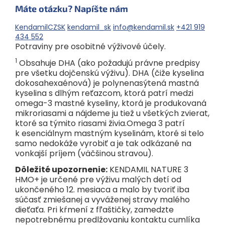
Máte otázku? Napíšte nám
KendamilCZSK
kendamil_sk
info@kendamil.sk
+421 919
434 552
Potraviny pre osobitné výživové účely.
1
Obsahuje DHA (ako požadujú právne predpisy
pre všetku dojčenskú výživu). DHA (čiže kyselina
dokosahexaénová) je polynenasýtená mastná
kyselina s dlhým reťazcom, ktorá patrí medzi
omega-3 mastné kyseliny, ktorá je produkovaná
mikroriasami a nájdeme ju tiež u všetkých zvierat,
ktoré sa týmito riasami živia.Omega 3 patrí
k esenciálnym mastným kyselinám, ktoré si telo
samo nedokáže vyrobiť a je tak odkázané na
vonkajší príjem (väčšinou stravou).
Dôležité upozornenie:
KENDAMIL NATURE 3
HMO+ je určené pre výživu malých detí od
ukončeného 12. mesiaca a malo by tvoriť iba
súčasť zmiešanej a vyváženej stravy malého
dieťaťa. Pri kŕmení z fľaštičky, zamedzte
nepotrebnému predlžovaniu kontaktu cumlíka