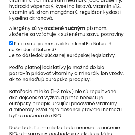
vitamín K, tiamín, síran meďnatý, jodid draselný,
hydroxid vápenatý, kyselina listová, vitamín B12,
Vitamín K
μg
73
10
(83 %+)
vitamín B6, síran mangánatý, regulátor kyslosti:
Vitamín C
mg
90
12
(27%+ )
kyselina citrónová.
Tiamín (B1)
mg
1,1
0,2
(40 %+)
Alergény sú vyznačené
tučným
písmom.
Zloženie sa vzťahuje k sušenému stavu potraviny.
Riboflavín
mg
1,2
0,2
(29 %+)
Niacín
mg
4,9
0,7
(10 %+)
Prečo sme premenovali Kendamil Bio Nature 3
na Kendamil Nature 3?
Vitamín B6
mg
0,6
0,1
(14 %+)
Je to dôsledok súčasnej európskej legislatívy.
Folát
μg-(DFE)
147
20,3
(16 %+)
Podľa platnej legislatívy je možné do bio
Vitamín B12
μg
1,2
0,2
(25 %+)
potravín pridávať vitamíny a minerály len vtedy,
ak to nariaďujú európske predpisy.
Kyselina
mg
6,0
0,8
(27 %+)
pantoténová
Batoľacie mlieka (1–3 roky) nie sú regulované
Biotín
μg
24
3,3
(33 %+)
ako dojčenská výživa, a preto neexistuje
európsky predpis určujúci pridávané vitamíny
a minerály. Kvôli tejto absencii pravidiel nemôžu
Minerálne látky SK
byť označená ako BIO.
Sodík
mg
205
28,3
Naše batoľacie mlieko teda nenesie označenie
Draslík
mg
605
83,5
(8 %+ )
BIO, ale suroviny pochádzajú z ekologického