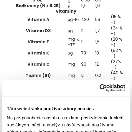
% referenčná hodnota príjmu
Bielkoviny (N x 6.25)
g
11,5
1,6
Vitamíny
(15 %
Vitamín A
μg-RE
420
58
+)
(24 %
Vitamín D3
μg
12
1,7
+)
mg-α
(28 %
Vitamín E
11
1,5
-TE
+)
(83 %
Vitamín K
μg
73
10
+)
(27%
Vitamín C
mg
90
12
+ )
(40 %
Tiamín (B1)
mg
1,1
0,2
+)
(29 %
Riboflavín
mg
1,2
0,2
+)
(10 %
Niacín
mg
4,9
0,7
+)
(14 %
Vitamín B6
mg
0,6
0,1
Táto webstránka používa súbory cookies
+)
μg-(D
(16 %
Na prispôsobenie obsahu a reklám, poskytovanie funkcií
Folát
147
20,3
FE)
+)
sociálnych médií a analýzu návštevnosti používame
(25 %
Vitamín B12
μg
1,2
0,2
súbory cookie. Informácie o tom, ako používate naše