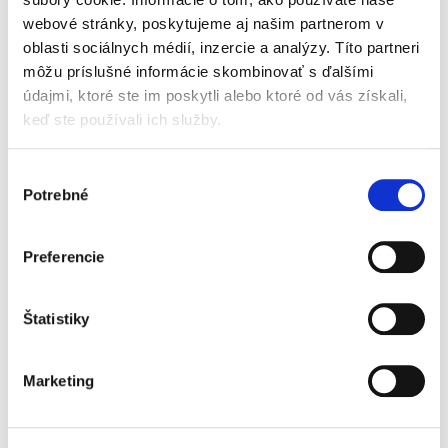
+)
webové stránky, poskytujeme aj našim partnerom v
(27 %
Kyselina pantoténová
mg
6
0,8
+)
oblasti sociálnych médií, inzercie a analýzy. Títo partneri
(33 %
môžu príslušné informácie skombinovať s ďalšími
Biotín
μg
24
3,3
+)
údajmi, ktoré ste im poskytli alebo ktoré od vás získali,
Minerálne látky
keď ste používali ich služby.
Sodík
mg
205
28,3
(8 %+
Draslík
mg
605
83,5
)
Výber
(10 %
Chlorid
mg
360
49,7
Potrebné
+)
súhlasu
(14 %
Vápnik
mg
540
74,5
+)
(9 %+
Preferencie
Fosfor
mg
370
51,1
)
(10%
Horčík
mg
56
7,7
+)
Štatistiky
(11 %
Železo
mg
6,2
0,9
+)
(10 %
Zinok
mg
3,9
0,5
Marketing
+)
(11 %
Meď
μg
400
55
+)
(16 %