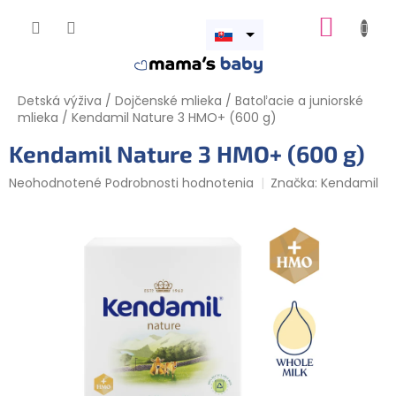
Prejsť
NÁKUP
na
obsah
Otvoriť
KOŠÍK
menu
Detská výživa
/
Dojčenské mlieka
/
Batoľacie a juniorské
mlieka
/
Kendamil Nature 3 HMO+ (600 g)
Kendamil Nature 3 HMO+ (600 g)
Priemerné
Neohodnotené
Podrobnosti hodnotenia
Značka:
Kendamil
hodnotenie
produktu
je
0,0
z
5
hviezdičiek.