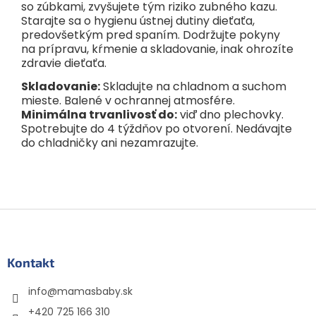
so zúbkami, zvyšujete tým riziko zubného kazu.
Starajte sa o hygienu ústnej dutiny dieťaťa,
predovšetkým pred spaním. Dodržujte pokyny
na prípravu, kŕmenie a skladovanie, inak ohrozíte
zdravie dieťaťa.
Skladovanie:
Skladujte na chladnom a suchom
mieste. Balené v ochrannej atmosfére.
Minimálna trvanlivosť do:
viď dno plechovky.
Spotrebujte do 4 týždňov po otvorení. Nedávajte
do chladničky ani nezamrazujte.
Z
á
p
ä
Kontakt
t
info
@
mamasbaby.sk
i
e
+420 725 166 310