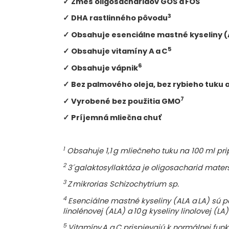
✓ Zmes oligosacharidov GOS a FOS
3
✓ DHA rastlinného pôvodu
✓ Obsahuje esenciálne mastné kyseliny (
5
✓ Obsahuje vitamíny A a C
6
✓ Obsahuje vápnik
✓ Bez palmového oleja, bez rybieho tuku 
7
✓ Vyrobené bez použitia GMO
✓ Príjemná mliečna chuť
1
Obsahuje 1,1 g mliečneho tuku na 100 ml pr
2
3´galaktosyllaktóza je oligosacharid mate
3
Z mikrorias Schizochytrium sp.
4
Esenciálne mastné kyseliny (ALA a LA) sú po
linolénovej (ALA) a 10 g kyseliny linolovej (LA
5
Vitamíny A a C prispievajú k normálnej fun