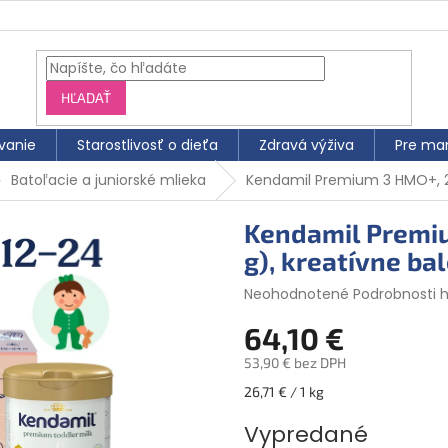
HĽADAŤ
vanie
Starostlivosť o dieťa
Zdravá výživa
Pre ma
Batoľacie a juniorské mlieka
Kendamil Premium 3 HMO+, 2,
Kendamil Premiu
g), kreatívne ba
Priemerné
Neohodnotené
Podrobnosti 
hodnotenie
64,10 €
produktu
je
53,90 € bez DPH
0,0
z
Jednotková
26,71 € / 1 kg
5
cena:
hviezdičiek.
Vypredané