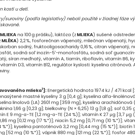
prirodzene sa vyskytujúci L-kar
 kostí u detí.
Výživové údaje
Energetická hodnota
y/suroviny (podľa legislatívy) neboli použité v žiadnej fáze 
Tuky
ískavané.
- z toho nasýtené mastné
MLIEKA
na 100 g prášku), laktóza (z
MLIEKA
) sušené odstred
- polynenasýtené mastné 
z
MLÉKA
) 2,2 %, fosforečnan vápenatý, mliečnan vápenatý, hydr
- kyselina alfa-linolénová 
, askorban sodný, fruktooligosacharidy 0,16 %, citran vápenatý,
- kyselina dokozahexaéno
fát, sodná soľ inozín-5′-monofosfátu, sodná soľ guanozín-5
- kyselina linolová (LA)
ý, síran meďnatý, vitamín A, tiamín, riboflavín, vitamín B6, ky
- kyselina arachidónová (
, vitamín D3, vitamín B12, regulátor kyslosti: kyselina citrónov
Sacharidy
aviny.
- z toho cukry
- z toho laktóza
Vláknina
1
pravovaného mlieka
]:
Energetická hodnota 1974 kJ / 471 kcal [27
Bielkoviny (N x 6.25)
nenasýtené mastné kyseliny 3 g [0,4 g]; kyselina alfa-linoléno
Soľ
ina linolová (LA) 2601 mg [359 mg], kyselina arachidónová (A
Vitamíny:
knina 1,66 g [0,23 g]; bielkoviny (N × 6,25) 13 g [1,8 g]; soľ 0,3
Vitamín A
amín E 9 mg-α-TE [1,2 mg-α-TE (24 %)]; vitamín K 27 μg [3,7 μg 
Vitamín D3
,86 mg [0,12 mg (17 %*)]; niacín 5,2 mg [0,71 mg (10 %*)]; vita
14 %*)]; kyselina pantoténová 3,2 mg [0,44 mg (15 %*)]; biotín 1
Vitamín E
 mg [52 mg (10 %*)]; vápnik 880 mg [121 mg (22 %*)]; fosfor 4