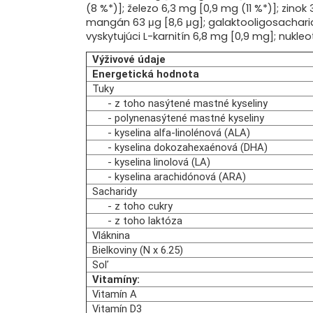
(8 %*)]; železo 6,3 mg [0,9 mg (11 %*)]; zinok 
mangán 63 μg [8,6 μg]; galaktooligosacharidy 
vyskytujúci L-karnitín 6,8 mg [0,9 mg]; nukle
Výživové údaje
Energetická hodnota
Tuky
-
z toho nasýtené mastné kyseliny
-
polynenasýtené mastné kyseliny
-
kyselina alfa-linolénová (ALA)
-
kyselina dokozahexaénová (DHA)
-
kyselina linolová (LA)
-
kyselina arachidónová (ARA)
Sacharidy
- z toho cukry
- z toho laktóza
Vláknina
B
ielkoviny
(N x 6.25)
S
oľ
Vitamíny:
Vitamín A
Vitamín D3