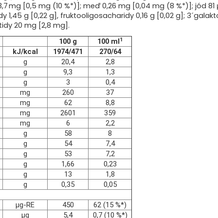
Vitamín K
3,7 mg [0,5 mg (10 %*)]; meď 0,26 mg [0,04 mg (8 %*)]; jód 81 μg
Vitamín C
1,45 g [0,22 g], fruktooligosacharidy 0,16 g [0,02 g]; 3´galakt
Tiamín
otidy 20 mg [2,8 mg].
Riboflavín
1
100 g
100 ml
Niacín
kJ/kcal
1974/471
270/64
Vitamín B6
g
20,4
2,8
Kyselina listová
g
9,3
1,3
Vitamín B12
g
3
0,4
Kyselina pantoténová
mg
260
37
Biotín
mg
62
8,8
Minerálne látky:
mg
2601
359
Sodík
mg
6
2,2
Draslík
g
58
8
Chlorid
g
54
7,4
Vápnik
g
53
7,2
Fosfor
g
1,66
0,23
Horčík
g
13
1,8
Železo
g
0,35
0,05
Zinok
Meď
μg-RE
450
62 (15 %*)
Jód
μg
5,4
0,7 (10 %*)
Selén