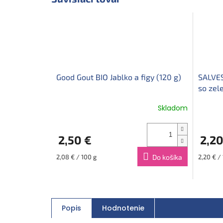
Good Gout BIO Jablko a figy (120 g)
SALVES
so zel
Skladom
2,50 €
2,20
Jednotková
Jednotk
2,08 € / 100 g
Do košíka
2,20 € /
cena:
cena:
Popis
Hodnotenie