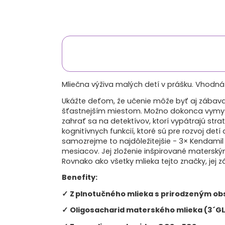
Mliečna výživa malých detí v prášku. Vhodná
Ukážte deťom, že učenie môže byť aj zábava. 
šťastnejším miestom. Možno dokonca vymyslí
zahrať sa na detektívov, ktorí vypátrajú strat
kognitívnych funkcií, ktoré sú pre rozvoj de
samozrejme to najdôležitejšie - 3× Kendami
mesiacov. Jej zloženie inšpirované materský
Rovnako ako všetky mlieka tejto značky, jej
Benefity:
✓ Z plnotučného mlieka s prirodzeným o
✓ Oligosacharid materského mlieka (3´GL