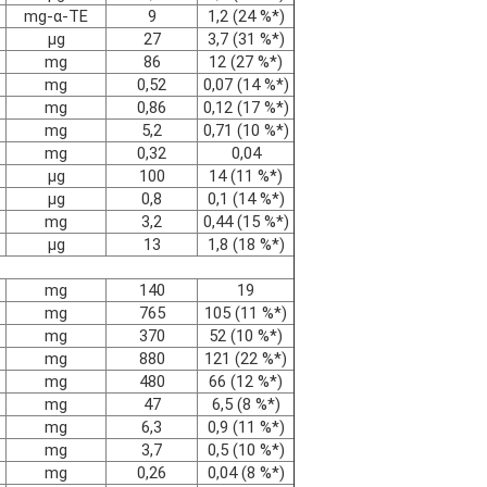
mg-α-TE
9
1,2 (24 %*)
Mangán
μg
27
3,7 (31 %*)
Ostatné:
mg
86
12 (27 %*)
Galaktooligosacharidy
mg
0,52
0,07 (14 %*)
Fruktooligosacharidy
mg
0,86
0,12 (17 %*)
3´galaktosyllaktóza
mg
5,2
0,71 (10 %*)
prirodzene sa vyskytujúci L-ka
mg
0,32
0,04
Nukleotidy
μg
100
14 (11 %*)
Mliečny tuk 8,1 g na 100 g [1,1
μg
0,8
0,1 (14 %*)
hodnota príjmu.
mg
3,2
0,44 (15 %*)
1
Štandardné riedenie:
Kendami
μg
13
1,8 (18 %*)
prášku) a 90 ml prevarenej vod
čo zodpovedá 91 kJ (22 kcal).
mg
140
19
Dôležité upozornenie:
Dojčenie 
mg
765
105 (11 %*)
Premium 3 HMO+ je určený na 
mg
370
52 (10 %*)
mal by tvoriť len súčasť ich zm
mg
880
121 (22 %*)
vyhýbajte zbytočnému predlžov
mg
480
66 (12 %*)
zvyšuje riziko vzniku zubného 
mg
47
6,5 (8 %*)
spaním. Dodržiavajte pokyny na
zdravie dieťaťa. Nie je určené 
mg
6,3
0,9 (11 %*)
mg
3,7
0,5 (10 %*)
mg
0,26
0,04 (8 %*)