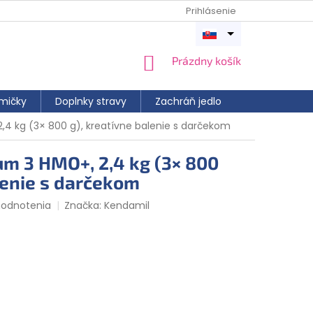
Prihlásenie
Otvoriť
menu
NÁKUPNÝ
Prázdny košík
KOŠÍK
mičky
Doplnky stravy
Zachráň jedlo
4 kg (3× 800 g), kreatívne balenie s darčekom
m 3 HMO+, 2,4 kg (3× 800
lenie s darčekom
hodnotenia
Značka:
Kendamil