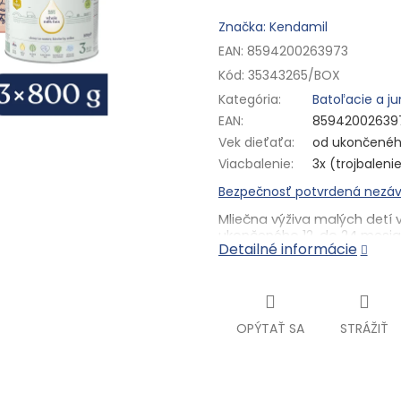
Značka: Kendamil
EAN: 8594200263973
Kód:
35343265/BOX
Kategória
:
Batoľacie a ju
EAN
:
85942002639
Vek dieťaťa
:
od ukončenéh
Viacbalenie
:
3x (trojbaleni
Bezpečnosť potvrdená nezáv
Mliečna výživa malých detí 
ukončeného 12. do 24 mesia
Detailné informácie
Ukážte deťom, že učenie môže b
vezmite pastelky a vráťte zvie
miestom. Možno dokonca vymys
akejkoľvek skutočnej rozprávko
ktorí vypátrajú stratené zvierat
OPÝTAŤ SA
STRÁŽIŤ
spolu užijete. Navyše hra prispe
detí a ich poznávanie sveta mi
lyžička Kendamil a samozrejme
800 g, mliečna výživa malých d