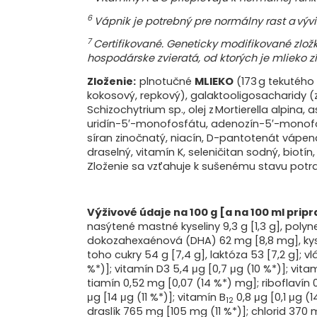
6
Vápnik je potrebný pre normálny rast a vývin
7
Certifikované. Geneticky modifikované zložk
hospodárske zvieratá, od ktorých je mlieko z
Zloženie:
plnotučné
MLIEKO
(173 g tekutého
kokosový, repkový), galaktooligosacharidy (
Schizochytrium sp., olej z Mortierella alpina
uridín-5′-monofosfátu, adenozín-5′-monofos
síran zinočnatý, niacín, D-pantotenát vápenat
draselný, vitamín K, seleničitan sodný, biotín
Zloženie sa vzťahuje k sušenému stavu potr
Výživové údaje na 100 g [a na 100 ml pri
nasýtené mastné kyseliny 9,3 g [1,3 g], poly
dokozahexaénová (DHA) 62 mg [8,8 mg], kysel
toho cukry 54 g [7,4 g], laktóza 53 [7,2 g]; vlá
%*)]; vitamín D3 5,4 μg [0,7 μg (10 %*)]; vit
tiamín 0,52 mg [0,07 (14 %*) mg]; riboflavín 0
μg [14 μg (11 %*)]; vitamín B
0,8 μg [0,1 μg (
12
draslík 765 mg [105 mg (11 %*)]; chlorid 370