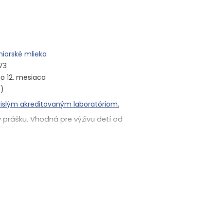
niorské mlieka
73
o 12. mesiaca
e)
islým akreditovaným laboratóriom.
v prášku. Vhodná pre výživu detí od
cov.
yť aj zábava. Vystrihnite spoločne zvieratká,
ratkám farby. Uvidíte, že svet sa stane šťastnejším
líte príbeh, ktorý by sa mohol odohrávať na
vej farme. Nechajte detičky zahrať sa na detektívov,
ká len podľa ich tieňa, a uvidíte, koľko zábavy si
je k rozvoju kognitívnych funkcií, ktoré sú pre rozvoj
moriadne dôležité. Vnútri na vás čaká malý darček -
 to najdôležitejšie - 3× Kendamil Premium 3 HMO+
etí v prášku vhodná pre deti od ukončeného 12. do