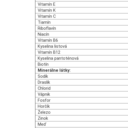
Vitamín E
Vitamín K
Vitamín C
T
iamín
R
iboflavín
Niacín
Vitamín B6
Kyselina listová
Vitamín B12
Kyselina
pantoténová
Biotín
Minerálne látky:
Sodík
Draslík
Chlorid
Vápnik
Fosfor
Horčík
Železo
Zinok
Meď