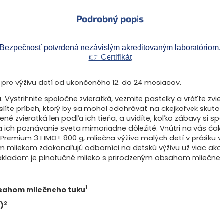
1
Obsahuje 1,1 g mliečneho tuk
Podrobný popis
2
3´galaktosyllaktóza je oligo
(Human Milk Oligosaccharides)
3
Z mikrorias Schizochytrium s
Bezpečnosť potvrdená nezávislým akreditovaným laboratóriom
👉 Certifikát
4
Esenciálne mastné kyseliny (A
Priaznivý účinok je možné dosia
a 10 g kyseliny linolovej (LA) d
 pre výživu detí od ukončeného 12. do 24 mesiacov.
5
Vitamíny A a C prispievajú k 
Vystrihnite spoločne zvieratká, vezmite pastelky a vráťte zvie
6
Vápnik je potrebný pre normáln
te príbeh, ktorý by sa mohol odohrávať na akejkoľvek skutoč
ené zvieratká len podľa ich tieňa, a uvidíte, koľko zábavy si sp
7
Certifikované. Geneticky modi
tí a ich poznávanie sveta mimoriadne dôležité. Vnútri na vás č
použité v žiadnej fáze výroby 
l Premium 3 HMO+ 800 g, mliečna výživa malých detí v prášku 
od ktorých je mlieko získavané
m mliekom zdokonaľujú odborníci na detskú výživu už viac ako 
Zloženie:
plnotučné
MLIEKO
(1
 základom je plnotučné mlieko s prirodzeným obsahom mliečne
(z
MLIEKA
) sušené odstreden
repkový), galaktooligosacharid
vápenatý, hydroxid draselný, ole
1
bsahom mliečneho tuku
alpina, askorban sodný, fruktoo
(cytidín-5′-monofosfát, sodná 
2
)
monofosfát, sodná soľ inozín
monofosfátu), síran železnatý, 