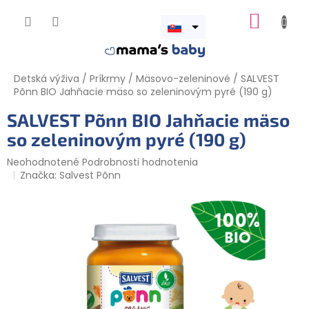
Prejsť
NÁKUP
na
obsah
Otvoriť
KOŠÍK
menu
Detská výživa
/
Príkrmy
/
Mäsovo-zeleninové
/
SALVEST
Põnn BIO Jahňacie mäso so zeleninovým pyré (190 g)
SALVEST Põnn BIO Jahňacie mäso
so zeleninovým pyré (190 g)
Priemerné
Neohodnotené
Podrobnosti hodnotenia
hodnotenie
Značka:
Salvest Põnn
produktu
je
0,0
z
5
hviezdičiek.