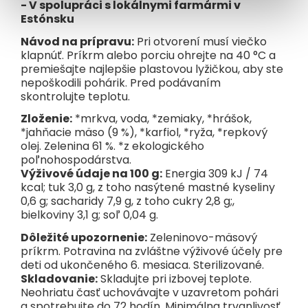
- V spolupráci s lokálnymi farmármi v
Estónsku
Návod na prípravu:
Pri otvorení musí viečko
klapnúť. Príkrm alebo porciu ohrejte na 40 °C a
premiešajte najlepšie plastovou lyžičkou, aby ste
nepoškodili pohárik. Pred podávaním
skontrolujte teplotu.
Zloženie:
*mrkva, voda, *zemiaky, *hrášok,
*jahňacie mäso (9 %), *karfiol, *ryža, *repkový
olej. Zelenina 61 %. *z ekologického
poľnohospodárstva.
Výživové údaje na 100 g:
Energia 309 kJ / 74
kcal; tuk 3,0 g, z toho nasýtené mastné kyseliny
0,6 g; sacharidy 7,9 g, z toho cukry 2,8 g;,
bielkoviny 3,1 g; soľ 0,04 g.
Dôležité upozornenie:
Zeleninovo-mäsový
príkrm. Potravina na zvláštne výživové účely pre
deti od ukončeného 6. mesiaca. Sterilizované.
Skladovanie:
Skladujte pri izbovej teplote.
Neohriatu časť uchovávajte v uzavretom pohári
a spotrebujte do 72 hodín. Minimálna trvanlivosť