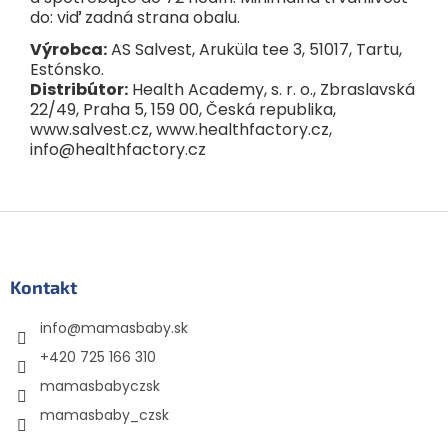
do: viď zadná strana obalu.
Výrobca:
AS Salvest, Aruküla tee 3, 51017, Tartu,
Estónsko.
Distribútor:
Health Academy, s. r. o., Zbraslavská
22/49, Praha 5, 159 00, Česká republika,
www.salvest.cz, www.healthfactory.cz,
info@healthfactory.cz
Z
á
p
ä
Kontakt
t
info
@
mamasbaby.sk
i
e
+420 725 166 310
mamasbabyczsk
mamasbaby_czsk