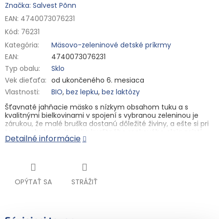
Značka: Salvest Põnn
EAN: 4740073076231
Kód:
76231
Kategória
:
Mäsovo-zeleninové detské príkrmy
EAN
:
4740073076231
Typ obalu
:
Sklo
Vek dieťaťa
:
od ukončeného 6. mesiaca
Vlastnosti
:
BIO
,
bez lepku
,
bez laktózy
Šťavnaté jahňacie mäsko s nízkym obsahom tuku a s
kvalitnými bielkovinami v spojení s vybranou zeleninou je
zárukou, že malé bruška dostanú dôležité živiny, a ešte si pri
tom pochutnajú. Kvapka kvalitného repkového oleja zaistí
Detailné informácie
prísun prirodzených omega-3 mastných nenasýtených
kyselín.
- Vyvinuté poprednou pediatričkou Reet Raukas
- Starostlivo vybrané suroviny
- V spolupráci s lokálnymi farmármi v Estónsku
OPÝTAŤ SA
STRÁŽIŤ
Návod na prípravu:
Pri otvorení musí viečko klapnúť. Príkrm
alebo porciu ohrejte na 40 °C a premiešajte najlepšie
plastovou lyžičkou, aby ste nepoškodili pohárik. Pred