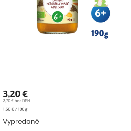
3,20 €
2,70 € bez DPH
Jednotková
1,68 € / 100 g
cena:
Vypredané