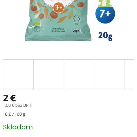
2 €
1,60 € bez DPH
Jednotková
10 € / 100 g
cena:
Skladom