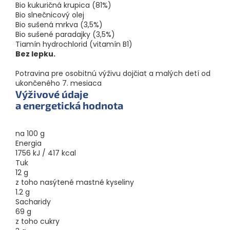
Bio kukuričná krupica (81%)
Bio slnečnicový olej
Bio sušená mrkva (3,5%)
Bio sušené paradajky (3,5%)
Tiamín hydrochlorid (vitamín B1)
Bez lepku.
Potravina pre osobitnú výživu dojčiat a malých detí od
ukončeného 7. mesiaca
Výživové údaje
a energetická hodnota
na 100 g
Energia
1756 kJ / 417 kcal
Tuk
12 g
z toho nasýtené mastné kyseliny
1.2 g
Sacharidy
69 g
z toho cukry