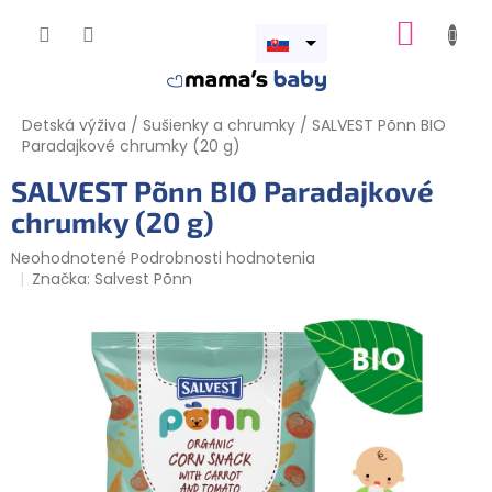
Prejsť
NÁKUP
na
obsah
Otvoriť
KOŠÍK
menu
Detská výživa
/
Sušienky a chrumky
/
SALVEST Põnn BIO
Paradajkové chrumky (20 g)
SALVEST Põnn BIO Paradajkové
chrumky (20 g)
Priemerné
Neohodnotené
Podrobnosti hodnotenia
hodnotenie
Značka:
Salvest Põnn
produktu
je
0,0
z
5
hviezdičiek.