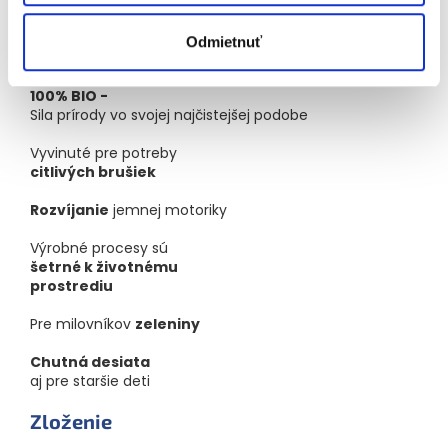
dodávateľov
vzdialených do 100 km od miesta
výroby, čo zaručuje spoločnosti stopercentnú kontrolu
nad kvalitou a čerstvosťou výrobkov a znižuje uhlíkovú
Odmietnuť
stopu.
100% BIO -
Sila prírody vo svojej najčistejšej podobe
Vyvinuté pre potreby
citlivých brušiek
Rozvíjanie
jemnej motoriky
Výrobné procesy sú
šetrné k životnému
prostrediu
Pre milovníkov
zeleniny
Chutná desiata
aj pre staršie deti
Zloženie