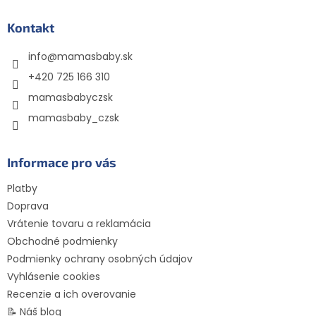
p
ä
Kontakt
t
info
@
mamasbaby.sk
i
e
+420 725 166 310
mamasbabyczsk
mamasbaby_czsk
Informace pro vás
Platby
Doprava
Vrátenie tovaru a reklamácia
Obchodné podmienky
Podmienky ochrany osobných údajov
Vyhlásenie cookies
Recenzie a ich overovanie
📝 Náš blog