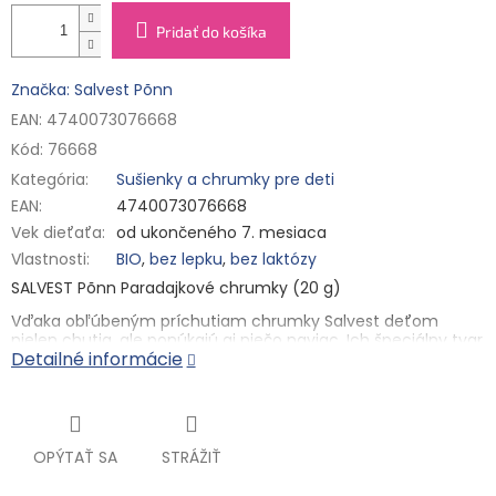
Pridať do košíka
Značka: Salvest Põnn
EAN: 4740073076668
Kód:
76668
Kategória
:
Sušienky a chrumky pre deti
EAN
:
4740073076668
Vek dieťaťa
:
od ukončeného 7. mesiaca
Vlastnosti
:
BIO
,
bez lepku
,
bez laktózy
SALVEST Põnn Paradajkové chrumky (20 g)
Vďaka obľúbeným príchutiam chrumky Salvest deťom
nielen chutia, ale ponúkajú aj niečo naviac. Ich špeciálny tvar
Detailné informácie
skvele padne do rúk malým stravníkom. Hravo a s chuťou sa
tak rozvíja používanie prstov na rukách a zlepšuje sa
zručnosť a samostatnosť pri jedle. Pochutnať si na nich
môžu už od ukončeného 7. mesiaca, kedy tiež ocenia
vitamín B1, ktorý prispieva k normálnej činnosti ich nervovej
sústavy. A tiež to, že sú zo 100% BIO surovín. Červenú farbu
OPÝTAŤ SA
STRÁŽIŤ
im potom dodávajú výhradne sušené paradajky a kráľovná
zeleniny - mrkvička.