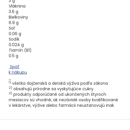
3 g
Vláknina
3.6 g
Bielkoviny
6.9 g
Soľ
0.06 g
Sodík
0.024 g
Tiamín (B1)
0.5 g
Späť
k nákupu
1)
všetka dojčenská a detská výživa podľa zákona
2)
obsahujú prírodne sa vyskytujúce cukry
3)
produkty odporúčané od ukončených štyroch
mesiacov sú vhodné, ak nezávislé osoby kvalifikované
v lekárstve, výžive alebo farmácii neustanovujú inak
Z
á