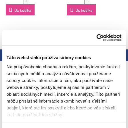
Potravina pre osobitné výživové účely.
Do košíka
Do košíka
ZOBRAZIŤ VŠETKY SÚVISIACE PRODUKTY
Popis
Podobné (4)
Hodnotenie
Táto webstránka používa súbory cookies
Na prispôsobenie obsahu a reklám, poskytovanie funkcií
Podrobný popis
sociálnych médií a analýzu návštevnosti používame
súbory cookie. Informácie o tom, ako používate naše
Rozvíjajte jemnú detskú motoriku
Hravo a s chuťou
webové stránky, poskytujeme aj našim partnerom v
oblasti sociálnych médií, inzercie a analýzy. Títo partneri
môžu príslušné informácie skombinovať s ďalšími
údajmi, ktoré ste im poskytli alebo ktoré od vás získali,
Pre ľahšie začiatky
keď ste používali ich služby.
Z BIO poľnohospodárstva v Estónsku