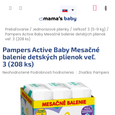
Prejsť
NÁKUP
na
obsah
Otvoriť
KOŠÍK
menu
Prebaľovanie
/
Jednorazové plienky
/
Veľkosť 3 (5-9 kg)
/
Pampers Active Baby Mesačné balenie detských plienok
veľ. 3 (208 ks)
Pampers Active Baby Mesačné
balenie detských plienok veľ.
3 (208 ks)
Priemerné
Neohodnotené
Podrobnosti hodnotenia
Značka:
Pampers
hodnotenie
produktu
je
0,0
z
5
hviezdičiek.