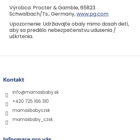
Výrobca: Procter & Gamble, 65823
Schwalbach/Ts., Germany,
www.pg.com
Upozornenie: Udržiavajte obaly mimo dosah detí,
aby sa predišlo nebezpečenstvu udusenia /
uškrtenia.
Z
á
p
ä
Kontakt
t
info
@
mamasbaby.sk
i
e
+420 725 166 310
mamasbabyczsk
mamasbaby_czsk
Informace pro vás