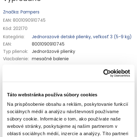
Značka: Pampers
EAN: 8001090910745
Kód:
202170
Kategória
:
Jednorazové detské plienky, veľkosť 3 (5-9 kg)
EAN
:
8001090910745
Typ plienok
:
Jednorázové plienky
Viacbalenie
:
mesačné balenie
Jednorazové plienky Pampers Active Baby s absorpčnou
vrstvou Sleep pre deti s hmotnosťou 6 až 10 kg. Dvojitá
absorpčná vrstva Extra Dry poskytuje až 12 hodín nerušeného
spánku. Pružné boky sa roztiahnu až o 8 cm a prispôsobujú
Detailné informácie
sa zväčšovaniu a zmenšovaniu detského bruška.
Táto webstránka používa súbory cookies
Zloženie:
Petrolatum, Stearyl Alcohol, Paraffinum Liquidum,
Aloe Barbadensis Leaf Extract.
Na prispôsobenie obsahu a reklám, poskytovanie funkcií
sociálnych médií a analýzu návštevnosti používame
Výrobca: Procter & Gamble, 65823 Schwalbach/Ts., Germany
OPÝTAŤ SA
STRÁŽIŤ
súbory cookie. Informácie o tom, ako používate naše
Upozornenie: Udržiavajte obaly mimo dosah detí, aby sa
predišlo nebezpečenstvu udusenia / uškrtenia.
webové stránky, poskytujeme aj našim partnerom v
oblasti sociálnych médií, inzercie a analýzy. Títo partneri