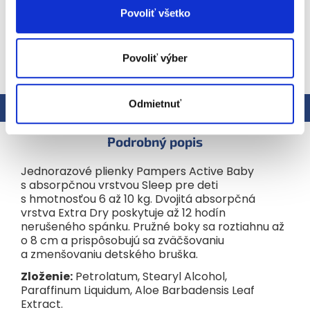
Povoliť všetko
Povoliť výber
ZOBRAZIŤ VŠETKY SÚVISIACE PRODUKTY
Odmietnuť
Popis
Podobné (2)
Hodnotenie
Podrobný popis
Jednorazové plienky Pampers Active Baby
s absorpčnou vrstvou Sleep pre deti
s hmotnosťou 6 až 10 kg. Dvojitá absorpčná
vrstva Extra Dry poskytuje až 12 hodín
nerušeného spánku. Pružné boky sa roztiahnu až
o 8 cm a prispôsobujú sa zväčšovaniu
a zmenšovaniu detského bruška.
Zloženie:
Petrolatum, Stearyl Alcohol,
Paraffinum Liquidum, Aloe Barbadensis Leaf
Extract.