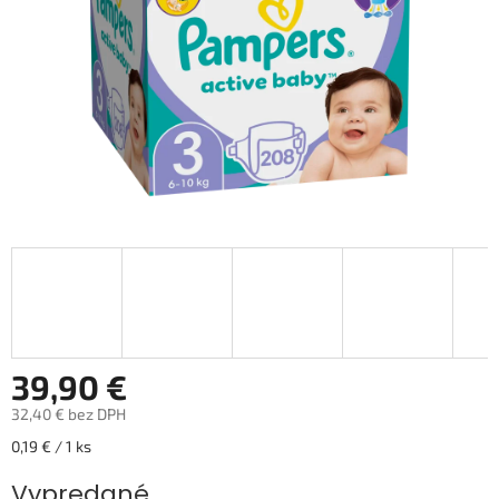
39,90 €
32,40 € bez DPH
Jednotková
0,19 € / 1 ks
cena:
Vypredané