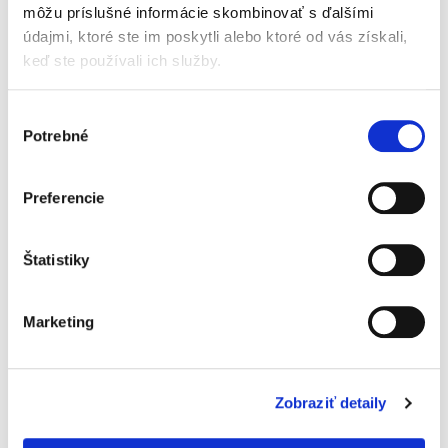
Súvisiaci tovar
môžu príslušné informácie skombinovať s ďalšími
údajmi, ktoré ste im poskytli alebo ktoré od vás získali,
keď ste používali ich služby.
Výber
Potrebné
súhlasu
Preferencie
Beggs 3 batoľacie mlieko
Beggs Kids Vitamin D3
(800 g)
400 IU BIO Olive Oil (30
Štatistiky
ml)
Skladom
Skladom
Marketing
21,30 €
14,90 €
Jednotková
26,63 € / 1 kg
cena:
Zobraziť detaily
Do košíka
Do košíka