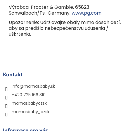
Výrobca: Procter & Gamble, 65823
Schwalbach/Ts., Germany,
www.pg.com
Upozornenie: Udržiavajte obaly mimo dosah detí,
aby sa predišlo nebezpečenstvu udusenia /
uškrtenia.
Z
á
p
ä
Kontakt
t
info
@
mamasbaby.sk
i
e
+420 725 166 310
mamasbabyczsk
mamasbaby_czsk
Informace pro vás