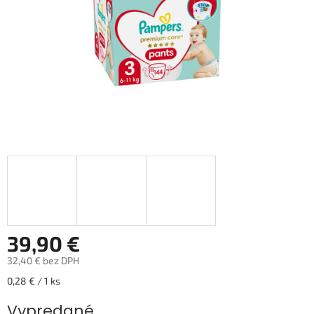
39,90 €
32,40 € bez DPH
Jednotková
0,28 € / 1 ks
cena:
Vypredané