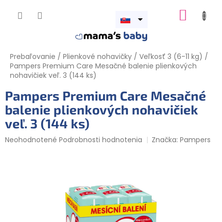
Prejsť
NÁKUP
na
obsah
Otvoriť
KOŠÍK
menu
Prebaľovanie
/
Plienkové nohavičky
/
Veľkosť 3 (6-11 kg)
/
Pampers Premium Care Mesačné balenie plienkových
nohavičiek veľ. 3 (144 ks)
Pampers Premium Care Mesačné
balenie plienkových nohavičiek
veľ. 3 (144 ks)
Priemerné
Neohodnotené
Podrobnosti hodnotenia
Značka:
Pampers
hodnotenie
produktu
je
0,0
z
5
hviezdičiek.