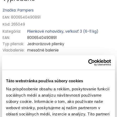
Značka: Pampers
EAN: 8006540490891
Kód:
265049
Kategória
:
Plienkové nohavičky, veľkosť 3 (6-11 kg)
EAN
:
8006540490891
Typ plienok
:
Jednorázové plienky
Viacbalenie
:
mesačné balenie
Plienkové nohavičky pre deti s hmotnosťou 6 až 11 kg.
Poskytujú pohodlie a ochranu vďaka super hebkým
a pružným materiálom a ľahko sa vymieňajú. Obliekajú sa
jedným ťahom a pri vyzliekaní ich stačí roztrhnúť na bokoch.
Detailné informácie
Nohavičky majú indikátor vlhkosti, ktorý vás zmenou farby
upozorní, kedy je čas ich vymeniť.
Táto webstránka používa súbory cookies
Zloženie:
Petrolatum, Stearyl Alcohol, Paraffinum Liquidum,
Na prispôsobenie obsahu a reklám, poskytovanie funkcií
Aloe Barbadensis Leaf Extract.
sociálnych médií a analýzu návštevnosti používame
OPÝTAŤ SA
STRÁŽIŤ
Výrobca: Procter & Gamble, 65823 Schwalbach/Ts., Germany
súbory cookie. Informácie o tom, ako používate naše
Upozornenie: Udržiavajte obaly mimo dosah detí, aby sa
webové stránky, poskytujeme aj našim partnerom v
predišlo nebezpečenstvu udusenia / uškrtenia.
oblasti sociálnych médií, inzercie a analýzy. Títo partneri