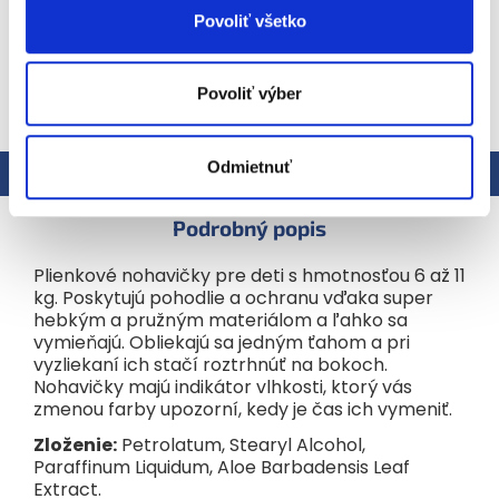
Povoliť všetko
Povoliť výber
ZOBRAZIŤ VŠETKY SÚVISIACE PRODUKTY
Odmietnuť
Popis
Podobné (2)
Hodnotenie
Podrobný popis
Plienkové nohavičky pre deti s hmotnosťou 6 až 11
kg. Poskytujú pohodlie a ochranu vďaka super
hebkým a pružným materiálom a ľahko sa
vymieňajú. Obliekajú sa jedným ťahom a pri
vyzliekaní ich stačí roztrhnúť na bokoch.
Nohavičky majú indikátor vlhkosti, ktorý vás
zmenou farby upozorní, kedy je čas ich vymeniť.
Zloženie:
Petrolatum, Stearyl Alcohol,
Paraffinum Liquidum, Aloe Barbadensis Leaf
Extract.