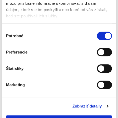
Súvisiaci tovar
môžu príslušné informácie skombinovať s ďalšími
údajmi, ktoré ste im poskytli alebo ktoré od vás získali,
keď ste používali ich služby.
Výber
Potrebné
súhlasu
Preferencie
Beggs 3 batoľacie mlieko
Beggs Kids Vitamin D3
(800 g)
400 IU BIO Olive Oil (30
Štatistiky
ml)
Skladom
Skladom
Marketing
21,30 €
14,90 €
Jednotková
26,63 € / 1 kg
cena:
Zobraziť detaily
Do košíka
Do košíka