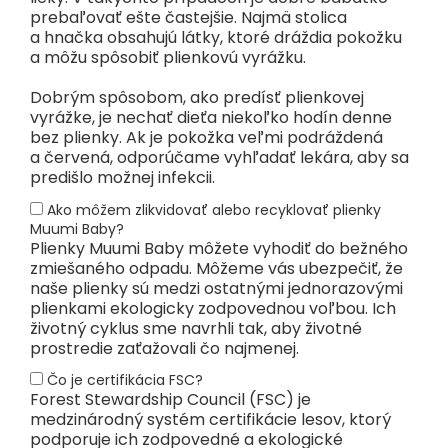
prebaľovať ešte častejšie. Najmä stolica
a hnačka obsahujú látky, ktoré dráždia pokožku
a môžu spôsobiť plienkovú vyrážku.
Dobrým spôsobom, ako predísť plienkovej
vyrážke, je nechať dieťa niekoľko hodín denne
bez plienky. Ak je pokožka veľmi podráždená
a červená, odporúčame vyhľadať lekára, aby sa
predišlo možnej infekcii.
Ako môžem zlikvidovať alebo recyklovať plienky
Muumi Baby?
Plienky Muumi Baby môžete vyhodiť do bežného
zmiešaného odpadu. Môžeme vás ubezpečiť, že
naše plienky sú medzi ostatnými jednorazovými
plienkami ekologicky zodpovednou voľbou. Ich
životný cyklus sme navrhli tak, aby životné
prostredie zaťažovali čo najmenej.
Čo je certifikácia FSC?
Forest Stewardship Council (FSC) je
medzinárodný systém certifikácie lesov, ktorý
podporuje ich zodpovedné a ekologické