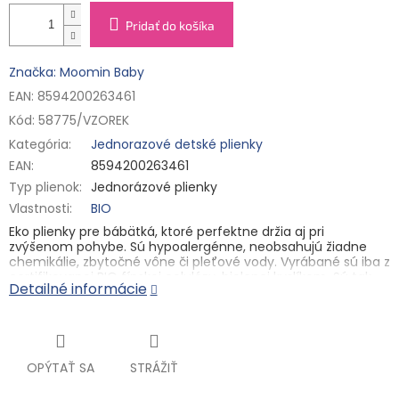
Pridať do košíka
Značka: Moomin Baby
EAN: 8594200263461
Kód:
58775/VZOREK
Kategória
:
Jednorazové detské plienky
EAN
:
8594200263461
Typ plienok
:
Jednorázové plienky
Vlastnosti
:
BIO
Eko plienky pre bábätká, ktoré perfektne držia aj pri
zvýšenom pohybe. Sú hypoalergénne, neobsahujú žiadne
chemikálie, zbytočné vône či pleťové vody. Vyrábané sú iba z
certifikovanej BIO fínskej celulózy, bielenej kyslíkom. Sú tak
Detailné informácie
100% bez chlóru. Plienky sú vybavené indikátorom vlhkosti.
Otvorené plienky
Nádherne mäkké a k pokožke šetrné otvorené plienky Muumi
Baby rastú s vašim dieťaťom. Zadné a bočné gumičky
absorpčných plienok zaručujú lepšie uchytenie a zabraňujú
OPÝTAŤ SA
STRÁŽIŤ
bočným únikom, aby vaše dieťa bolo dlhšie šťastné.