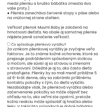
medzi plienku a bruško bábätka zmestia dva
vaše prsty.)
● Plienka zanecháva červené stopy v páse alebo
na vnútornej strane stehien.
Veľkosť plienok Muumi Baby je založená na
hmotnosti dieťaťa. Na obale aj samotnej plienke
nájdete jasné označenie veľkostí.
Čo spôsobuje plienkovú vyrážku?
Za vznikom plienkovej vyrážky je zvyčajne veľa
faktorov. Je to známe kožné ochorenie, ktoré sa
prejavuje podráždením spôsobeným stolicou
a močom, ale súvisí aj so stravou a zmenami
v stravovaní. Dôležité je aj to, ako často dieťa
prebaľujete. Plienky by sa mali meniť približne 5
až 6-krát denne, aby sa zabránilo prílišnému
kontaktu pokožky s tým, čo dieťa vylúčilo.
Nezabúdajte však, že plienková vyrážka alebo
začervenanie pokožky sa môže objaviť bez
ohľadu na to, ako veľmi ste opatrní, pretože
kožnú reakciu môže spôsobiť aj hnačka alebo
lieky. V takýchto prípadoch je dobré bábätko