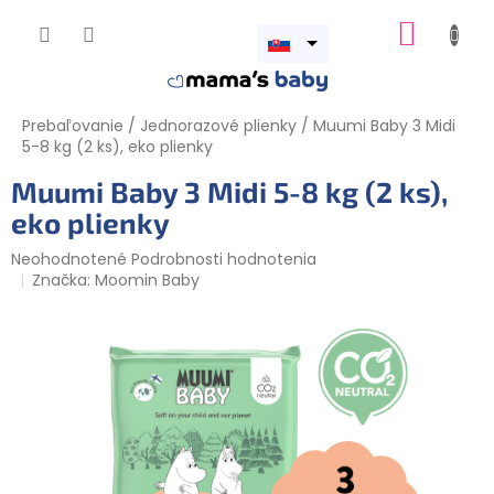
Prejsť
NÁKUP
na
obsah
Otvoriť
KOŠÍK
menu
Prebaľovanie
/
Jednorazové plienky
/
Muumi Baby 3 Midi
5-8 kg (2 ks), eko plienky
Muumi Baby 3 Midi 5-8 kg (2 ks),
eko plienky
Priemerné
Neohodnotené
Podrobnosti hodnotenia
hodnotenie
Značka:
Moomin Baby
produktu
je
0,0
z
5
hviezdičiek.