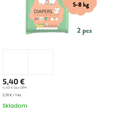
5,40 €
4,40 € bez DPH
Jednotková
2,70 € / 1 ks
cena:
Skladom