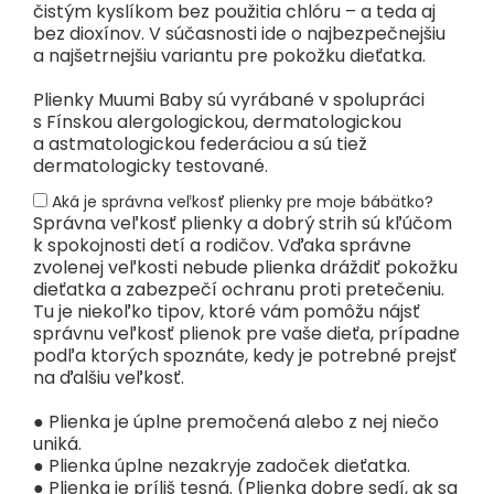
čistým kyslíkom bez použitia chlóru – a teda aj
bez dioxínov. V súčasnosti ide o najbezpečnejšiu
a najšetrnejšiu variantu pre pokožku dieťatka.
Plienky Muumi Baby sú vyrábané v spolupráci
s Fínskou alergologickou, dermatologickou
a astmatologickou federáciou a sú tiež
dermatologicky testované.
Aká je správna veľkosť plienky pre moje bábätko?
Správna veľkosť plienky a dobrý strih sú kľúčom
k spokojnosti detí a rodičov. Vďaka správne
zvolenej veľkosti nebude plienka dráždiť pokožku
dieťatka a zabezpečí ochranu proti pretečeniu.
Tu je niekoľko tipov, ktoré vám pomôžu nájsť
správnu veľkosť plienok pre vaše dieťa, prípadne
podľa ktorých spoznáte, kedy je potrebné prejsť
na ďalšiu veľkosť.
● Plienka je úplne premočená alebo z nej niečo
uniká.
● Plienka úplne nezakryje zadoček dieťatka.
● Plienka je príliš tesná. (Plienka dobre sedí, ak sa