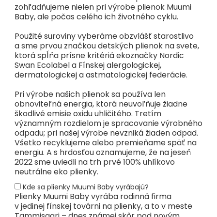
zohľadňujeme nielen pri výrobe plienok Muumi
Baby, ale počas celého ich životného cyklu.
Použité suroviny vyberáme obzvlášť starostlivo
a sme prvou značkou detských plienok na svete,
ktorá spĺňa prísne kritériá ekoznačky Nordic
Swan Ecolabel a Fínskej alergologickej,
dermatologickej a astmatologickej federácie.
Pri výrobe našich plienok sa používa len
obnoviteľná energia, ktorá neuvoľňuje žiadne
škodlivé emisie oxidu uhličitého. Tretím
významným rozdielom je spracovanie výrobného
odpadu; pri našej výrobe nevzniká žiaden odpad.
Všetko recyklujeme alebo premieňame späť na
energiu. A s hrdosťou oznamujeme, že na jeseň
2022 sme uviedli na trh prvé 100% uhlíkovo
neutrálne eko plienky.
Kde sa plienky Muumi Baby vyrábajú?
Plienky Muumi Baby vyrába rodinná firma
v jedinej fínskej továrni na plienky, a to v meste
Tammisaari – dnes známej skôr pod novým