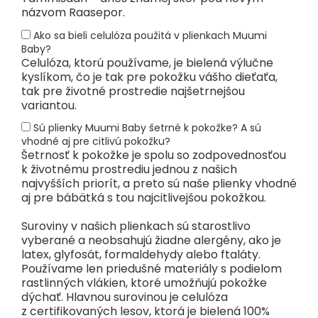
názvom Raasepor.
Ako sa bieli celulóza použitá v plienkach Muumi
Baby?
Celulóza, ktorú používame, je bielená výlučne
kyslíkom, čo je tak pre pokožku vášho dieťaťa,
tak pre životné prostredie najšetrnejšou
variantou.
Sú plienky Muumi Baby šetrné k pokožke? A sú
vhodné aj pre citlivú pokožku?
Šetrnosť k pokožke je spolu so zodpovednosťou
k životnému prostrediu jednou z našich
najvyšších priorít, a preto sú naše plienky vhodné
aj pre bábätká s tou najcitlivejšou pokožkou.
Suroviny v našich plienkach sú starostlivo
vyberané a neobsahujú žiadne alergény, ako je
latex, glyfosát, formaldehydy alebo ftaláty.
Používame len priedušné materiály s podielom
rastlinných vlákien, ktoré umožňujú pokožke
dýchať. Hlavnou surovinou je celulóza
z certifikovaných lesov, ktorá je bielená 100%