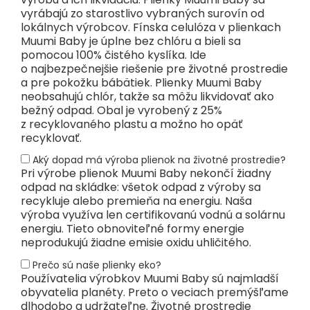
vyrábajú zo starostlivo vybraných surovín od
lokálnych výrobcov. Fínska celulóza v plienkach
Muumi Baby je úplne bez chlóru a bieli sa
pomocou 100% čistého kyslíka. Ide
o najbezpečnejšie riešenie pre životné prostredie
a pre pokožku bábätiek. Plienky Muumi Baby
neobsahujú chlór, takže sa môžu likvidovať ako
bežný odpad. Obal je vyrobený z 25%
z recyklovaného plastu a možno ho opäť
recyklovať.
Aký dopad má výroba plienok na životné prostredie?
Pri výrobe plienok Muumi Baby nekončí žiadny
odpad na skládke: všetok odpad z výroby sa
recykluje alebo premieňa na energiu. Naša
výroba využíva len certifikovanú vodnú a solárnu
energiu. Tieto obnoviteľné formy energie
neprodukujú žiadne emisie oxidu uhličitého.
Prečo sú naše plienky eko?
Používatelia výrobkov Muumi Baby sú najmladší
obyvatelia planéty. Preto o veciach premýšľame
dlhodobo a udržateľne. Životné prostredie