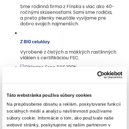
Sme rodinná firma z Fínska s viac ako 40-
ročnými skúsenosťami. Sami sme rodičia,
a preto plienky neustále vyvíjame pre
dobro svojich najmenších.
Z BIO celulózy
Vyrobené z čistých a mäkkých rastlinných
vlákien s certifikáciou FSC.
100% bez chlóru
Plienky bielime len kyslíkom, a preto sú
vhodné aj pre tú najcitlivejšiu pokožku.
Táto webstránka používa súbory cookies
Z čoho sú plienky Muumi Baby vyrobené? Čo
Na prispôsobenie obsahu a reklám, poskytovanie funkcií
obsahujú?
sociálnych médií a analýzu návštevnosti používame
Hlavným absorpčným materiálom používaným
v našich plienkach je čistá, 100% celulóza
súbory cookie. Informácie o tom, ako používate naše
z fínskych lesov s certifikátom FSC. Celulóza,
webové stránky, poskytujeme aj našim partnerom v