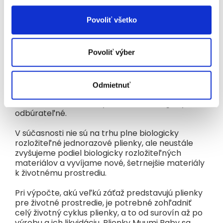
federáciou pre alergie, kožu a astmu. Sú bez
parfumácie a neobsahujú chlór ani glyfosáty,
Povoliť všetko
ktoré môžu dráždiť citlivú detskú pokožku.
Sú plienky Muumi Baby biologicky rozložiteľné?
Hlavnou surovinou používanou v plienkach Muumi
Povoliť výber
Baby je celulóza, ktorá je úplne biologicky
odbúrateľná. Pre maximálnu funkčnosť plienky
používame materiály, ktoré zvyšujú absorpčnú
Odmietnuť
kapacitu plienky, a tým zvyšujú aj pohodlie
dieťaťa. Tieto materiály ale nie sú biologicky
odbúrateľné.
V súčasnosti nie sú na trhu plne biologicky
rozložiteľné jednorazové plienky, ale neustále
zvyšujeme podiel biologicky rozložiteľných
materiálov a vyvíjame nové, šetrnejšie materiály
k životnému prostrediu.
Pri výpočte, akú veľkú záťaž predstavujú plienky
pre životné prostredie, je potrebné zohľadniť
celý životný cyklus plienky, a to od surovín až po
výrobu a ich likvidáciu. Plienky Muumi Baby sa