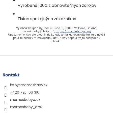
Vyrobené 100% z obnoviteľných zdrojov
Tisíce spokojných zákazníkov
Výrobca: Delipap Oy, Teollisuustie 19, 02880 Veikkola, Finland,
moominbaby@delipap.fi,
https://moominbaby.com/
.
Upozornenie: Aby ste predišli riziku udusenia, uchovávajte tašku a nové i
použité plienky mimo dosahu detí. Nikdy nepoužívajte poškodenú
plienku.
Z
á
p
ä
Kontakt
t
info
@
mamasbaby.sk
i
e
+420 725 166 310
mamasbabyczsk
mamasbaby_czsk