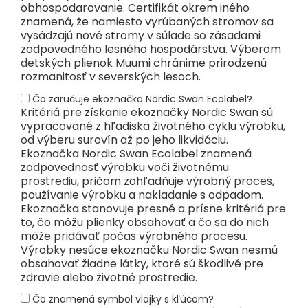
obhospodarovanie. Certifikát okrem iného
znamená, že namiesto vyrúbaných stromov sa
vysádzajú nové stromy v súlade so zásadami
zodpovedného lesného hospodárstva. Výberom
detských plienok Muumi chránime prirodzenú
rozmanitosť v severských lesoch.
Čo zaručuje ekoznačka Nordic Swan Ecolabel?
Kritériá pre získanie ekoznačky Nordic Swan sú
vypracované z hľadiska životného cyklu výrobku,
od výberu surovín až po jeho likvidáciu.
Ekoznačka Nordic Swan Ecolabel znamená
zodpovednosť výrobku voči životnému
prostrediu, pričom zohľadňuje výrobný proces,
používanie výrobku a nakladanie s odpadom.
Ekoznačka stanovuje presné a prísne kritériá pre
to, čo môžu plienky obsahovať a čo sa do nich
môže pridávať počas výrobného procesu.
Výrobky nesúce ekoznačku Nordic Swan nesmú
obsahovať žiadne látky, ktoré sú škodlivé pre
zdravie alebo životné prostredie.
Čo znamená symbol vlajky s kľúčom?