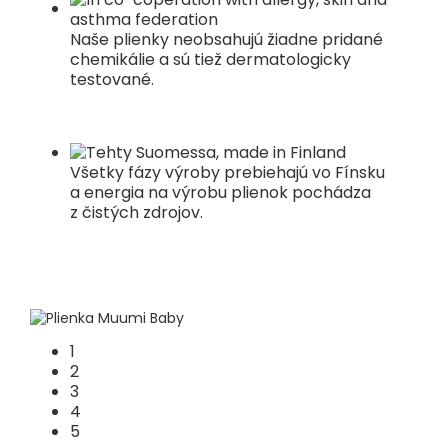
Naše plienky neobsahujú žiadne pridané
chemikálie a sú tiež dermatologicky
testované.
Všetky fázy výroby prebiehajú vo Fínsku
a energia na výrobu plienok pochádza
z čistých zdrojov.
1
2
3
4
5