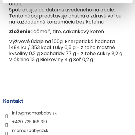
obale.
Spotrebujte do dátumu uvedeného na obale.
Tento nápoj predstavuje chutnú a zdravú voľbu
na každodennú konzumáciu bez kofeínu.
Zloženie:
jačmeň, žito, čakankový koreň
Výživové údaje na 100g: Energetická hodnota
1494 kJ / 353 kcal Tuky 0,5 g - z toho mastné
kyseliny 0,2 g Sacharidy 77 g - z toho cukry 8,2 g
Vláknina 13 g Bielkoviny 4 g Soľ 0,2 g
Z
á
p
ä
Kontakt
t
info
@
mamasbaby.sk
i
e
+420 725 166 310
mamasbabyczsk