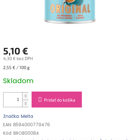
5,10 €
4,30 € bez DPH
Jednotková
2,55 € / 100 g
cena:
Skladom
Pridať do košíka
Značka: Melta
EAN: 8594000779476
Kód:
BROB00084