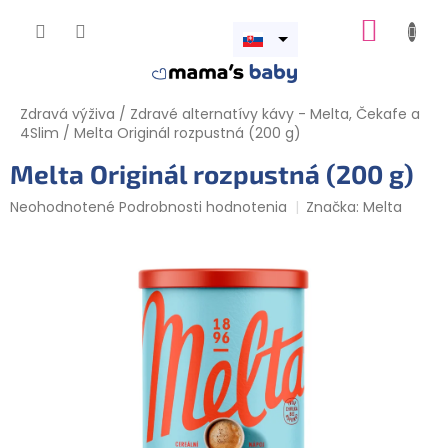
Prejsť
NÁKUP
na
obsah
Otvoriť
KOŠÍK
menu
Zdravá výživa
/
Zdravé alternatívy kávy - Melta, Čekafe a
4Slim
/
Melta Originál rozpustná (200 g)
Melta Originál rozpustná (200 g)
Priemerné
Neohodnotené
Podrobnosti hodnotenia
Značka:
Melta
hodnotenie
produktu
je
0,0
z
5
hviezdičiek.