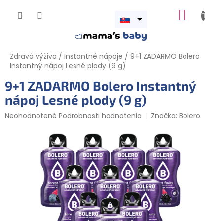
Prejsť
NÁKUP
na
obsah
Otvoriť
KOŠÍK
menu
Zdravá výživa
/
Instantné nápoje
/
9+1 ZADARMO Bolero
Instantný nápoj Lesné plody (9 g)
9+1 ZADARMO Bolero Instantný
nápoj Lesné plody (9 g)
Priemerné
Neohodnotené
Podrobnosti hodnotenia
Značka:
Bolero
hodnotenie
produktu
je
0,0
z
5
hviezdičiek.