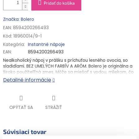
Pridať do košíka
Značka: Bolero
EAN: 8594200266493
Kód:
18960014/9-1
Kategória
:
Instantné nápoje
EAN
:
8594200266493
Nealkoholický nápoj v prášku s príchuťou lesného ovocia, so
sladidlami. BEZ UMELÝCH FARBÍV A ARÓM. Bolero je originálna a
široko použiteľľná zmes. Môže sa miešať s vodou, mliekom, čo
je obľúbené najmä u detí, a dokonca aj s alkoholom, čo
Detailné informácie
obľubujú dospelí. Návod na prípravu: obsah vrecúška
rozmiešajte v 1,5 litri vody.
BENEFITY:
OPÝTAŤ SA
STRÁŽIŤ
Osviežujúce ovocné nápoje v praktickom balení vo
vrecúškach
Prášková zmes
Súvisiaci tovar
Neobsahuje cukor a má minimálny obsah kalórií