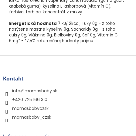
látka: fosforečnan vápenatý; zahusťovadlá (guma guar,
arabská guma); kyselina L-askorbová (vitamín C);
farbivo: farbiaci koncentrát z mrkvy.
Energetická
hodnota
7 kJ/ 2kcal, Tuky 0g - z toho
nasýtené mastné kyseliny 0g, Sacharidy 0g - z toho
cukry 0g, Vláknina 0g, Bielkoviny 0g, Soľ 0g, Vitamín C
6mg* - *7,5% referenčnej hodnoty príjmu
Z
á
p
ä
Kontakt
t
info
@
mamasbaby.sk
i
e
+420 725 166 310
mamasbabyczsk
mamasbaby_czsk