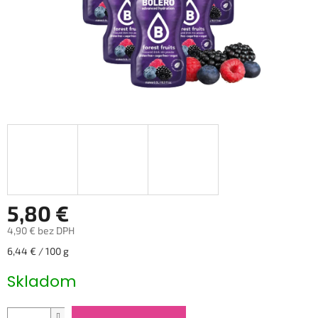
5,80 €
4,90 € bez DPH
Jednotková
6,44 € / 100 g
cena:
Skladom