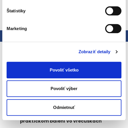
0g, Bielkoviny 0g, Soľ 0g, Vitamín C 6mg* - *7,5% referenčnej
hodnoty príjmu
Štatistiky
ZOBRAZIŤ VŠETKY SÚVISIACE PRODUKTY
Marketing
Popis
Podobné (4)
Hodnotenie
Podrobný popis
Zobraziť detaily
Nealkoholický nápoj v prášku s príchuťou lesného ovocia,
so sladidlami. BEZ UMELÝCH FARBÍV A ARÓM. Bolero je
Povoliť všetko
originálna a široko použiteľľná zmes. Môže sa miešať s
vodou, mliekom, čo je obľúbené najmä u detí, a dokonca
aj s alkoholom, čo obľubujú dospelí. Návod na prípravu:
Povoliť výber
obsah vrecúška rozmiešajte v 1,5 litri vody.
BENEFITY:
Odmietnuť
Osviežujúce ovocné nápoje v
praktickom balení vo vrecúškach