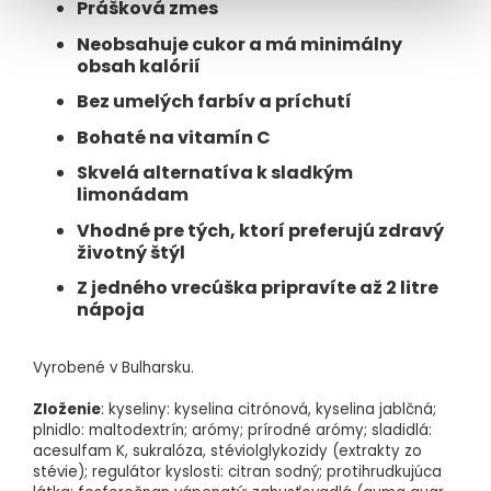
Prášková zmes
Neobsahuje cukor a má minimálny
obsah kalórií
Bez umelých farbív a príchutí
Bohaté na vitamín C
Skvelá alternatíva k sladkým
limonádam
Vhodné pre tých, ktorí preferujú zdravý
životný štýl
Z jedného vrecúška pripravíte až 2 litre
nápoja
Vyrobené v Bulharsku.
Zloženie
: kyseliny: kyselina citrónová, kyselina jablčná;
plnidlo: maltodextrín; arómy; prírodné arómy; sladidlá:
acesulfam K, sukralóza, stéviolglykozidy (extrakty zo
stévie); regulátor kyslosti: citran sodný; protihrudkujúca