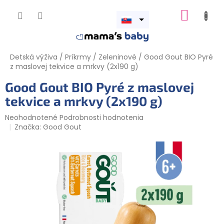
Prejsť
NÁKUP
na
obsah
Otvoriť
KOŠÍK
menu
Detská výživa
/
Príkrmy
/
Zeleninové
/
Good Gout BIO Pyré
z maslovej tekvice a mrkvy (2x190 g)
Good Gout BIO Pyré z maslovej
tekvice a mrkvy (2x190 g)
Priemerné
Neohodnotené
Podrobnosti hodnotenia
hodnotenie
Značka:
Good Gout
produktu
je
0,0
z
5
hviezdičiek.