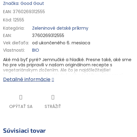
Značka: Good Gout
EAN: 3760269312555
Kód:
12555
Kategória
:
Zeleninové detské príkrmy
EAN
:
3760269312555
Vek dieťaťa
:
od ukončeného 6. mesiaca
Vlastnosti
:
BIO
Aké má byť pyré? Jemnučké a hladké. Presne také, aké sme
ho pre vás pripravili v našom originálnom recepte s
vegetariánskym zložením. Ale čo je najdôležitejšie!
Dvojbalenie, praktické, skladné, výhodné! Dve princeznej -
Detailné informácie
mrkva a maslová tekvica sa ujmul vlády a keby ste boli princ,
nevedeli by ste si vybrať. Preto vám je takticky prinášame
spoločne. So štipkou rozmarínu, pre podčiarknutie chuťou.
Detská výživa od ukončeného 6. mesiaca. Zeleninový príkrm
pre zvláštnu výživu dojčiat a malých detí. Varené v pare.
OPÝTAŤ SA
STRÁŽIŤ
Tepelne upravené.
Zloženie:
40 % bio mrkva, 30 % bio maslové tekvica, voda, 5 %
bio cibuľa, 4,5 % bio ryže, 0,5 % bio slnečnicového oleja, 0,03
Súvisiaci tovar
% bio rozmarínu. Bezgluténové.