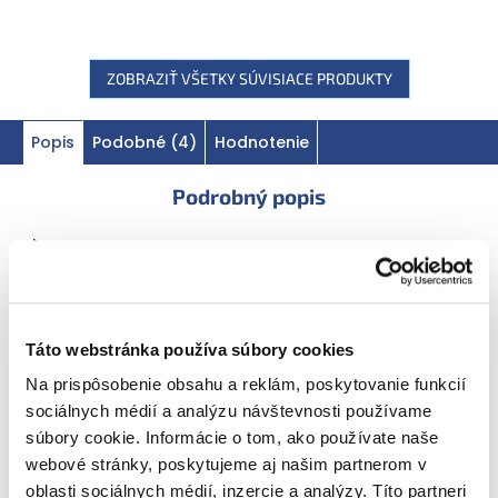
ZOBRAZIŤ VŠETKY SÚVISIACE PRODUKTY
Popis
Podobné (4)
Hodnotenie
Podrobný popis
Prospieva malým gurmánom a šetrí
planétu
Táto webstránka používa súbory cookies
Na prispôsobenie obsahu a reklám, poskytovanie funkcií
Vyrobené
sociálnych médií a analýzu návštevnosti používame
vo Francúzsku
súbory cookie. Informácie o tom, ako používate naše
40 %
webové stránky, poskytujeme aj našim partnerom v
bio mrkva
oblasti sociálnych médií, inzercie a analýzy. Títo partneri