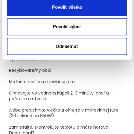
1
2
Z toho nasýtené mastné kyseliny 0,1 g.
Z toho cukry
3
Povoliť všetko
4,1 g.
Obsah soli je daný prirodzene sa vyskytujúcim
sodíkom v surovinách.
100% BIO
Povoliť výber
Pripravené michelinským šéfkuchárom
Odmietnuť
Varené na pare
Výhodné balenie
Recyklovateľný obal
Možné ohriať v mikrovlnnej rúre
Ohrievajte vo vodnom kúpeli 2-3 minúty, chvíľu
počkajte a otvorte.
Alebo prepichnite viečko a ohrejte v mikrovlnnej rúre
(30 sekúnd na 850W).
Zamiešajte, skontrolujte teplotu a máte hotovo!
Dobrú chuť!