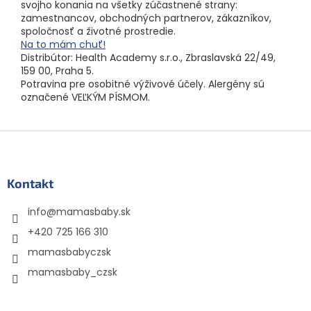
svojho konania na všetky zúčastnené strany:
zamestnancov, obchodných partnerov, zákazníkov,
spoločnosť a životné prostredie.
Na to mám chuť!
Distribútor: Health Academy s.r.o., Zbraslavská 22/49,
159 00, Praha 5.
Potravina pre osobitné výživové účely. Alergény sú
označené VEĽKÝM PÍSMOM.
Z
á
p
ä
Kontakt
t
info
@
mamasbaby.sk
i
e
+420 725 166 310
mamasbabyczsk
mamasbaby_czsk