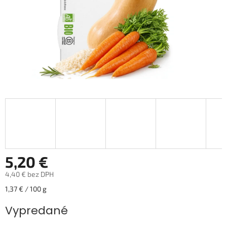
5,20 €
4,40 € bez DPH
Jednotková
1,37 € / 100 g
cena:
Vypredané