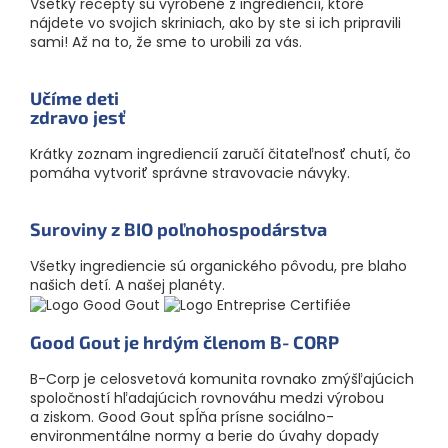
Všetky recepty sú vyrobené z ingrediencií, ktoré
nájdete vo svojich skriniach, ako by ste si ich pripravili
sami! Až na to, že sme to urobili za vás.
Učíme deti
zdravo jesť
Krátky zoznam ingrediencií zaručí čitateľnosť chutí, čo
pomáha vytvoriť správne stravovacie návyky.
Suroviny z BIO poľnoho­spodárstva
Všetky ingrediencie sú organického pôvodu, pre blaho
našich detí. A našej planéty.
Good Gout je hrdým členom B‑CORP
B-Corp je celosvetová komunita rovnako zmýšľajúcich
spoločností hľadajúcich rovnováhu medzi výrobou
a ziskom. Good Gout spĺňa prísne sociálno-
environmentálne normy a berie do úvahy dopady