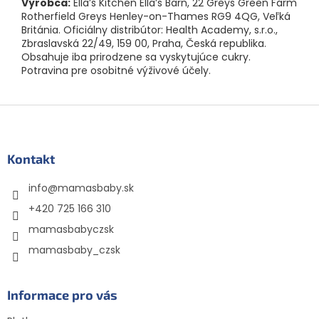
Výrobca:
Ella’s Kitchen Ella’s Barn, 22 Greys Green Farm
Rotherfield Greys Henley-on-Thames RG9 4QG, Veľká
Británia. Oficiálny distribútor: Health Academy, s.r.o.,
Zbraslavská 22/49, 159 00, Praha, Česká republika.
Obsahuje iba prirodzene sa vyskytujúce cukry.
Potravina pre osobitné výživové účely.
Z
á
p
ä
Kontakt
t
info
@
mamasbaby.sk
i
e
+420 725 166 310
mamasbabyczsk
mamasbaby_czsk
Informace pro vás