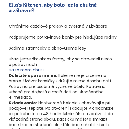
Ella's Kitchen, aby bolo jedlo chutné
a zábavné!
Chránime dažďové pralesy a zvieratá v Ekvádore
Podporujeme potravinové banky pre hladujúce rodiny
Sadíme stromčeky a obnovujeme lesy
Ukazujeme školákom farmy, aby sa dozvedeli niečo
o potravinách
Na to mám chuť!
Dôležité upozornenie:
Balenie nie je určené na
hranie. Uzáver kapsičky udržujte mimo dosahu detí.
Potravina pre osobitné výživové účely. Potravina
určená pre dojčatá a malé deti od ukončeného
4. mesiaca.
Skladovanie:
Neotvorené balenie uchovávajte pri
pokojovej teplote. Po otvorení skladujte v chladničke
a spotrebujte do 48 hodín. Minimálna trvanlivosť do:
viď zadná strana obalu. Kapsičku môžete zmraziť –
bude trochu studená, ale stále bude chutiť skvele.