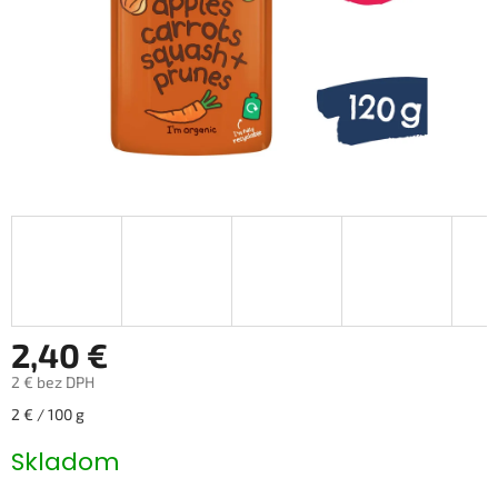
2,40 €
2 € bez DPH
Jednotková
2 € / 100 g
cena:
Skladom