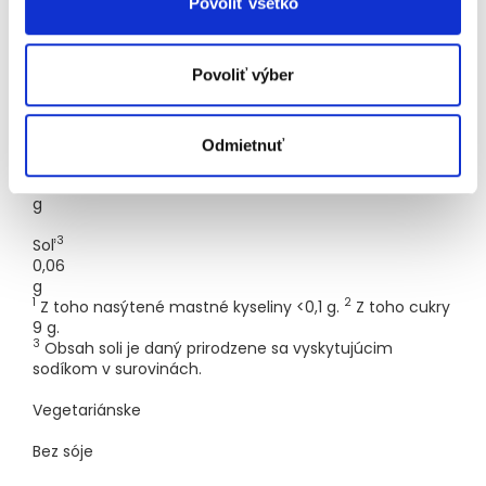
Povoliť všetko
9,8
g
Povoliť výber
Vláknina
2,5
g
Odmietnuť
Bielkoviny
0,7
g
3
Soľ
0,06
g
1
2
Z toho nasýtené mastné kyseliny <0,1 g.
Z toho cukry
9 g.
3
Obsah soli je daný prirodzene sa vyskytujúcim
sodíkom v surovinách.
Vegetariánske
Bez sóje