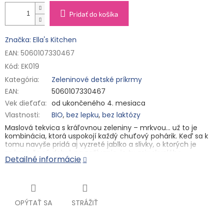
Pridať do košíka
Značka: Ella's Kitchen
EAN: 5060107330467
Kód:
EK019
Kategória
:
Zeleninové detské príkrmy
EAN
:
5060107330467
Vek dieťaťa
:
od ukončeného 4. mesiaca
Vlastnosti
:
BIO
,
bez lepku
,
bez laktózy
Maslová tekvica s kráľovnou zeleniny – mrkvou... už to je
kombinácia, ktorá uspokojí každý chuťový pohárik. Keď sa k
tomu navyše pridá aj vyzreté jablko a slivky, o ktorých je
známe, že sú dobré na zažívanie, je tu mix skvelého
Detailné informácie
ovocného pyré nabitého živinami a všetkými dobrotami,
ktoré malí drobci od ukončeného 4. mesiaca potrebujú pre
ich rast. Hladučká konzistencia je vhodná práve pre nich, ale
ako prídavok do jedál s hrubšou štruktúrou ich rady maškrtia
aj staršie deti.
OPÝTAŤ SA
STRÁŽIŤ
Hlavné vlastnosti
✓ BIO kvalita