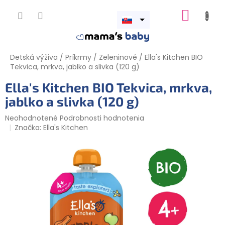
Prejsť
NÁKUP
na
obsah
Otvoriť
KOŠÍK
menu
Detská výživa
/
Príkrmy
/
Zeleninové
/
Ella's Kitchen BIO
Tekvica, mrkva, jablko a slivka (120 g)
Ella's Kitchen BIO Tekvica, mrkva,
jablko a slivka (120 g)
Priemerné
Neohodnotené
Podrobnosti hodnotenia
hodnotenie
Značka:
Ella's Kitchen
produktu
je
0,0
z
5
hviezdičiek.