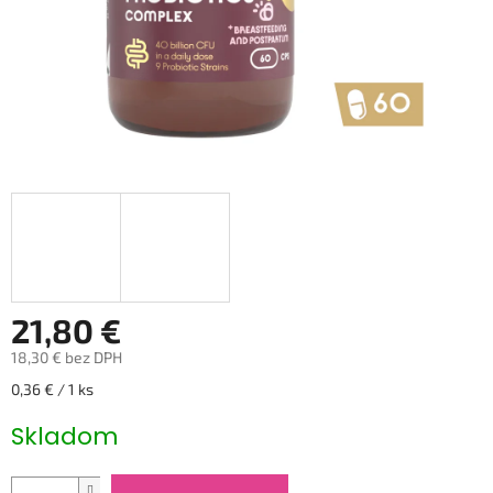
21,80 €
18,30 € bez DPH
Jednotková
0,36 € / 1 ks
cena:
Skladom