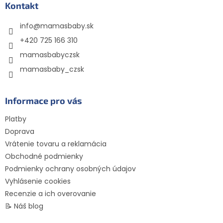
ä
Kontakt
t
info
@
mamasbaby.sk
i
e
+420 725 166 310
mamasbabyczsk
mamasbaby_czsk
Informace pro vás
Platby
Doprava
Vrátenie tovaru a reklamácia
Obchodné podmienky
Podmienky ochrany osobných údajov
Vyhlásenie cookies
Recenzie a ich overovanie
📝 Náš blog