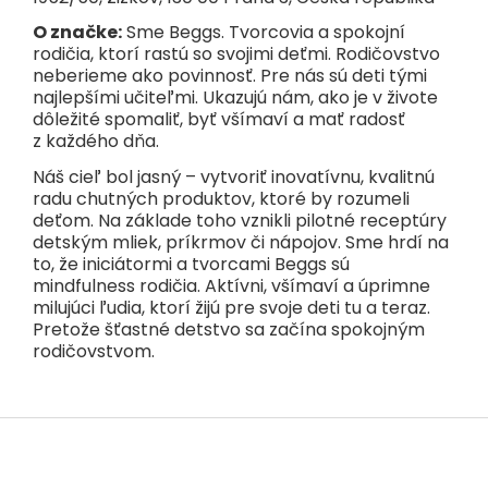
O značke:
Sme Beggs. Tvorcovia a spokojní
rodičia, ktorí rastú so svojimi deťmi. Rodičovstvo
neberieme ako povinnosť. Pre nás sú deti tými
najlepšími učiteľmi. Ukazujú nám, ako je v živote
dôležité spomaliť, byť všímaví a mať radosť
z každého dňa.
Náš cieľ bol jasný – vytvoriť inovatívnu, kvalitnú
radu chutných produktov, ktoré by rozumeli
deťom. Na základe toho vznikli pilotné receptúry
detským mliek, príkrmov či nápojov. Sme hrdí na
to, že iniciátormi a tvorcami Beggs sú
mindfulness rodičia. Aktívni, všímaví a úprimne
milujúci ľudia, ktorí žijú pre svoje deti tu a teraz.
Pretože šťastné detstvo sa začína spokojným
rodičovstvom.
Z
á
p