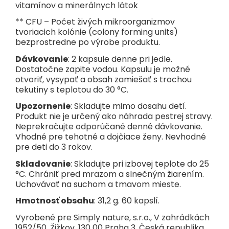
vitamínov a minerálnych látok
** CFU – Počet živých mikroorganizmov
tvoriacich kolónie (colony forming units)
bezprostredne po výrobe produktu.
Dávkovanie
: 2 kapsule denne pri jedle.
Dostatočne zapite vodou. Kapsulu je možné
otvoriť, vysypať a obsah zamiešať s trochou
tekutiny s teplotou do 30 °C.
Upozornenie
: Skladujte mimo dosahu detí.
Produkt nie je určený ako náhrada pestrej stravy.
Neprekračujte odporúčané denné dávkovanie.
Vhodné pre tehotné a dojčiace ženy. Nevhodné
pre deti do 3 rokov.
Skladovanie
: Skladujte pri izbovej teplote do 25
°C. Chrániť pred mrazom a slnečným žiarením.
Uchovávať na suchom a tmavom mieste.
Hmotnosť obsahu
: 31,2 g. 60 kapslí.
Vyrobené pre Simply nature, s.r.o., V zahrádkách
1952/50, Žižkov, 130 00 Praha 3, Česká republika