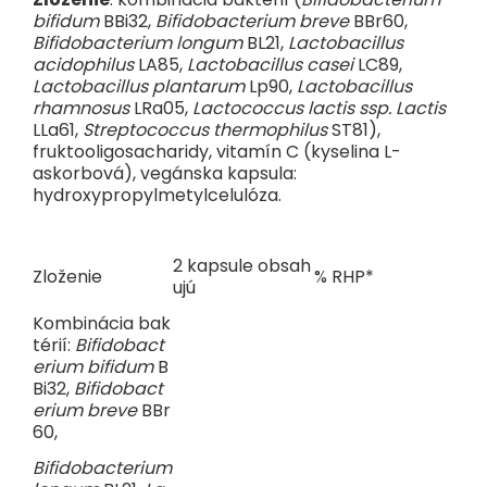
mindfulness rodičia. Aktívni, všímaví a úprimne milujúci ľudia,
bifidum
BBi32,
Bifidobacterium breve
BBr60,
ktorí žijú pre svoje deti tu a teraz. Pretože šťastné detstvo sa
Bifidobacterium longum
BL21,
Lactobacillus
začína spokojným rodičovstvom.
acidophilus
LA85,
Lactobacillus casei
LC89,
Lactobacillus plantarum
Lp90,
Lactobacillus
rhamnosus
LRa05,
Lactococcus lactis ssp.
Lactis
LLa61,
Streptococcus thermophilus
ST81),
fruktooligosacharidy, vitamín C (kyselina L-
askorbová), vegánska kapsula:
hydroxypropylmetylcelulóza.
2 kapsule obsah
Zloženie
% RHP*
ujú
Kombinácia bak
térií:
Bifidobact
erium bifidum
B
Bi32,
Bifidobact
erium breve
BBr
60,
Bifidobacterium