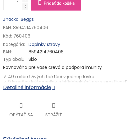
Pridať do košíka
Značka: Beggs
EAN: 8594214760406
Kód:
760406
Kategória
:
Doplnky stravy
EAN
:
8594214760406
Typ obalu
:
Sklo
Rovnováha pre vaše črevá a podpora imunity
✔ 40 miliárd živých baktérií v jednej dávke
✔ 9 kmeňov
laktobacilov a bifidobaktérií
pre starostlivosť
Detailné informácie
o črevnú mikrobiotu
✔ Fruktooligosacharidy
✔ Vitamín C pre zdravú imunitu
✔ Vhodný pri a po užívaní antibiotík
OPÝTAŤ SA
STRÁŽIŤ
✔ 100% vegan, bezgluténový, bez laktózy a syntetických
aditív
✔ Testované v akreditovanom laboratóriu