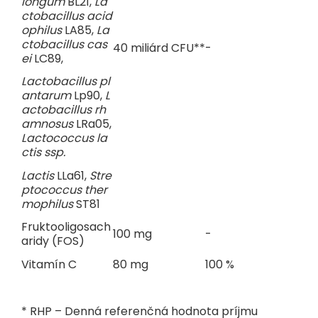
longum
BL21,
La
ctobacillus acid
ophilus
LA85,
La
ctobacillus cas
40 miliárd CFU**
-
ei
LC89,
Lactobacillus pl
antarum
Lp90,
L
actobacillus rh
amnosus
LRa05,
Lactococcus la
ctis ssp.
Lactis
LLa61,
Stre
ptococcus ther
mophilus
ST81
Fruktooligosach
100 mg
-
aridy (FOS)
Vitamín C
80 mg
100 %
* RHP – Denná referenčná hodnota príjmu