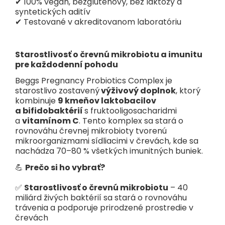
✔ 100% vegan, bezgluténový, bez laktózy a
Bifidobacterium longum
syntetických aditív
BL21,
Lactobacillus
✔ Testované v akreditovanom laboratóriu
acidophilus
LA85,
Lactobacillus casei
40 miliárd CFU**
-
LC89,
Starostlivosť o črevnú mikrobiotu a imunitu
Lactobacillus plantarum
pre každodenní pohodu
Lp90,
Lactobacillus
rhamnosus
LRa05,
Beggs Pregnancy Probiotics Complex je
Lactococcus lactis ssp.
starostlivo zostavený
výživový doplnok
, ktorý
kombinuje
9 kmeňov laktobacilov
Lactis
LLa61,
Streptococcus
a bifidobaktérií
s fruktooligosacharidmi
thermophilus
ST81
a
vitamínom C
. Tento komplex sa stará o
rovnováhu črevnej mikrobioty tvorenú
Fruktooligosacharidy
100 mg
-
mikroorganizmami sídliacimi v črevách, kde sa
(FOS)
nachádza 70–80 % všetkých imunitných buniek.
Vitamín C
80 mg
100 %
💪
Prečo si ho vybrať?
* RHP – Denná referenčná hodnota príjmu vitamínov a
✅
Starostlivosť o črevnú mikrobiotu
– 40
minerálnych látok
miliárd živých baktérií sa stará o rovnováhu
trávenia a podporuje prirodzené prostredie v
** CFU – Počet živých mikroorganizmov tvoriacich kolónie
črevách
(colony forming units) bezprostredne po výrobe produktu.