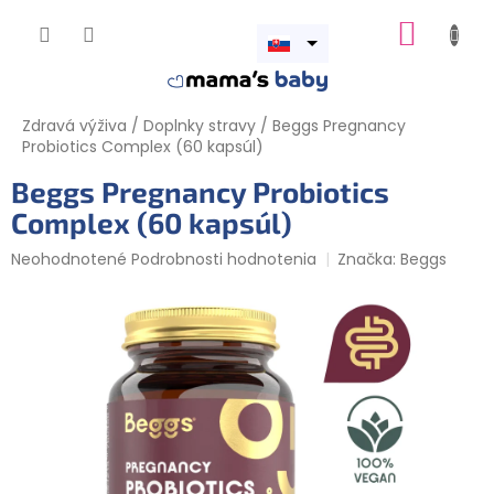
Prejsť
NÁKUP
na
obsah
Otvoriť
KOŠÍK
menu
Zdravá výživa
/
Doplnky stravy
/
Beggs Pregnancy
Probiotics Complex (60 kapsúl)
Beggs Pregnancy Probiotics
Complex (60 kapsúl)
Priemerné
Neohodnotené
Podrobnosti hodnotenia
Značka:
Beggs
hodnotenie
produktu
je
0,0
z
5
hviezdičiek.