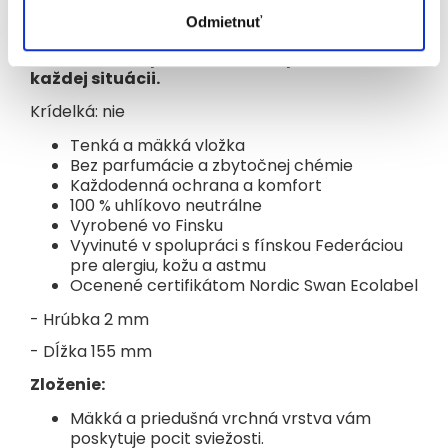
Vuokkoset vám zabezpečia maximálnu
Odmietnuť
ochranu a poskytnú nežnú starostlivosť, na
ktorú sa vaša pokožka môže spoľahnúť v
každej situácii.
Krídelká: nie
Tenká a mäkká vložka
Bez parfumácie a zbytočnej chémie
Každodenná ochrana a komfort
100 % uhlíkovo neutrálne
Vyrobené vo Finsku
Vyvinuté v spolupráci s fínskou Federáciou
pre alergiu, kožu a astmu
Ocenené certifikátom Nordic Swan Ecolabel
- Hrúbka 2 mm
- Dĺžka 155 mm
Zloženie:
Mäkká a priedušná vrchná vrstva vám
poskytuje pocit sviežosti.