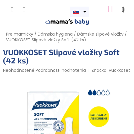
Prejsť
NÁKUP
na
obsah
Otvoriť
KOŠÍK
menu
Pre mamičky
/
Dámska hygiena
/
Dámske slipové vložky
/
VUOKKOSET Slipové vložky Soft (42 ks)
VUOKKOSET Slipové vložky Soft
(42 ks)
Priemerné
Neohodnotené
Podrobnosti hodnotenia
Značka:
Vuokkoset
hodnotenie
produktu
je
0,0
z
5
hviezdičiek.