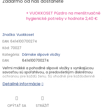
Zadarmo od nás dostanete
+ VUOKKOSET Púzdro na menštruačné
hygienické potreby
v hodnote 2,40 €
Značka: Vuokkoset
EAN: 6414100700274
Kód:
70027
Kategória
:
Dámske slipové vložky
EAN
:
6414100700274
Veľmi mäkké a pohodlné slipové vložky
s vynikajúcou
savosťou sú spoľahlivou, a predovšetkým
diskrétnou
ochranou
pre každú ženu. Sú vhodné pre
každodenné
použitie
alebo počas prvých a posledných dní menštruácie.
Detailné informácie
Mäkká povrchová vrstva zo
100% BIO bavlny
poskytuje
maximálny komfort a pomáha predchádzať podráždeniu
pokožky.
Pocíťte slobodu. Zmeňte svet. Vložky Vuokkoset vám
zabezpečia maximálnu ochranu a poskytnú nežnú
OPÝTAŤ SA
STRÁŽIŤ
starostlivosť, na ktorú sa vaša pokožka môže spoľahnúť v