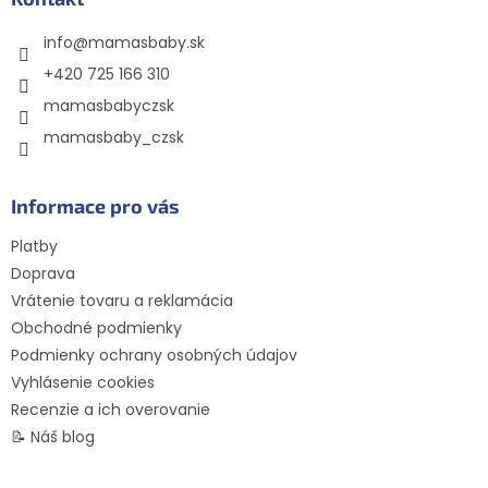
t
info
@
mamasbaby.sk
i
e
+420 725 166 310
mamasbabyczsk
mamasbaby_czsk
Informace pro vás
Platby
Doprava
Vrátenie tovaru a reklamácia
Obchodné podmienky
Podmienky ochrany osobných údajov
Vyhlásenie cookies
Recenzie a ich overovanie
📝 Náš blog