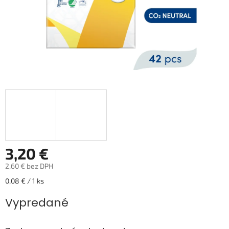
3,20 €
2,60 € bez DPH
Jednotková
0,08 € / 1 ks
cena:
Vypredané