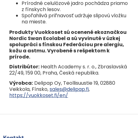
Prírodné celulózové jadro pochádza priamo
z fínskych lesov.
Spoľahlivá priľnavosť udržuje slipovú vložku
na mieste.
Produkty Vuokkoset sú ocenené ekoznačkou
Nordic Swan Ecolabel a sú vyvinuté v úzkej
spolupráci s fínskou Federáciou pre alergiu,
kožu a astmu. Vyrobené s rešpektom k
prírode.
Distribútor:
Health Academy s. r. o., Zbraslavská
22/49, 159 00, Praha, Česká republika.
Výrobca:
Delipap Oy, Teollisuustie 19, 02880
Veikkola, Fínsko,
sales@delipap.fi
,
https://vuokkoset.fi/en/
Z
á
p
ä
Kontakt