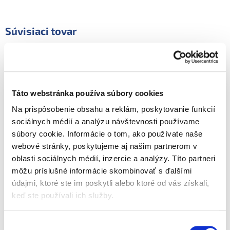
každej situácii.
Krídelká: nie
Súvisiaci tovar
Tenká a mäkká vložka
Bez parfumácie a zbytočnej chémie
Každodenná ochrana a komfort
100 % uhlíkovo neutrálne
Vyrobené vo Finsku
Táto webstránka používa súbory cookies
Vyvinuté v spolupráci s fínskou Federáciou pre alergiu,
kožu a astmu
Na prispôsobenie obsahu a reklám, poskytovanie funkcií
Ocenené certifikátom Nordic Swan Ecolabel
sociálnych médií a analýzu návštevnosti používame
súbory cookie. Informácie o tom, ako používate naše
- Hrúbka 2 mm
Beggs Kids Vitamin D3
Dodie Organic Tehotenský
webové stránky, poskytujeme aj našim partnerom v
400 IU BIO Olive Oil (30
ošetrujúci krém na strie
- Dĺžka 155 mm
oblasti sociálnych médií, inzercie a analýzy. Títo partneri
ml)
(150 ml)
Zloženie:
môžu príslušné informácie skombinovať s ďalšími
Skladom
Vypredané
údajmi, ktoré ste im poskytli alebo ktoré od vás získali,
Mäkká a priedušná vrchná vrstva vám poskytuje pocit
14,90 €
12,20 €
keď ste používali ich služby.
sviežosti.
Prírodné celulózové jadro pochádza priamo z fínskych
Jednotková
8,13 € / 100 ml
lesov.
cena:
Výber