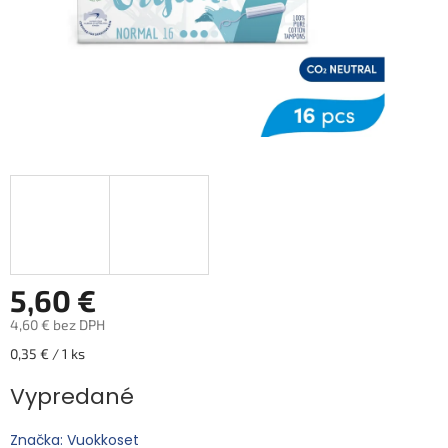
5,60 €
4,60 € bez DPH
Jednotková
0,35 € / 1 ks
cena:
Vypredané
Značka: Vuokkoset