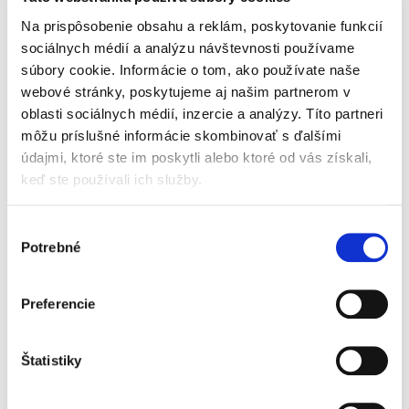
Nordic Swan a sú vyvinuté v úzkej spolupráci s Fínskou
federáciou pre alergie, kožu a astmu. Vyrobené s ohľadom
Na prispôsobenie obsahu a reklám, poskytovanie funkcií
na prírodu.
sociálnych médií a analýzu návštevnosti používame
Distribútor:
Health Academy s. r. o., Zbraslavská 22/49, 159 00,
súbory cookie. Informácie o tom, ako používate naše
Praha, Česká republika.
webové stránky, poskytujeme aj našim partnerom v
Beggs Kids Vitamin D3
Dodie Organic Tehotenský
oblasti sociálnych médií, inzercie a analýzy. Títo partneri
400 IU BIO Olive Oil (30
ošetrujúci krém na strie
môžu príslušné informácie skombinovať s ďalšími
ml)
(150 ml)
údajmi, ktoré ste im poskytli alebo ktoré od vás získali,
Skladom
Vypredané
keď ste používali ich služby.
14,90 €
12,20 €
Výber
Jednotková
8,13 € / 100 ml
Potrebné
súhlasu
cena:
Do košíka
Preferencie
Štatistiky
ZOBRAZIŤ VŠETKY SÚVISIACE PRODUKTY