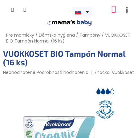
Prejsť
NÁKUP
na
obsah
Otvoriť
KOŠÍK
menu
Pre mamičky
/
Dámska hygiena
/
Tampóny
/
VUOKKOSET
BIO Tampón Normal (16 ks)
VUOKKOSET BIO Tampón Normal
(16 ks)
Priemerné
Neohodnotené
Podrobnosti hodnotenia
Značka:
Vuokkoset
hodnotenie
produktu
je
0,0
z
5
hviezdičiek.