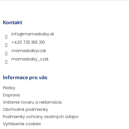
Z
á
p
ä
Kontakt
t
info
@
mamasbaby.sk
i
e
+420 725 166 310
mamasbabyczsk
mamasbaby_czsk
Informace pro vás
Platby
Doprava
Vrátenie tovaru a reklamácia
Obchodné podmienky
Podmienky ochrany osobných údajov
Vyhlásenie cookies