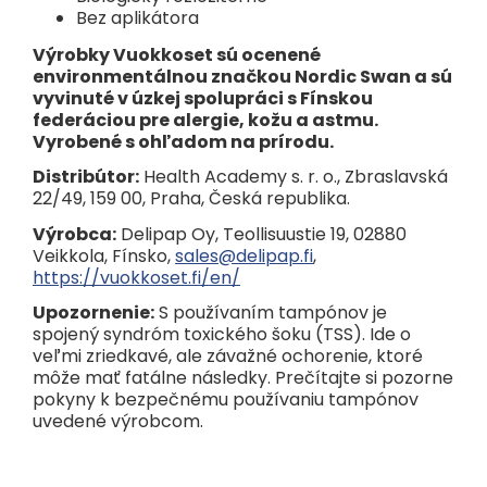
Bez aplikátora
Výrobky Vuokkoset sú ocenené
environmentálnou značkou Nordic Swan a sú
vyvinuté v úzkej spolupráci s Fínskou
federáciou pre alergie, kožu a astmu.
Vyrobené s ohľadom na prírodu.
Distribútor:
Health Academy s. r. o., Zbraslavská
22/49, 159 00, Praha, Česká republika.
Výrobca:
Delipap Oy, Teollisuustie 19, 02880
Veikkola, Fínsko,
sales@delipap.fi
,
https://vuokkoset.fi/en/
Upozornenie:
S používaním tampónov je
spojený syndróm toxického šoku (TSS). Ide o
veľmi zriedkavé, ale závažné ochorenie, ktoré
môže mať fatálne následky. Prečítajte si pozorne
pokyny k bezpečnému používaniu tampónov
uvedené výrobcom.