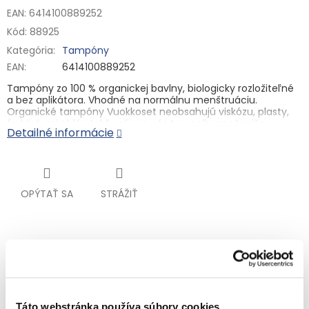
EAN: 6414100889252
Kód:
88925
Kategória
:
Tampóny
EAN
:
6414100889252
Tampóny zo 100 % organickej bavlny, biologicky rozložiteľné
a bez aplikátora. Vhodné na
normálnu menštruáciu
.
Organické tampóny Vuokkoset
neobsahujú viskózu, plasty,
farbivá ani chlór
, takže sú pre vás tou
najbezpečnejšou
Detailné informácie
voľbou!
Po zavedení sa jemne roztiahnu do šírky, aby sa prispôsobili
vášmu telu a účinne zabránili úniku.
Pocíťte slobodu. Zmeňte svet. Tampóny Vuokkoset vám
OPÝTAŤ SA
STRÁŽIŤ
poskytujú maximálnu ochranu a ponúkajú jemnú
starostlivosť, na ktorú sa vaša pokožka môže spoľahnúť v
každej situácii.
100% organická bavlna
Súvisiaci tovar
Biologicky rozložiteľné
Bez aplikátora
Výrobky Vuokkoset sú ocenené environmentálnou značkou
Táto webstránka používa súbory cookies