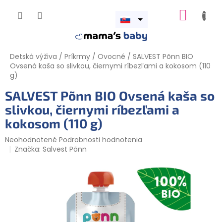
Prejsť
NÁKUP
na
obsah
Otvoriť
KOŠÍK
menu
Detská výživa
/
Príkrmy
/
Ovocné
/
SALVEST Põnn BIO
Ovsená kaša so slivkou, čiernymi ríbezľami a kokosom (110
g)
SALVEST Põnn BIO Ovsená kaša so
slivkou, čiernymi ríbezľami a
kokosom (110 g)
Priemerné
Neohodnotené
Podrobnosti hodnotenia
hodnotenie
Značka:
Salvest Põnn
produktu
je
0,0
z
5
hviezdičiek.