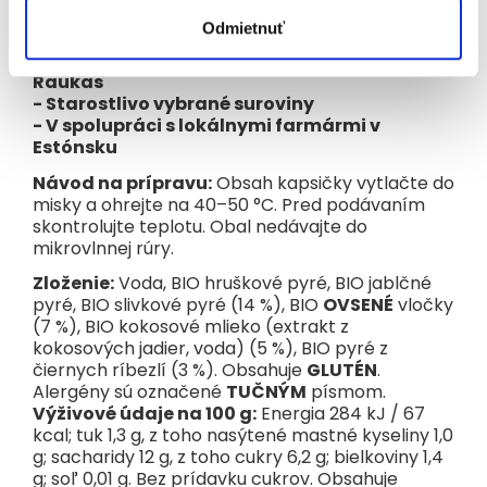
kapsičky podporuje prirodzenú imunitu a hlavne
– deťom skvele chutí!
Odmietnuť
- Vyvinuté poprednou pediatričkou Reet
Raukas
- Starostlivo vybrané suroviny
- V spolupráci s lokálnymi farmármi v
Estónsku
Návod na prípravu:
Obsah kapsičky vytlačte do
misky a ohrejte na 40–50 °C. Pred podávaním
skontrolujte teplotu. Obal nedávajte do
mikrovlnnej rúry.
Zloženie:
Voda, BIO hruškové pyré, BIO jablčné
pyré, BIO slivkové pyré (14 %), BIO
OVSENÉ
vločky
(7 %), BIO kokosové mlieko (extrakt z
kokosových jadier, voda) (5 %), BIO pyré z
čiernych ríbezlí (3 %). Obsahuje
GLUTÉN
.
Alergény sú označené
TUČNÝM
písmom.
Výživové údaje na 100 g:
Energia 284 kJ / 67
kcal; tuk 1,3 g, z toho nasýtené mastné kyseliny 1,0
g; sacharidy 12 g, z toho cukry 6,2 g; bielkoviny 1,4
g; soľ 0,01 g. Bez prídavku cukrov. Obsahuje