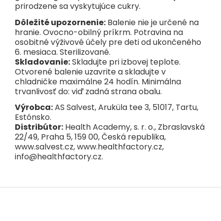
prirodzene sa vyskytujúce cukry.
Dôležité upozornenie:
Balenie nie je určené na
hranie. Ovocno-obilný príkrm. Potravina na
osobitné výživové účely pre deti od ukončeného
6. mesiaca. Sterilizované.
Skladovanie:
Skladujte pri izbovej teplote.
Otvorené balenie uzavrite a skladujte v
chladničke maximálne 24 hodín. Minimálna
trvanlivosť do: viď zadná strana obalu.
Výrobca:
AS Salvest, Aruküla tee 3, 51017, Tartu,
Estónsko.
Distribútor:
Health Academy, s. r. o., Zbraslavská
22/49, Praha 5, 159 00, Česká republika,
www.salvest.cz, www.healthfactory.cz,
info@healthfactory.cz.
Z
á
p