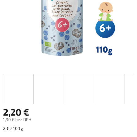
2,20 €
1,90 € bez DPH
Jednotková
2 € / 100 g
cena: