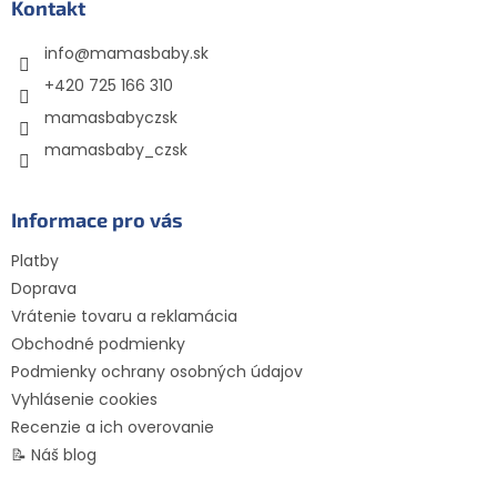
ä
Kontakt
t
info
@
mamasbaby.sk
i
e
+420 725 166 310
mamasbabyczsk
mamasbaby_czsk
Informace pro vás
Platby
Doprava
Vrátenie tovaru a reklamácia
Obchodné podmienky
Podmienky ochrany osobných údajov
Vyhlásenie cookies
Recenzie a ich overovanie
📝 Náš blog