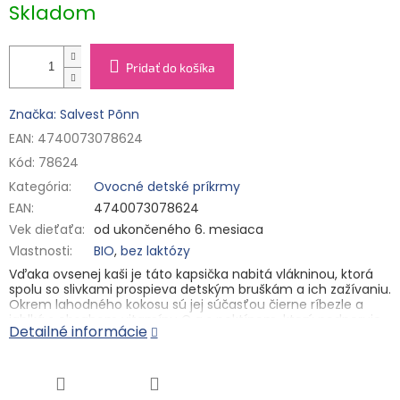
Skladom
Pridať do košíka
Značka: Salvest Põnn
EAN: 4740073078624
Kód:
78624
Kategória
:
Ovocné detské príkrmy
EAN
:
4740073078624
Vek dieťaťa
:
od ukončeného 6. mesiaca
Vlastnosti
:
BIO
,
bez laktózy
Vďaka ovsenej kaši je táto kapsička nabitá vlákninou, ktorá
spolu so slivkami prospieva detským bruškám a ich zažívaniu.
Okrem lahodného kokosu sú jej súčasťou čierne ríbezle a
jablká s obsahom vitamínu C a s pektínom, ktorý podporuje
Detailné informácie
vylučovanie toxínov. Receptúra ​​kapsičky podporuje
prirodzenú imunitu a hlavne – deťom skvele chutí!
- Vyvinuté poprednou pediatričkou Reet Raukas
- Starostlivo vybrané suroviny