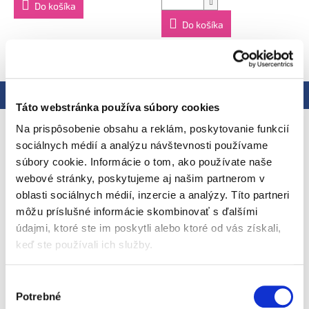
Do košíka
Do košíka
Popis
Podobné (4)
Hodnotenie
Táto webstránka používa súbory cookies
Podrobný popis
Na prispôsobenie obsahu a reklám, poskytovanie funkcií
sociálnych médií a analýzu návštevnosti používame
Lahodná detská výživa z BIO
súbory cookie. Informácie o tom, ako používate naše
poľnohospodárstva v Estónsku
webové stránky, poskytujeme aj našim partnerom v
oblasti sociálnych médií, inzercie a analýzy. Títo partneri
môžu príslušné informácie skombinovať s ďalšími
Príkrmy pre ľahšie začiatky
údajmi, ktoré ste im poskytli alebo ktoré od vás získali,
keď ste používali ich služby.
Čistá chuť prírody z ekologicky kontrolovaného
poľnohospodárstva
Výber
Potrebné
súhlasu
Pediatrami overená receptúra