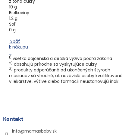
z toho cukry
10 g
Bielkoviny
1.2 g
Soľ
0 g
Späť
k nákupu
1)
všetka dojčenská a detská výživa podľa zákona
2)
obsahujú prírodne sa vyskytujúce cukry
3)
produkty odporúčané od ukončených štyroch
mesiacov sú vhodné, ak nezávislé osoby kvalifikované
v lekárstve, výžive alebo farmácii neustanovujú inak
Z
á
p
ä
Kontakt
t
info
@
mamasbaby.sk
i