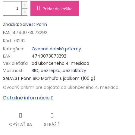
Pridať do košíka
Značka: Salvest Põnn
EAN: 4740073073292
Kód:
73292
Kategória
:
Ovocné detské príkrmy
EAN
:
4740073073292
Vek dieťaťa
:
od ukončeného 4. mesiaca
Vlastnosti
:
BIO
,
bez lepku
,
bez laktózy
SALVEST Põnn BIO Marhuľa s jablkom (100 g)
Ovocný príkrm pre dojčatá od ukončeného 4. mesiaca.
Kapsička s praktickým uzáverom obsahuje iba bio marhuľové
Detailné informácie
a bio jablkové pyré. Nie je do nej pridávaný žiadny ďalší cukor,
umelé farbivá, arómy ani konzervanty a je prirodzene bez
lepku. Výrobok je tepelne opracovaný a jeho trvanlivosť
zabezpečuje šetrná pasterizácia. Ovocný príkrm bol vyvinutý
v spolupráci s pediatrami. Vďaka tejto kapsičke si váš malý
OPÝTAŤ SA
STRÁŽIŤ
stravník môže skutočne pochutnať a vy budete vedieť, že
mu po lyžičkách dávate len vyzreté marhule, jablká a už nič