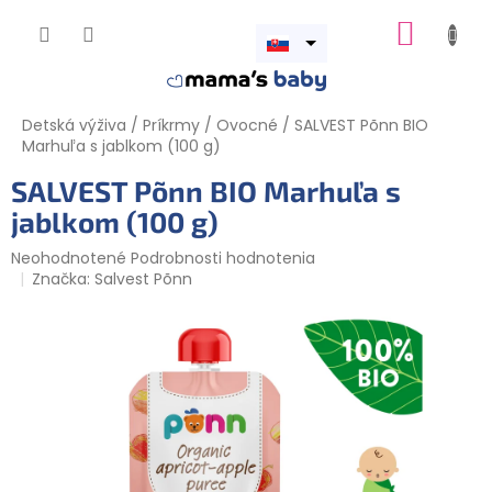
Prejsť
NÁKUP
na
obsah
Otvoriť
KOŠÍK
menu
Detská výživa
/
Príkrmy
/
Ovocné
/
SALVEST Põnn BIO
Marhuľa s jablkom (100 g)
SALVEST Põnn BIO Marhuľa s
jablkom (100 g)
Priemerné
Neohodnotené
Podrobnosti hodnotenia
hodnotenie
Značka:
Salvest Põnn
produktu
je
0,0
z
5
hviezdičiek.