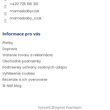
e
+420 725 166 310
mamasbabyczsk
mamasbaby_czsk
Informace pro vás
Platby
Doprava
Vrátenie tovaru a reklamácia
Obchodné podmienky
Podmienky ochrany osobných údajov
Vyhlásenie cookies
Recenzie a ich overovanie
📝 Náš blog
Vytvoril Shoptet Premium