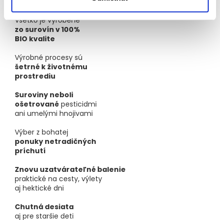
stopu.
Všetko je vyrobené
zo surovín v 100%
BIO kvalite
Výrobné procesy sú
šetrné k životnému
prostrediu
Suroviny neboli
ošetrované
pesticidmi
ani umelými hnojivami
Výber z bohatej
ponuky netradičných
príchutí
Znovu uzatvárateľné balenie
praktické na cesty, výlety
aj hektické dni
Chutná desiata
aj pre staršie deti