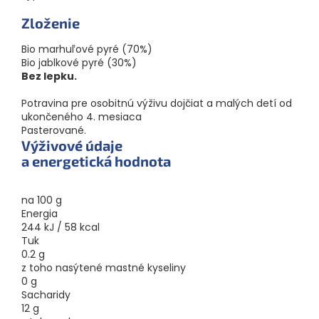
Zloženie
Bio marhuľové pyré (70%)
Bio jablkové pyré (30%)
Bez lepku.
Potravina pre osobitnú výživu dojčiat a malých detí od
ukončeného 4. mesiaca
Pasterované.
Výživové údaje
a energetická hodnota
na 100 g
Energia
244 kJ / 58 kcal
Tuk
0.2 g
z toho nasýtené mastné kyseliny
0 g
Sacharidy
12 g