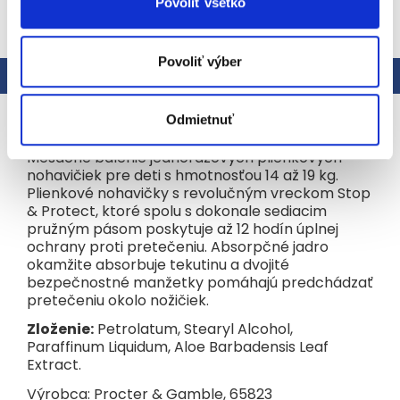
Povoliť všetko
ZOBRAZIŤ VŠETKY SÚVISIACE PRODUKTY
Povoliť výber
Popis
Podobné (1)
Hodnotenie
Podrobný popis
Odmietnuť
Mesačné balenie jednorazových plienkových
nohavičiek pre deti s hmotnosťou 14 až 19 kg.
Plienkové nohavičky s revolučným vreckom Stop
& Protect, ktoré spolu s dokonale sediacim
pružným pásom poskytuje až 12 hodín úplnej
ochrany proti pretečeniu. Absorpčné jadro
okamžite absorbuje tekutinu a dvojité
bezpečnostné manžetky pomáhajú predchádzať
pretečeniu okolo nožičiek.
Zloženie:
Petrolatum, Stearyl Alcohol,
Paraffinum Liquidum, Aloe Barbadensis Leaf
Extract.
Výrobca: Procter & Gamble, 65823