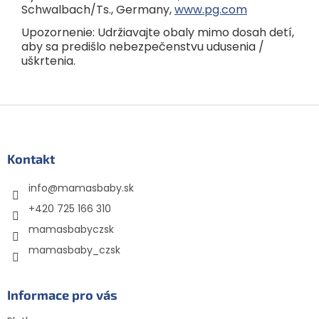
Schwalbach/Ts., Germany,
www.pg.com
Upozornenie: Udržiavajte obaly mimo dosah detí,
aby sa predišlo nebezpečenstvu udusenia /
uškrtenia.
Z
á
p
ä
Kontakt
t
info
@
mamasbaby.sk
i
e
+420 725 166 310
mamasbabyczsk
mamasbaby_czsk
Informace pro vás