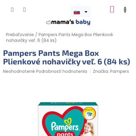
Prejsť
NÁKUP
na
obsah
Otvoriť
KOŠÍK
menu
Prebaľovanie
/
Pampers Pants Mega Box Plienkové
nohavičky veľ. 6 (84 ks)
Pampers Pants Mega Box
Plienkové nohavičky veľ. 6 (84 ks)
Priemerné
Neohodnotené
Podrobnosti hodnotenia
Značka:
Pampers
hodnotenie
produktu
je
0,0
z
5
hviezdičiek.