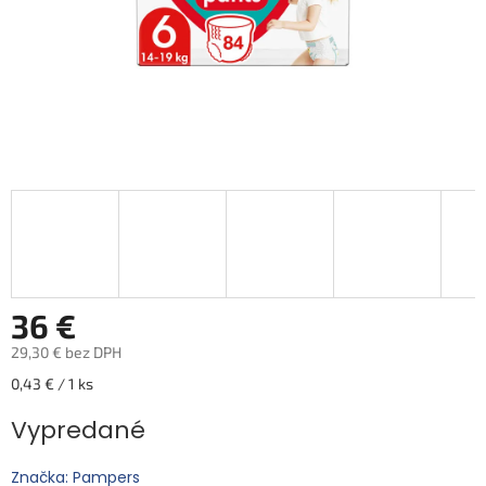
36 €
29,30 € bez DPH
Jednotková
0,43 € / 1 ks
cena:
Vypredané
Značka: Pampers