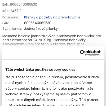
EAN: 8006540069530
Kód:
245710
Kategória
:
Plienky a potreby na prebaľovanie
EAN
:
8006540069530
Typ plienok
:
Jednorázové plienky
Mesačné balenie jednorazových plienkových nohavičiek pre
deti s hmotnosťou 14 až 19 kg. Plienkové nohavičky
s revolučným vreckom Stop & Protect, ktoré spolu
s dokonale sediacim pružným pásom poskytuje až 12 hodín
Detailné informácie
úplnej ochrany proti pretečeniu. Absorpčné jadro okamžite
absorbuje tekutinu a dvojité bezpečnostné manžetky
pomáhajú predchádzať pretečeniu okolo nožičiek.
Zloženie:
Petrolatum, Stearyl Alcohol, Paraffinum Liquidum,
Táto webstránka používa súbory cookies
Aloe Barbadensis Leaf Extract.
OPÝTAŤ SA
STRÁŽIŤ
Na prispôsobenie obsahu a reklám, poskytovanie funkcií
Výrobca: Procter & Gamble, 65823 Schwalbach/Ts., Germany
sociálnych médií a analýzu návštevnosti používame
Upozornenie: Udržiavajte obaly mimo dosah detí, aby sa
súbory cookie. Informácie o tom, ako používate naše
predišlo nebezpečenstvu udusenia / uškrtenia.
Súvisiaci tovar
webové stránky, poskytujeme aj našim partnerom v
oblasti sociálnych médií, inzercie a analýzy. Títo partneri
môžu príslušné informácie skombinovať s ďalšími