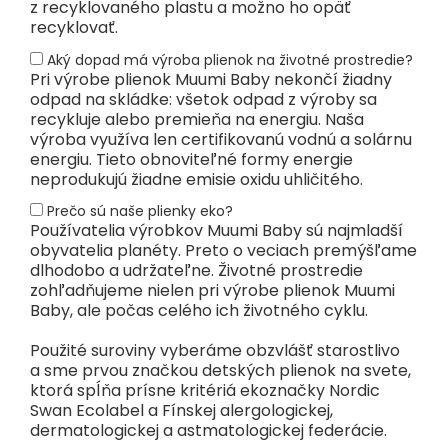
z recyklovaného plastu a možno ho opäť
recyklovať.
Aký dopad má výroba plienok na životné prostredie?
Pri výrobe plienok Muumi Baby nekončí žiadny
odpad na skládke: všetok odpad z výroby sa
recykluje alebo premieňa na energiu. Naša
výroba využíva len certifikovanú vodnú a solárnu
energiu. Tieto obnoviteľné formy energie
neprodukujú žiadne emisie oxidu uhličitého.
Prečo sú naše plienky eko?
Používatelia výrobkov Muumi Baby sú najmladší
obyvatelia planéty. Preto o veciach premýšľame
dlhodobo a udržateľne. Životné prostredie
zohľadňujeme nielen pri výrobe plienok Muumi
Baby, ale počas celého ich životného cyklu.
Použité suroviny vyberáme obzvlášť starostlivo
a sme prvou značkou detských plienok na svete,
ktorá spĺňa prísne kritériá ekoznačky Nordic
Swan Ecolabel a Fínskej alergologickej,
dermatologickej a astmatologickej federácie.