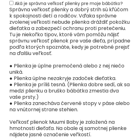
Aká je správna veľkosť plienky pre moje bábätko?
Správna veľkosť plienky a dobrý strih sú kľúčom
k spokojnosti detí a rodičov. Vďaka správne
zvolenej veľkosti nebude plienka dráždiť pokožku
dieťatka a zabezpečí ochranu proti pretečeniu.
Tu je niekoľko tipov, ktoré vám pomôžu nájsť
správnu veľkosť plienok pre vaše dieťa, prípadne
podľa ktorých spoznáte, kedy je potrebné prejsť
na ďalšiu veľkosť.
● Plienka je úplne premočená alebo z nej niečo
uniká.
● Plienka úplne nezakryje zadoček dieťatka.
● Plienka je príliš tesná. (Plienka dobre sedí, ak sa
medzi plienku a bruško bábätka zmestia dva
vaše prsty.)
● Plienka zanecháva červené stopy v páse alebo
na vnútornej strane stehien.
Veľkosť plienok Muumi Baby je založená na
hmotnosti dieťaťa. Na obale aj samotnej plienke
nájdete jasné označenie veľkostí.