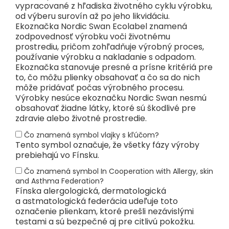
vypracované z hľadiska životného cyklu výrobku,
od výberu surovín až po jeho likvidáciu.
Ekoznačka Nordic Swan Ecolabel znamená
zodpovednosť výrobku voči životnému
prostrediu, pričom zohľadňuje výrobný proces,
používanie výrobku a nakladanie s odpadom.
Ekoznačka stanovuje presné a prísne kritériá pre
to, čo môžu plienky obsahovať a čo sa do nich
môže pridávať počas výrobného procesu.
Výrobky nesúce ekoznačku Nordic Swan nesmú
obsahovať žiadne látky, ktoré sú škodlivé pre
zdravie alebo životné prostredie.
Čo znamená symbol vlajky s kľúčom?
Tento symbol označuje, že všetky fázy výroby
prebiehajú vo Fínsku.
Čo znamená symbol In Cooperation with Allergy, skin
and Asthma Federation?
Fínska alergologická, dermatologická
a astmatologická federácia udeľuje toto
označenie plienkam, ktoré prešli nezávislými
testami a sú bezpečné aj pre citlivú pokožku.