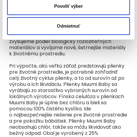
kapacitu plienky, a tým zvyšujú aj pohodlie
Povoliť výber
dieťaťa. Tieto materiály ale nie sú biologicky
odbúrateľné.
Odmietnuť
V súčasnosti nie sú na trhu plne biologicky
rozložiteľné jednorazové plienky, ale neustále
zvyšujeme podiel biologicky rozložiteľných
materiálov a vyvíjame nové, šetrnejšie materiály
k životnému prostrediu.
Pri výpočte, akú veľkú záťaž predstavujú plienky
pre životné prostredie, je potrebné zohľadniť
celý životný cyklus plienky, a to od surovín až po
výrobu a ich likvidáciu. Plienky Muumi Baby sa
vyrábajú zo starostlivo vybraných surovín od
lokálnych výrobcov. Fínska celulóza v plienkach
Muumi Baby je úplne bez chlóru a bieli sa
pomocou 100% čistého kyslíka. Ide
o najbezpečnejšie riešenie pre životné prostredie
a pre pokožku bábätiek. Plienky Muumi Baby
neobsahujú chlór, takže sa môžu likvidovať ako
bežný odpad. Obal je vyrobený z 25%