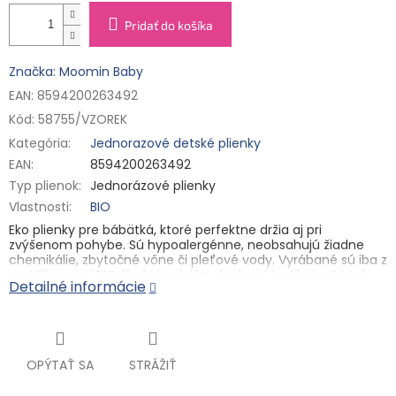
Pridať do košíka
Značka: Moomin Baby
EAN: 8594200263492
Kód:
58755/VZOREK
Kategória
:
Jednorazové detské plienky
EAN
:
8594200263492
Typ plienok
:
Jednorázové plienky
Vlastnosti
:
BIO
Eko plienky pre bábätká, ktoré perfektne držia aj pri
zvýšenom pohybe. Sú hypoalergénne, neobsahujú žiadne
chemikálie, zbytočné vône či pleťové vody. Vyrábané sú iba z
certifikovanej BIO fínskej celulózy, bielenej kyslíkom. Sú tak
Detailné informácie
100% bez chlóru. Plienky sú vybavené indikátorom vlhkosti.
Otvorené plienky
Nádherne mäkké a k pokožke šetrné otvorené plienky Muumi
Baby rastú s vašim dieťaťom. Zadné a bočné gumičky
absorpčných plienok zaručujú lepšie uchytenie a zabraňujú
OPÝTAŤ SA
STRÁŽIŤ
bočným únikom, aby vaše dieťa bolo dlhšie šťastné.