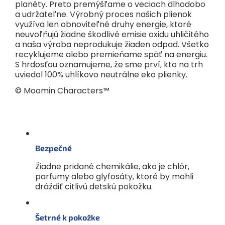
planéty. Preto premýšľame o veciach dlhodobo
a udržateľne. Výrobný proces našich plienok
využíva len obnoviteľné druhy energie, ktoré
neuvoľňujú žiadne škodlivé emisie oxidu uhličitého
a naša výroba neprodukuje žiaden odpad. Všetko
recyklujeme alebo premieňame späť na energiu.
S hrdosťou oznamujeme, že sme prví, kto na trh
uviedol 100% uhlíkovo neutrálne eko plienky.
© Moomin Characters™
Bezpečné
Žiadne pridané chemikálie, ako je chlór,
parfumy alebo glyfosáty, ktoré by mohli
dráždiť citlivú detskú pokožku.
Šetrné k pokožke