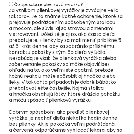
Čo spôsobuje plienkovú vyrážku?
Za vznikom plienkovej vyrážky je zvyčajne veľa
faktorov. Je to známe kožné ochorenie, ktoré sa
prejavuje podráždením spôsobeným stolicou
a močom, ale súvisí aj so stravou a zmenami
v stravovaní. Dôležité je aj to, ako často dieťa
prebaľujete. Plienky by sa mali meniť približne 5
až 6-krát denne, aby sa zabránilo prílišnému
kontaktu pokožky s tým, čo dieťa vylúčilo.
Nezabúdajte však, že plienková vyrážka alebo
začervenanie pokožky sa môže objaviť bez
ohľadu na to, ako veľmi ste opatrní, pretože
kožnú reakciu môže spôsobiť aj hnačka alebo
lieky. V takýchto prípadoch je dobré bábätko
prebaľovať ešte častejšie. Najmä stolica
a hnačka obsahujú látky, ktoré dráždia pokožku
a môžu spôsobiť plienkovú vyrážku.
Dobrým spôsobom, ako predísť plienkovej
vyrážke, je nechať dieťa niekoľko hodín denne
bez plienky. Ak je pokožka veľmi podráždená
a červená, odporúčame vyhľadať lekára, aby sa