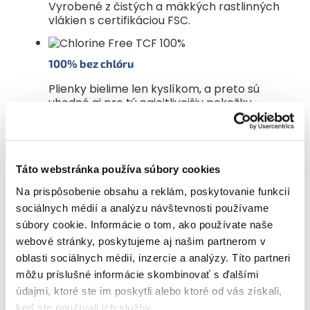
Vyrobené z čistých a mäkkých rastlinných
vlákien s certifikáciou FSC.
100% bez chlóru
Plienky bielime len kyslíkom, a preto sú
vhodné aj pre tú najcitlivejšiu pokožku.
Z čoho sú plienky Muumi Baby vyrobené? Čo
obsahujú?
Hlavným absorpčným materiálom používaným
v našich plienkach je čistá, 100% celulóza
Táto webstránka používa súbory cookies
z fínskych lesov s certifikátom FSC. Celulóza,
Na prispôsobenie obsahu a reklám, poskytovanie funkcií
ktorú používame, je bielená kyslíkom, vďaka
čomu je 100% bez chlóru. Savé jadro je obalené
sociálnych médií a analýzu návštevnosti používame
netkanou textíliou, ktorá má nepremokavé
súbory cookie. Informácie o tom, ako používate naše
a odpudzujúce vlastnosti. V absorpčnej vrstve
webové stránky, poskytujeme aj našim partnerom v
sme s celulózou zmiešali malé množstvo
oblasti sociálnych médií, inzercie a analýzy. Títo partneri
superabsorpčných polymérov (SAP).
môžu príslušné informácie skombinovať s ďalšími
Superabsorbent, ktorý používame, je plne
overený, bezpečný a alergicky testovaný
údajmi, ktoré ste im poskytli alebo ktoré od vás získali,
materiál, ktorý sa v detských plienkach používa
keď ste používali ich služby.