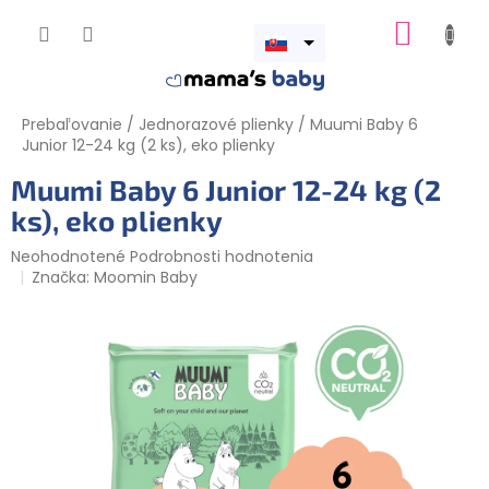
Prejsť
NÁKUP
na
obsah
Otvoriť
KOŠÍK
menu
Prebaľovanie
/
Jednorazové plienky
/
Muumi Baby 6
Junior 12-24 kg (2 ks), eko plienky
Muumi Baby 6 Junior 12-24 kg (2
ks), eko plienky
Priemerné
Neohodnotené
Podrobnosti hodnotenia
hodnotenie
Značka:
Moomin Baby
produktu
je
0,0
z
5
hviezdičiek.