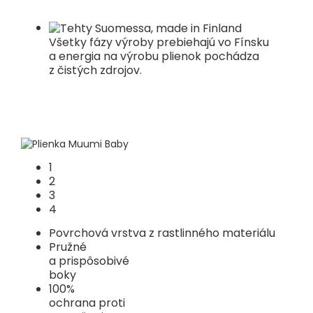
Všetky fázy výroby prebiehajú vo Fínsku
a energia na výrobu plienok pochádza
z čistých zdrojov.
1
2
3
4
Povrchová vrstva z rastlinného materiálu
Pružné
a prispôsobivé
boky
100%
ochrana proti