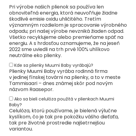
Pri výrobe našich plienok sa používa len
obnoviteľná energia, ktorá neuvoľňuje žiadne
škodlivé emisie oxidu uhličitého. Tretím
významným rozdielom je spracovanie výrobného
odpadu; pri našej výrobe nevzniká žiaden odpad.
Všetko recyklujeme alebo premieňame späť na
energiu. A s hrdosťou oznamujeme, že na jeseň
2022 sme uviedli na trh prvé 100% uhlíkovo
neutrálne eko plienky.
Kde sa plienky Muumi Baby vyrábajú?
Plienky Muumi Baby vyrába rodinná firma
v jedinej fínskej továrni na plienky, a to v meste
Tammisaari – dnes známej skôr pod novým
názvom Raasepor.
Ako sa bieli celulóza použitá v plienkach Muumi
Baby?
Celulóza, ktorú používame, je bielená výlučne
kyslíkom, čo je tak pre pokožku vášho dieťaťa,
tak pre životné prostredie najšetrnejšou
variantou.