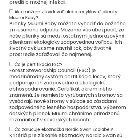
predišlo možnej infekcii.
Ako môžem zlikvidovať alebo recyklovať plienky
Muumi Baby?
Plienky Muumi Baby môžete vyhodiť do bežného
zmiešaného odpadu. Môžeme vás ubezpečiť, že
naše plienky sú medzi ostatnými jednorazovými
plienkami ekologicky zodpovednou voľbou. Ich
životný cyklus sme navrhli tak, aby životné
prostredie zaťažovali čo najmenej.
Čo je certifikácia FSC?
Forest Stewardship Council (FSC) je
medzinárodný systém certifikácie lesov, ktorý
podporuje ich zodpovedné a ekologické
obhospodarovanie. Certifikát okrem iného
znamená, že namiesto vyrúbaných stromov sa
vysádzajú nové stromy v súlade so zásadami
zodpovedného lesného hospodárstva. Výberom
detských plienok Muumi chránime prirodzenú
rozmanitosť v severských lesoch.
Čo zaručuje ekoznačka Nordic Swan Ecolabel?
Kritériá pre získanie ekoznačky Nordic Swan sú