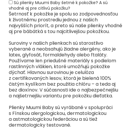
Sú plienky Muumi Baby šetrné k pokožke? A sú
vhodné aj pre citlivú pokožku?
Šetrnosť k pokožke je spolu so zodpovednosťou
k životnému prostrediu jednou z našich
najvyšších priorít, a preto sú naše plienky vhodné
aj pre bábätká s tou najcitlivejšou pokožkou.
Suroviny v našich plienkach sú starostlivo
vyberané a neobsahujú žiadne alergény, ako je
latex, glyfosát, formaldehydy alebo ftaláty.
Používame len priedušné materiály s podielom
rastlinných vlákien, ktoré umožňujú pokožke
dýchať. Hlavnou surovinou je celulóza
z certifikovaných lesov, ktorá je bielená 100%
čistým kyslíkom bez použitia chlóru – a teda aj
bez dioxínov. V súčasnosti ide o najbezpečnejšiu
a najšetrnejšiu variantu pre pokožku dieťatka.
Plienky Muumi Baby sú vyrábané v spolupráci
s Fínskou alergologickou, dermatologickou
a astmatologickou federáciou a sú tiež
dermatologicky testované.