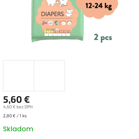
5,60 €
4,60 € bez DPH
Jednotková
2,80 € / 1 ks
cena:
Skladom