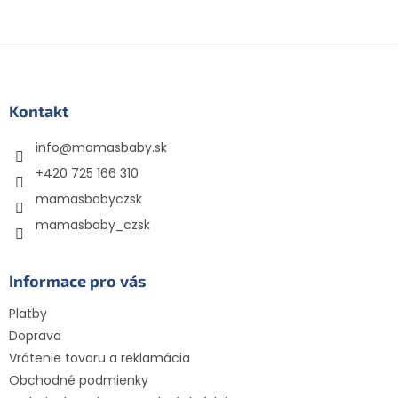
Z
á
p
ä
Kontakt
t
info
@
mamasbaby.sk
i
e
+420 725 166 310
mamasbabyczsk
mamasbaby_czsk
Informace pro vás
Platby
Doprava
Vrátenie tovaru a reklamácia
Obchodné podmienky