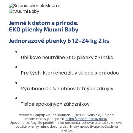
Jemné k deťom a prírode.
EKO plienky Muumi Baby
Jednorazové plienky 6
12–24 kg
2 ks
Uhlíkovo neutrálne EKO plienky z Fínska
Pre tých, ktorí chcú žiť v súlade s prírodou
Vyrobené 100% z obnoviteľných zdrojov
Tisíce spokojných zákazníkov
Výrobca: Delipap Oy, Teollisuustie 19, 02880 Veikkola, Finland,
moominbaby@delipap.fi,
https://moominbaby.com/
.
Upozornenie: Aby ste predišli riziku udusenia, uchovávajte tašku a nové i
použité plienky mimo dosahu detí. Nikdy nepoužívajte poškodenú
plienku.